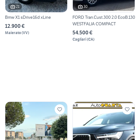
21
30
Bmw X1 sDrive16d xLine
FORD Tran.Cust.300 2.0 EcoB.130
WESTFALIA COMPACT
12.900 €
54.500 €
Maierato
(
VV
)
Cagliari
(
CA
)