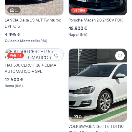
15
Vetrina
LANCIA Delta 1.9 MJT Twinturbo
Porsche Macan 2.0 245CV PDK
DPF Oro
48.900 €
4.495 €
Napoli
(
NA
)
Guidonia Montecelio
(
RM
)
Vetrina
FIAT 500 CERCHI 16 + CLIMA
AUTOMATICO + GPL
12.500 €
Roma
(
RM
)
15
VOLKSWAGEN Golf 1.6 TDI 110