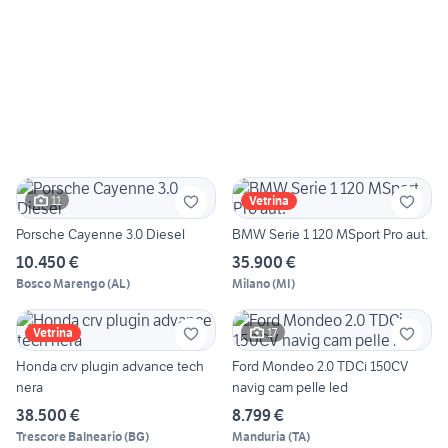
11
Vetrina
Porsche Cayenne 3.0 Diesel
BMW Serie 1 120 MSport Pro aut.
10.450 €
35.900 €
Bosco Marengo
(
AL
)
Milano
(
MI
)
17
Vetrina
Honda crv plugin advance tech
Ford Mondeo 2.0 TDCi 150CV
nera
navig cam pelle led
38.500 €
8.799 €
Trescore Balneario
(
BG
)
Manduria
(
TA
)