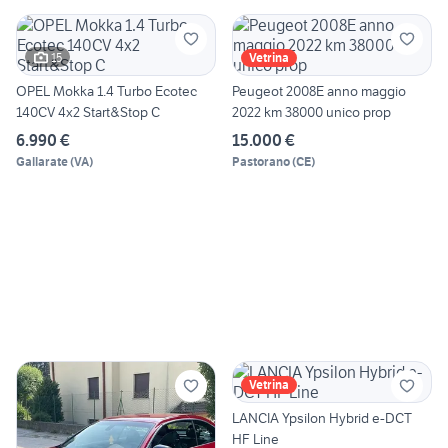
15
Vetrina
OPEL Mokka 1.4 Turbo Ecotec
Peugeot 2008E anno maggio
140CV 4x2 Start&Stop C
2022 km 38000 unico prop
6.990 €
15.000 €
Gallarate
(
VA
)
Pastorano
(
CE
)
Vetrina
LANCIA Ypsilon Hybrid e-DCT
HF Line