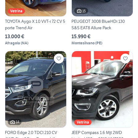
15
Vetrina
TOYOTA Aygo X 1.0 VVT-i 72 CV 5
PEUGEOT 3008 BlueHDi 130
porte Trend Air
S&S EAT8 Allure Pack
13.000 €
15.990 €
Afragola
(
NA
)
Montesilvano
(
PE
)
14
Vetrina
FORD Edge 2.0 TDCI 210 CV
JEEP Compass 1.6 Mjt 2WD