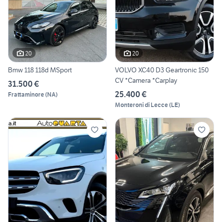
20
20
Bmw 118 118d MSport
VOLVO XC40 D3 Geartronic 150
CV *Camera *Carplay
31.500 €
25.400 €
Frattaminore
(
NA
)
Monteroni di Lecce
(
LE
)