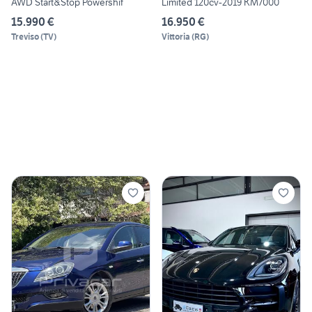
AWD Start&Stop Powershif
Limited 120cv-2019 KM7000
15.990 €
16.950 €
Treviso
(
TV
)
Vittoria
(
RG
)