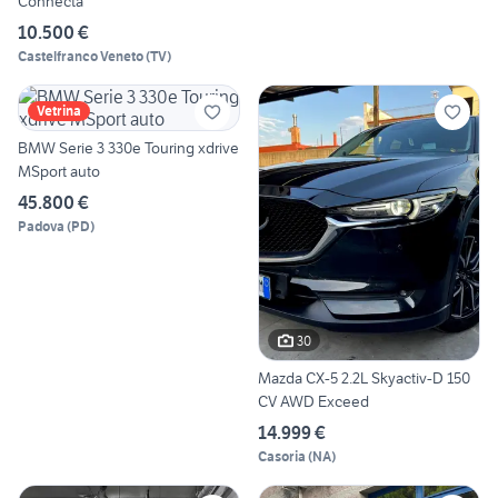
Connecta
10.500 €
Castelfranco Veneto
(
TV
)
Vetrina
BMW Serie 3 330e Touring xdrive
MSport auto
45.800 €
Padova
(
PD
)
30
Mazda CX-5 2.2L Skyactiv-D 150
CV AWD Exceed
14.999 €
Casoria
(
NA
)