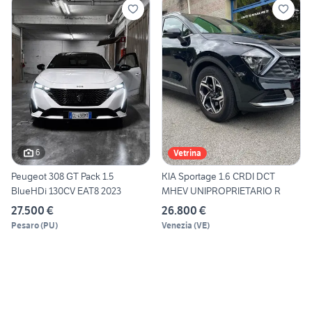
6
Vetrina
Peugeot 308 GT Pack 1.5
KIA Sportage 1.6 CRDI DCT
BlueHDi 130CV EAT8 2023
MHEV UNIPROPRIETARIO R
27.500 €
26.800 €
Pesaro
(
PU
)
Venezia
(
VE
)