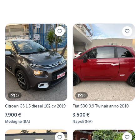
17
6
Citroen C3 1.5 diesel 102 cv 2019
Fiat 500 0.9 Twinair anno 2010
7.900 €
3.500 €
Modugno
(
BA
)
Napoli
(
NA
)