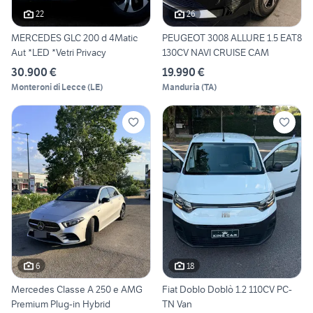
22
26
MERCEDES GLC 200 d 4Matic
PEUGEOT 3008 ALLURE 1.5 EAT8
Aut *LED *Vetri Privacy
130CV NAVI CRUISE CAM
30.900 €
19.990 €
Monteroni di Lecce
(
LE
)
Manduria
(
TA
)
6
18
Mercedes Classe A 250 e AMG
Fiat Doblo Doblò 1.2 110CV PC-
Premium Plug-in Hybrid
TN Van