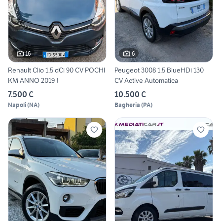
16
6
Renault Clio 1.5 dCi 90 CV POCHI
Peugeot 3008 1.5 BlueHDi 130
KM ANNO 2019 !
CV Active Automatica
7.500 €
10.500 €
Napoli
(
NA
)
Bagheria
(
PA
)