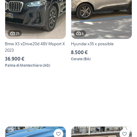
25
6
Bmw X3 xDrive20d 48V Msport X
Hyundai x35 x possible
2023
8.500 €
36.900 €
Corato
(
BA
)
Palma di Montechiaro
(
AG
)