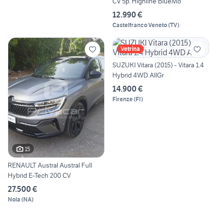
CV 5p. Highline BlueMo
12.990 €
Castelfranco Veneto
(
TV
)
Vetrina
SUZUKI Vitara (2015) - Vitara 1.4
Hybrid 4WD AllGr
14.900 €
Firenze
(
FI
)
15
RENAULT Austral Austral Full
Hybrid E-Tech 200 CV
27.500 €
Nola
(
NA
)