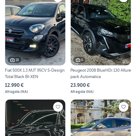
18
6
Fiat 500X 1.3 MJT 95CV S-Design
Peugeot 2008 BlueHDi 130 Allure
Total Black BI-XEN
pack Automatica
12.990 €
23.900 €
Afragola
(
NA
)
Afragola
(
NA
)