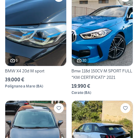
6
30
BMW X4 20d M sport
Bmw 118d 150CV M SPORT FULL
*KM CERTIFICATI* 2021
39.000 €
19.990 €
Polignano a Mare
(
BA
)
Corato
(
BA
)