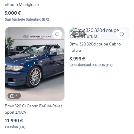
cilindri) M originale
9.000 €
San Michele Salentino
(
BR
)
16
Bmw 320 320d coupé Cabrio
Futura
8.999 €
San Giovanni la Punta
(
CT
)
21
Bmw 320 Ci Cabrio E46 M-Paket
Sport 170CV
11.990 €
Cassino
(
FR
)