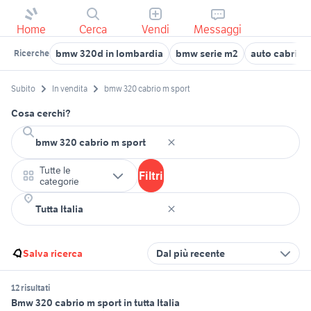
Home
Cerca
Vendi
Messaggi
bmw 320d in lombardia
bmw serie m2
auto cabrio
Ricerche
Subito
In vendita
bmw 320 cabrio m sport
Cosa cerchi?
Tutte le
Filtri
categorie
Salva ricerca
Dal più recente
12 risultati
Bmw 320 cabrio m sport in tutta Italia