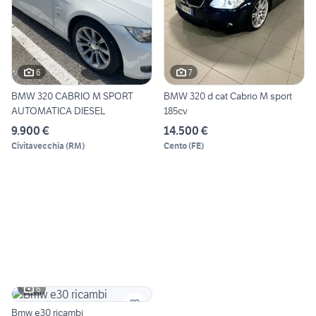
6
7
BMW 320 CABRIO M SPORT
BMW 320 d cat Cabrio M sport
AUTOMATICA DIESEL
185cv
9.900 €
14.500 €
Civitavecchia
(
RM
)
Cento
(
FE
)
6
Bmw e30 ricambi