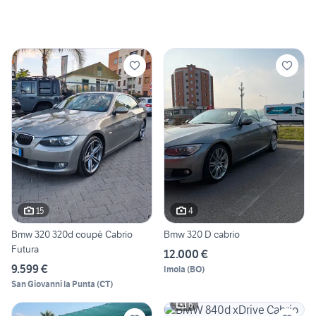
15
4
Bmw 320 320d coupé Cabrio
Bmw 320 D cabrio
Futura
12.000 €
9.599 €
Imola
(
BO
)
San Giovanni la Punta
(
CT
)
6