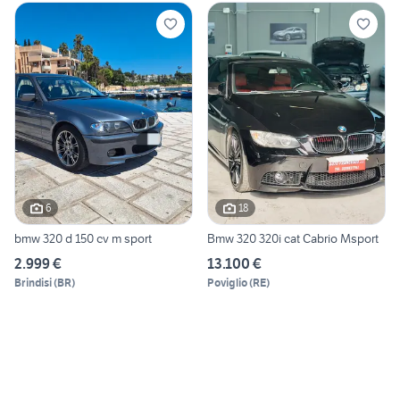
6
18
bmw 320 d 150 cv m sport
Bmw 320 320i cat Cabrio Msport
2.999 €
13.100 €
Brindisi
(
BR
)
Poviglio
(
RE
)