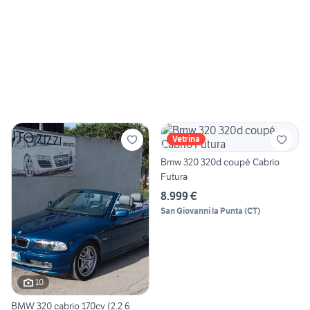
Vetrina
Bmw 320 320d coupé Cabrio
Futura
8.999 €
San Giovanni la Punta
(
CT
)
10
BMW 320 cabrio 170cv (2.2 6