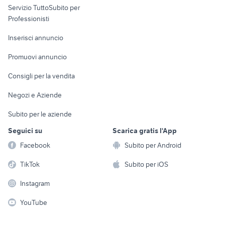
Servizio TuttoSubito per
persona
Informatica
Animali
Professionisti
Arredamento e
Console e
Accessori per
Casalinghi
Inserisci annuncio
Videogiochi
animali
Elettrodomestici
Promuovi annuncio
Audio/Video
Musica e Film
Giardino e Fai da te
Consigli per la vendita
Fotografia
Libri e Riviste
Abbigliamento e
Negozi e Aziende
Telefonia
Strumenti Musicali
Accessori
Subito per le aziende
Sports
Tutto per i bambini
Seguici su
Scarica gratis l'App
Biciclette
Facebook
Subito per Android
Collezionismo
TikTok
Subito per iOS
Instagram
YouTube