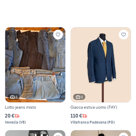
6
6
Lotto jeans misto
Giacca estiva uomo (FAY)
20 €
110 €
Venezia
(
VE
)
Villafranca Padovana
(
PD
)