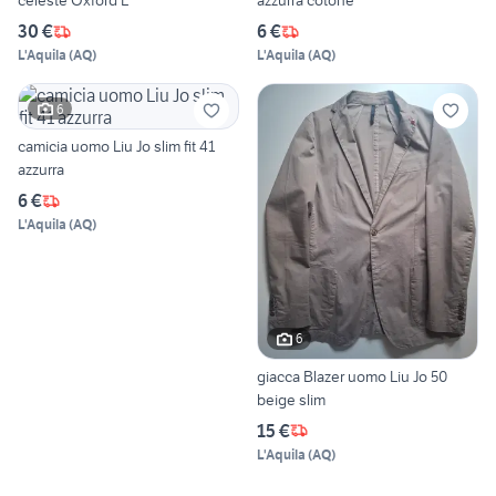
celeste Oxford L
azzurra cotone
30 €
6 €
L'Aquila
(
AQ
)
L'Aquila
(
AQ
)
6
camicia uomo Liu Jo slim fit 41
azzurra
6 €
L'Aquila
(
AQ
)
6
giacca Blazer uomo Liu Jo 50
beige slim
15 €
L'Aquila
(
AQ
)