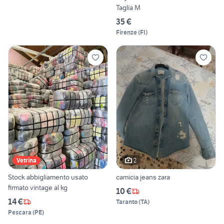
Taglia M
35 €
Firenze
(
FI
)
2
Vetrina
Stock abbigliamento usato
camicia jeans zara
firmato vintage al kg
10 €
14 €
Taranto
(
TA
)
Pescara
(
PE
)