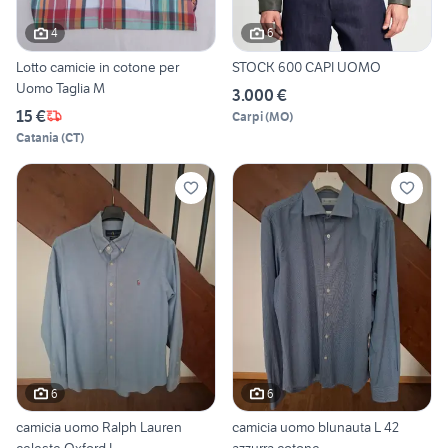
4
6
Lotto camicie in cotone per
STOCK 600 CAPI UOMO
Uomo Taglia M
3.000 €
15 €
Carpi
(
MO
)
Catania
(
CT
)
6
6
camicia uomo Ralph Lauren
camicia uomo blunauta L 42