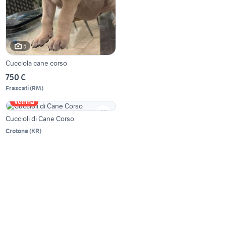
5
Cucciola cane corso
750 €
Frascati
(
RM
)
Vetrina
Cuccioli di Cane Corso
Crotone
(
KR
)