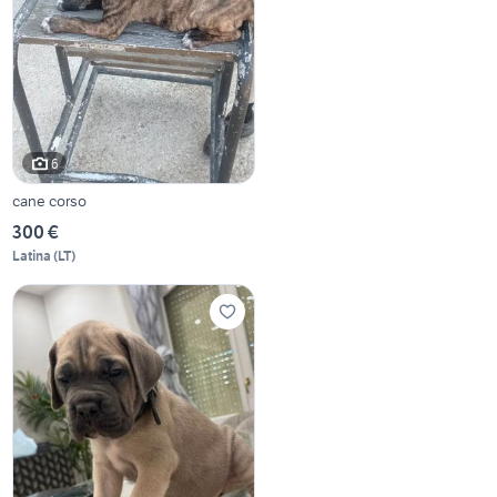
6
cane corso
300 €
Latina
(
LT
)