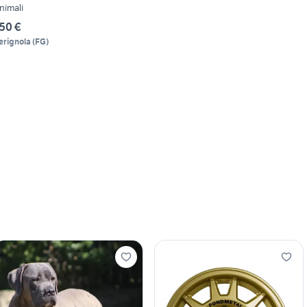
nimali
50 €
erignola
(
FG
)