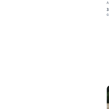
A
3
C