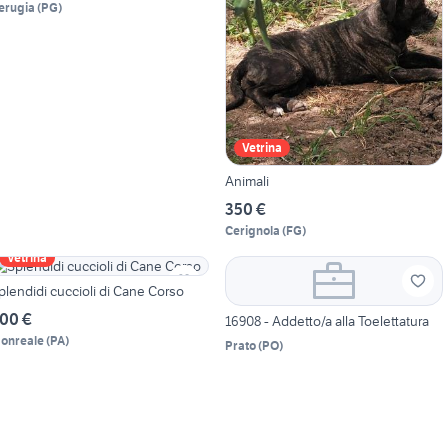
erugia
(
PG
)
Vetrina
Animali
350 €
Cerignola
(
FG
)
Vetrina
plendidi cuccioli di Cane Corso
00 €
16908 - Addetto/a alla Toelettatura
onreale
(
PA
)
Prato
(
PO
)