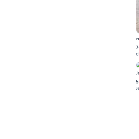
c
7
C
J
5
J