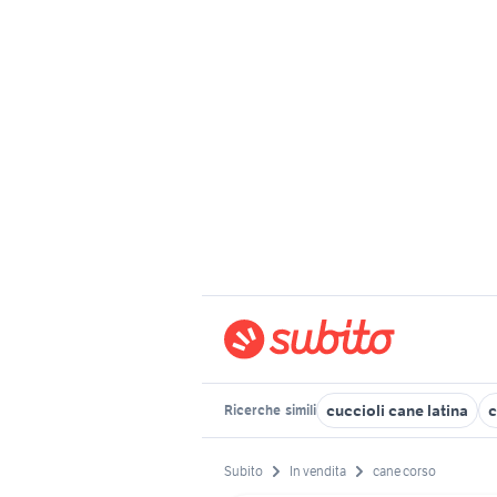
cuccioli cane latina
c
Ricerche
simili
Subito
In vendita
cane corso