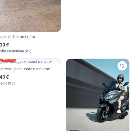
uccioli di cane corso
00 €
ivita Castellana
(
VT
)
Vetrina
acktese jack russel e maltese
40 €
esolo
(
VE
)