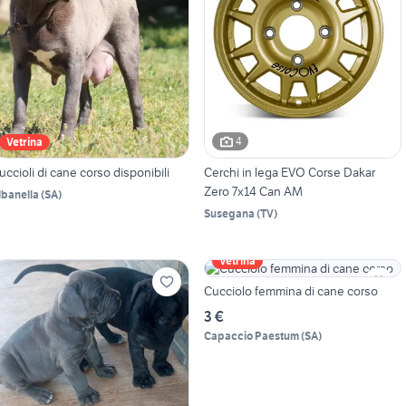
4
Vetrina
uccioli di cane corso disponibili
Cerchi in lega EVO Corse Dakar
Zero 7x14 Can AM
lbanella
(
SA
)
Susegana
(
TV
)
Vetrina
Cucciolo femmina di cane corso
3 €
Capaccio Paestum
(
SA
)