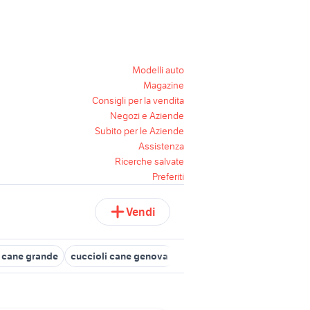
Modelli auto
Magazine
Consigli per la vendita
Negozi e Aziende
Subito per le Aziende
Assistenza
Ricerche salvate
Preferiti
Vendi
o cane grande
cuccioli cane genova
cane corso meticcio
cane 