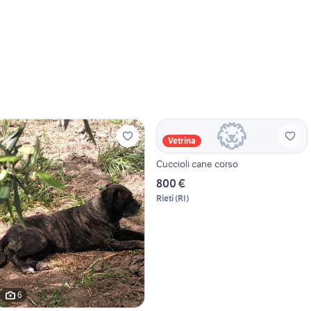
Vetrina
Cuccioli cane corso
800 €
Rieti
(
RI
)
6