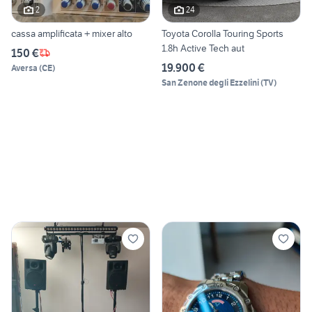
2
24
cassa amplificata + mixer alto
Toyota Corolla Touring Sports
1.8h Active Tech aut
150 €
19.900 €
Aversa
(
CE
)
San Zenone degli Ezzelini
(
TV
)