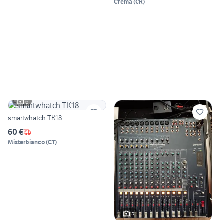
Crema
(
CR
)
6
smartwhatch TK18
60 €
Misterbianco
(
CT
)
5