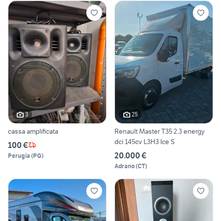
3
25
cassa amplificata
Renault Master T35 2.3 energy
dci 145cv L3H3 Ice S
100 €
20.000 €
Perugia
(
PG
)
Adrano
(
CT
)