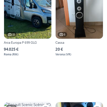
15
6
Arca Europa P 699 GLG
Cassa
94.025 €
20 €
Roma
(
RM
)
Verona
(
VR
)