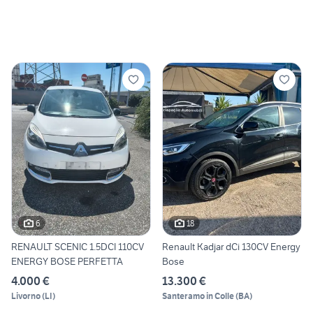
6
18
RENAULT SCENIC 1.5DCI 110CV
Renault Kadjar dCi 130CV Energy
ENERGY BOSE PERFETTA
Bose
4.000 €
13.300 €
Livorno
(
LI
)
Santeramo in Colle
(
BA
)