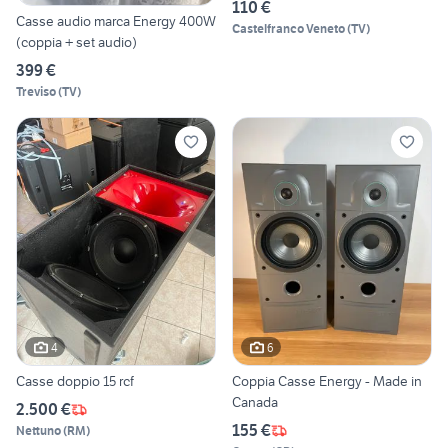
110 €
Casse audio marca Energy 400W
Castelfranco Veneto
(
TV
)
(coppia + set audio)
399 €
Treviso
(
TV
)
4
6
Casse doppio 15 rcf
Coppia Casse Energy - Made in
Canada
2.500 €
155 €
Nettuno
(
RM
)