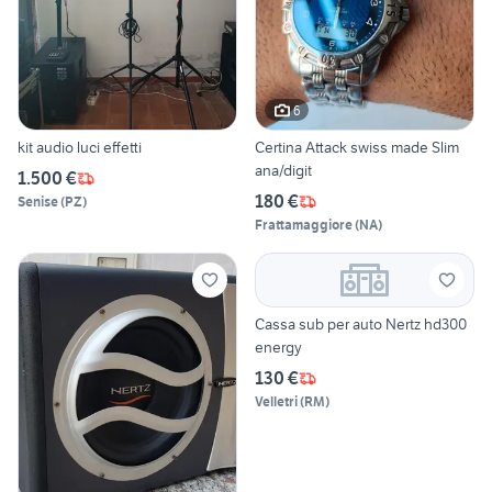
6
kit audio luci effetti
Certina Attack swiss made Slim
ana/digit
1.500 €
180 €
Senise
(
PZ
)
Frattamaggiore
(
NA
)
Cassa sub per auto Nertz hd300
energy
130 €
Velletri
(
RM
)