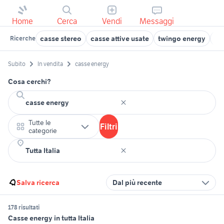
Home
Cerca
Vendi
Messaggi
casse stereo
casse attive usate
twingo energy
so
Ricerche
Subito
In vendita
casse energy
Cosa cerchi?
Tutte le
Filtri
categorie
Salva ricerca
Dal più recente
178 risultati
Casse energy in tutta Italia