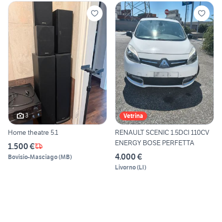
3
Vetrina
Home theatre 5.1
RENAULT SCENIC 1.5DCI 110CV
ENERGY BOSE PERFETTA
1.500 €
4.000 €
Bovisio-Masciago
(
MB
)
Livorno
(
LI
)