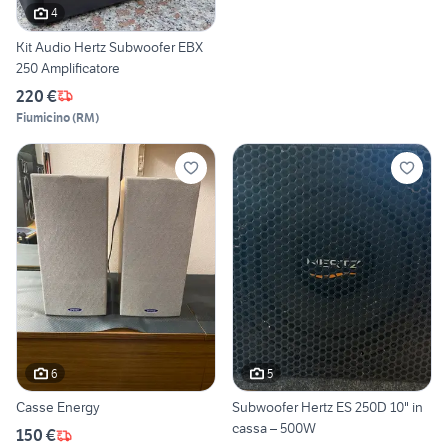
4
Kit Audio Hertz Subwoofer EBX
250 Amplificatore
220 €
Fiumicino
(
RM
)
6
5
Casse Energy
Subwoofer Hertz ES 250D 10" in
cassa – 500W
150 €