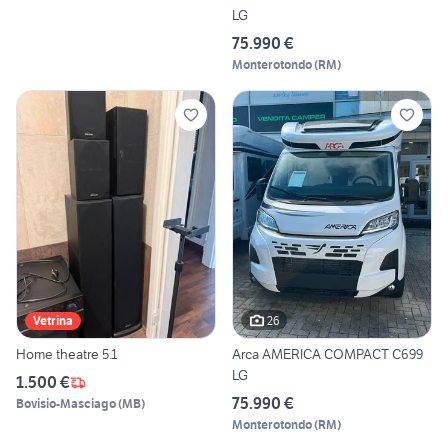
LG
75.990 €
Monterotondo
(
RM
)
26
Vetrina
Home theatre 5.1
Arca AMERICA COMPACT C699
LG
1.500 €
75.990 €
Bovisio-Masciago
(
MB
)
Monterotondo
(
RM
)