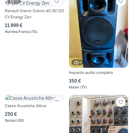
12
Renault Scenic Scénic dCi 8V 110
CV Energy Zen
11.999 €
Martina Franca
(
TA
)
4
Impianto audio completo
350 €
Maser
(
TV
)
Casse Acustiche Attive
250 €
Sassari
(
SS
)