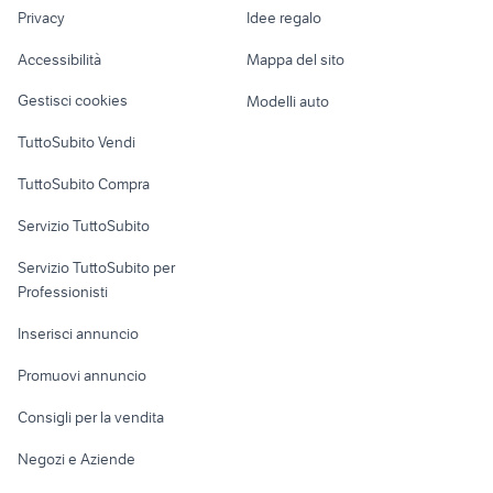
lavoro
offerte lavoro panettiere Palermo
Privacy
Idee regalo
Garage e box
typhoon 50
provincia
Caravan e Camper
Accessibilità
Mappa del sito
Loft, mansarde e
Veicoli commerciali
altro
Gestisci cookies
Modelli auto
Case vacanza
TuttoSubito Vendi
Uffici e Locali
TuttoSubito Compra
commerciali
Servizio TuttoSubito
elettronica
per la casa e la
sports e hobby
Servizio TuttoSubito per
persona
Informatica
Animali
Professionisti
Arredamento e
Console e
Accessori per
Casalinghi
Inserisci annuncio
Videogiochi
animali
Elettrodomestici
Promuovi annuncio
Audio/Video
Musica e Film
Giardino e Fai da te
Consigli per la vendita
Fotografia
Libri e Riviste
Abbigliamento e
Negozi e Aziende
Telefonia
Strumenti Musicali
Accessori