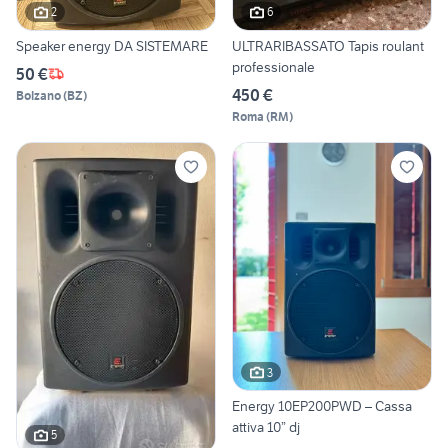
2
6
Speaker energy DA SISTEMARE
ULTRARIBASSATO Tapis roulant
professionale
50 €
450 €
Bolzano
(
BZ
)
Roma
(
RM
)
3
Energy 10EP200PWD – Cassa
attiva 10” dj
5