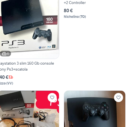
+2 Controller
80 €
Nichelino
(
TO
)
6
laystation 3 slim 160 Gb console
ony Ps3+scatola
40 €
izzo
(
VV
)