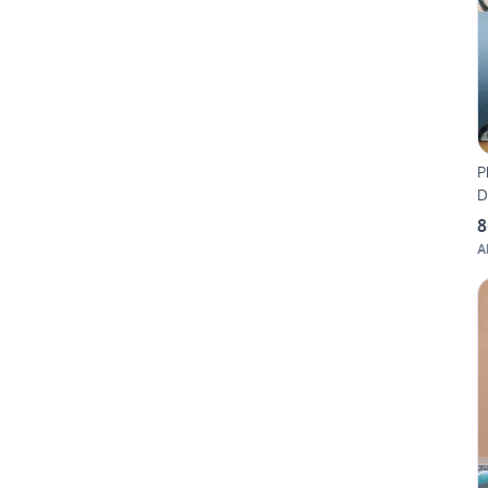
P
D
8
A