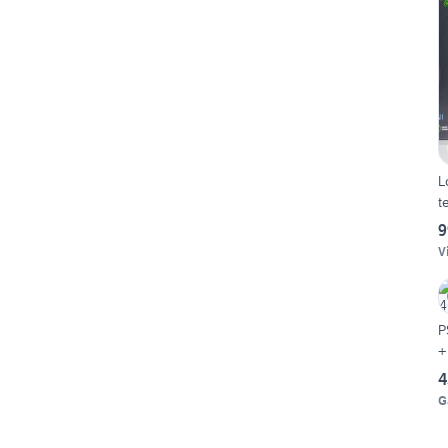
L
t
9
V
P
4
G