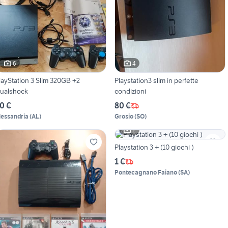
6
4
layStation 3 Slim 320GB +2
Playstation3 slim in perfette
ualshock
condizioni
0 €
80 €
lessandria
(
AL
)
Grosio
(
SO
)
2
Playstation 3 + (10 giochi )
1 €
Pontecagnano Faiano
(
SA
)