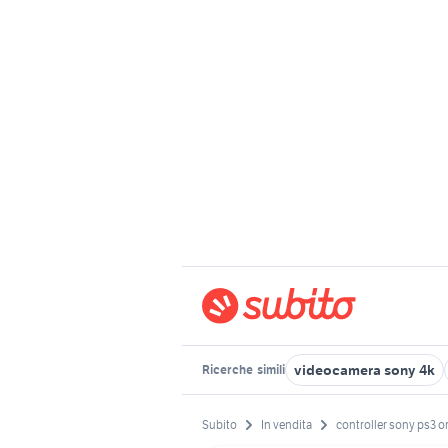
videocamera sony 4k
Ricerche
simili
Subito
In vendita
controller sony ps3 o