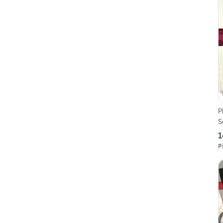
P
S
1
P