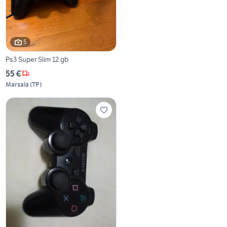
5
Ps3 Super Slim 12 gb
55 €
Marsala
(
TP
)