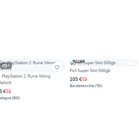
6
5
Ps3 Super Slim 500gb
️ PlayStation 2: Rune Viking
105 €
arlord
Bardonecchia
(
TO
)
5 €
ologna
(
BO
)