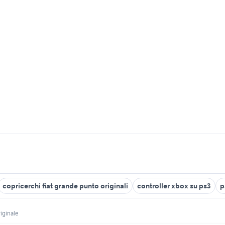
copricerchi fiat grande punto originali
controller xbox su ps3
p
riginale