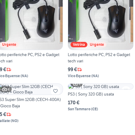
Urgente
Vetrina
Urgente
otto periferiche PC, PS2 e Gadget
Lotto periferiche PC, PS2 e Gadget
ech vari
tech vari
9 €
99 €
ico Equense
(
NA
)
Vico Equense
(
NA
)
3
4
PS3 ( Sony 320 GB) usata
S3 Super Slim 12GB (CECH-400A)
170 €
+ Gioco Baja
San Tammaro
(
CE
)
5 €
alliate
(
NO
)