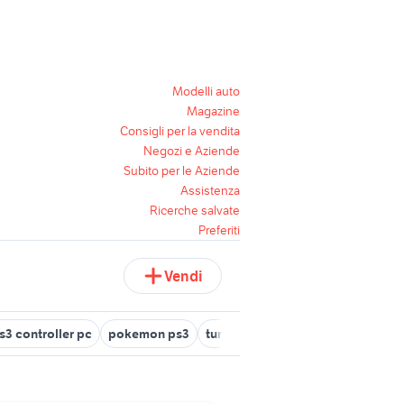
Modelli auto
Magazine
Consigli per la vendita
Negozi e Aziende
Subito per le Aziende
Assistenza
Ricerche salvate
Preferiti
Vendi
s3 controller pc
pokemon ps3
turok ps3
riparazione ps3
jo