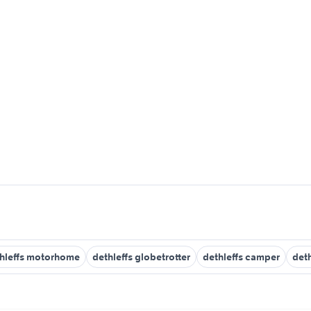
hleffs motorhome
dethleffs globetrotter
dethleffs camper
deth