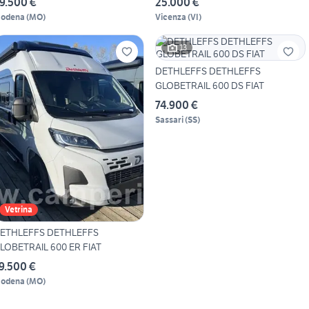
9.500 €
25.000 €
odena
(
MO
)
Vicenza
(
VI
)
13
DETHLEFFS DETHLEFFS
GLOBETRAIL 600 DS FIAT
74.900 €
Sassari
(
SS
)
Vetrina
ETHLEFFS DETHLEFFS
LOBETRAIL 600 ER FIAT
9.500 €
odena
(
MO
)