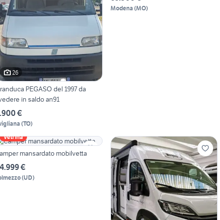
Modena
(
MO
)
26
randuca PEGASO del 1997 da
ivedere in saldo an91
.900 €
vigliana
(
TO
)
Vetrina
amper mansardato mobilvetta
4.999 €
olmezzo
(
UD
)