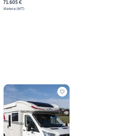
71.605 €
Matera
(
MT
)