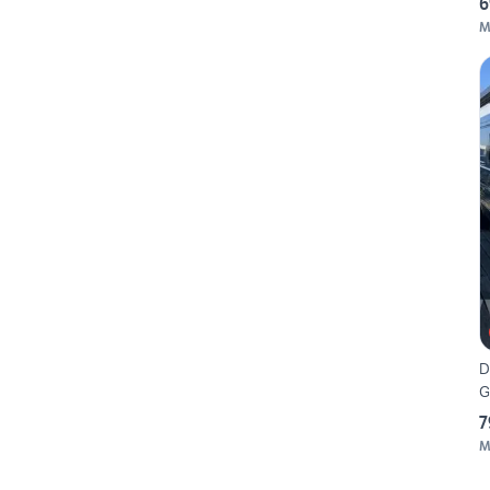
6
M
D
G
7
M