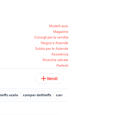
Modelli auto
Magazine
Consigli per la vendita
Negozi e Aziende
Subito per le Aziende
Assistenza
Ricerche salvate
Preferiti
Vendi
leffs usato
camper dethleffs
camper dethleffs motori
dethleff