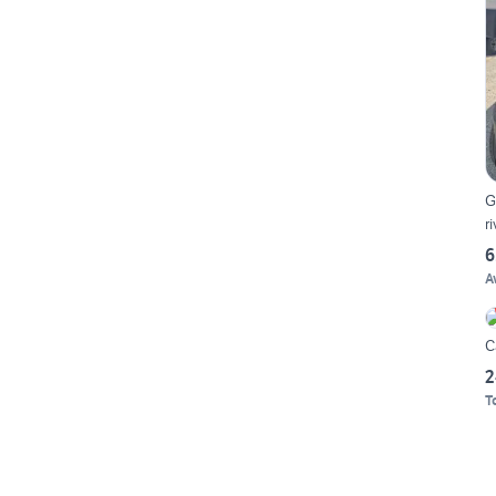
G
r
6
A
C
2
T