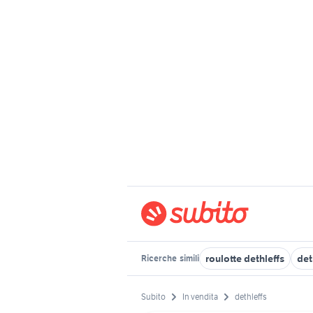
roulotte dethleffs
det
Ricerche
simili
Subito
In vendita
dethleffs