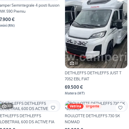
amper Semintegrale 4 posti Ilusion
MK 590 Premiu
7.900 €
imini
(
RN
)
11
DETHLEFFS DETHLEFFS JUST T
7052 EBL FIAT
69.500 €
Matera
(
MT
)
30
Vetrina
Urgente
ETHLEFFS DETHLEFFS
ROULOTTE DETHLEFFS 730 SK
LOBETRAIL 600 DS ACTIVE FIA
NOMAD