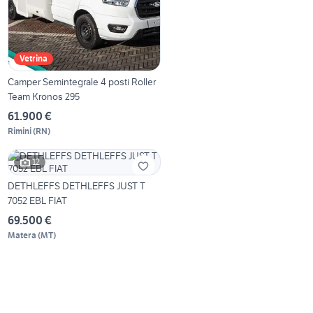
Vetrina
Camper Semintegrale 4 posti Roller
Team Kronos 295
61.900 €
Rimini
(
RN
)
12
DETHLEFFS DETHLEFFS JUST T
7052 EBL FIAT
69.500 €
Matera
(
MT
)