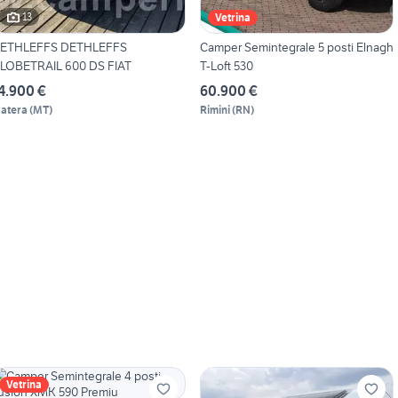
13
Vetrina
ETHLEFFS DETHLEFFS
Camper Semintegrale 5 posti Elnagh
LOBETRAIL 600 DS FIAT
T-Loft 530
4.900 €
60.900 €
atera
(
MT
)
Rimini
(
RN
)
Vetrina