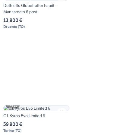
Dethleffs Globetrotter Esprit -
Mansardato 6 posti
13.900 €
Druento
(
TO
)
15
C.I. Kyros Evo Limited 6
59.900 €
Torino
(
TO
)