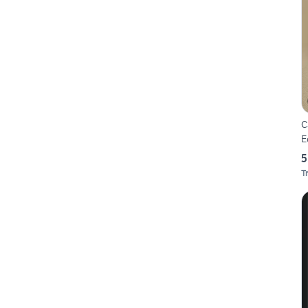
C
E
5
T