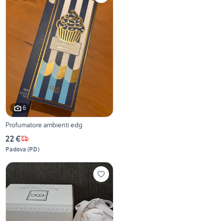
6
Profumatore ambienti edg
22 €
Padova
(
PD
)