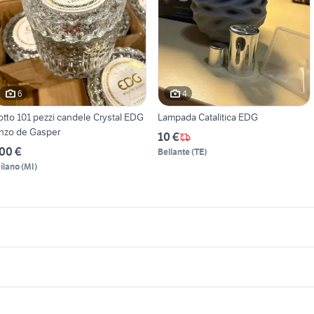
6
4
otto 101 pezzi candele Crystal EDG
Lampada Catalitica EDG
nzo de Gasper
10 €
00 €
Bellante
(
TE
)
ilano
(
MI
)
icherche simili
Suggerimenti
rofumo zucchero filato
yamaha yzf r125
appartamenti san vit
rofumo givenchy donna
ford mondeo
e reggio emilia
seconda mano Sondalo
tagliamento