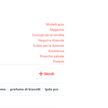
Modelli auto
Magazine
Consigli per la vendita
Negozi e Aziende
Subito per le Aziende
Assistenza
Ricerche salvate
Preferiti
Vendi
fumo
profumo di biscotti
lpdo profumi
profumo film
profumi 