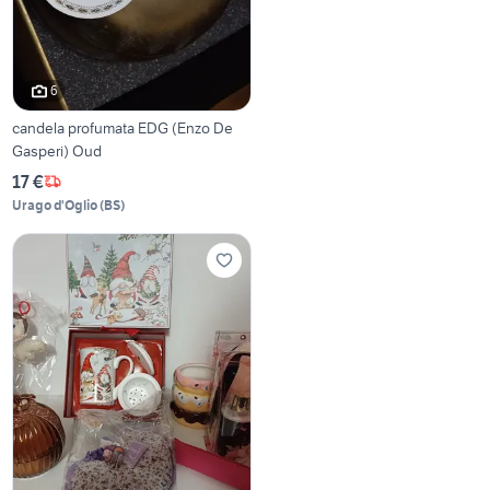
6
candela profumata EDG (Enzo De
Gasperi) Oud
17 €
Urago d'Oglio
(
BS
)