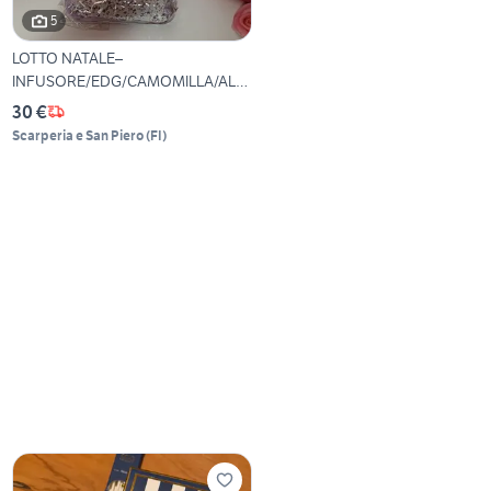
5
LOTTO NATALE–
INFUSORE/EDG/CAMOMILLA/ALT
RO
30 €
Scarperia e San Piero
(
FI
)