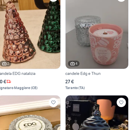
2
4
andela EDG natalizia
candele Edg e Thun
0 €
27 €
ignataro Maggiore
(
CE
)
Taranto
(
TA
)