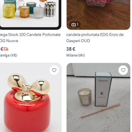
3
ega Stock 100 Candele Profumate
candela profumata EDG Enzo de
DG Nuove
Gasperi OUD
 €
38 €
ianiga
(
VE
)
Milano
(
MI
)