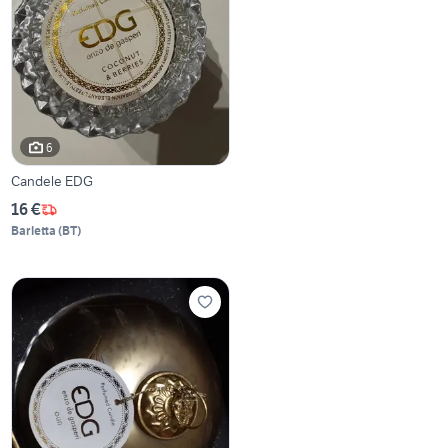
6
Candele EDG
16 €
Barletta
(
BT
)