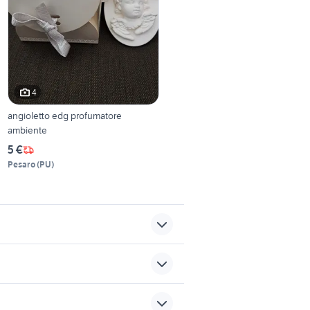
4
angioletto edg profumatore
ambiente
5 €
Pesaro
(
PU
)
o al
citroen ami 8