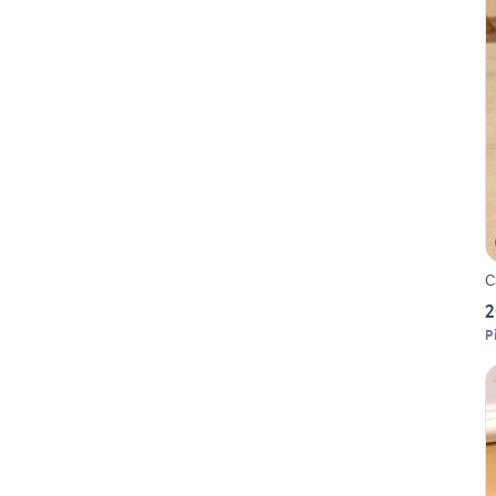
C
2
P