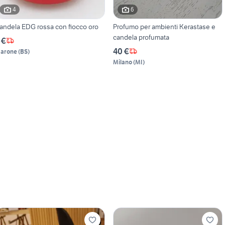
4
6
andela EDG rossa con fiocco oro
Profumo per ambienti Kerastase e
candela profumata
 €
40 €
arone
(
BS
)
Milano
(
MI
)