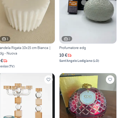
3
2
andela Rigata 10x15 cm Bianca |
Profumatore edg
dg - Nuova
10 €
 €
Sant'Angelo Lodigiano
(
LO
)
reviso
(
TV
)