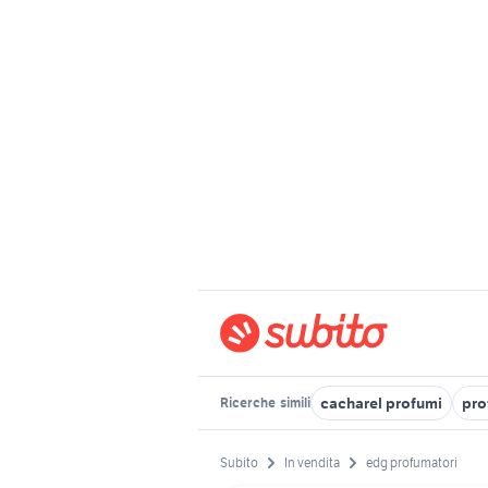
cacharel profumi
pro
Ricerche
simili
Subito
In vendita
edg profumatori