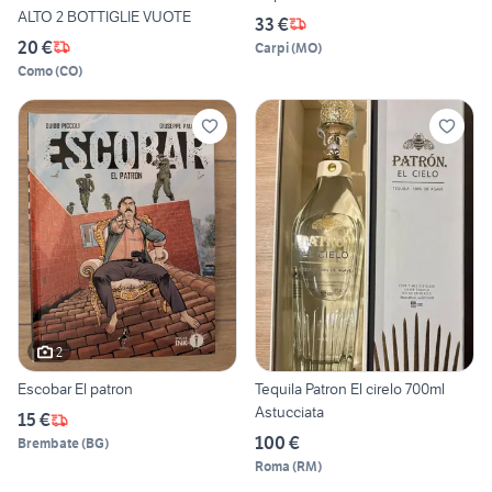
ALTO 2 BOTTIGLIE VUOTE
33 €
20 €
Carpi
(
MO
)
Como
(
CO
)
2
Escobar El patron
Tequila Patron El cirelo 700ml
Astucciata
15 €
100 €
Brembate
(
BG
)
Roma
(
RM
)