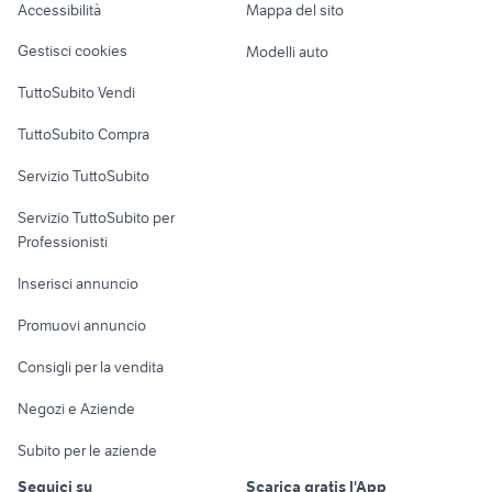
Accessibilità
Mappa del sito
Loft, mansarde e
Veicoli commerciali
altro
Gestisci cookies
Modelli auto
Case vacanza
TuttoSubito Vendi
Uffici e Locali
TuttoSubito Compra
commerciali
Servizio TuttoSubito
elettronica
per la casa e la
sports e hobby
Servizio TuttoSubito per
persona
Informatica
Animali
Professionisti
Arredamento e
Console e
Accessori per
Casalinghi
Inserisci annuncio
Videogiochi
animali
Elettrodomestici
Promuovi annuncio
Audio/Video
Musica e Film
Giardino e Fai da te
Consigli per la vendita
Fotografia
Libri e Riviste
Abbigliamento e
Negozi e Aziende
Telefonia
Strumenti Musicali
Accessori
Subito per le aziende
Sports
Tutto per i bambini
Seguici su
Scarica gratis l'App