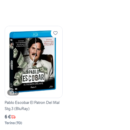
2
Pablo Escobar El Patron Del Mal
Stg.3 (BluRay)
6 €
Torino
(
TO
)