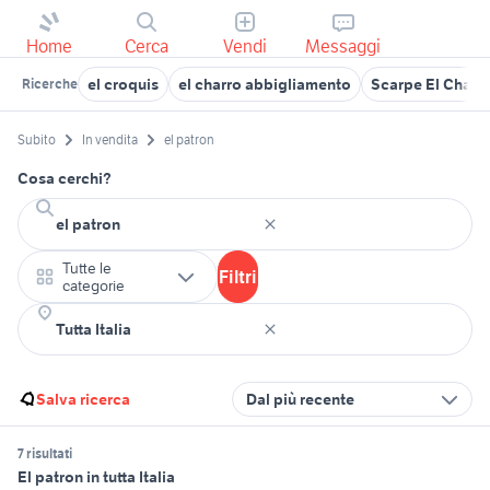
Home
Cerca
Vendi
Messaggi
el croquis
el charro abbigliamento
Scarpe El Charr
Ricerche
Subito
In vendita
el patron
Cosa cerchi?
Tutte le
Filtri
categorie
Salva ricerca
Dal più recente
7 risultati
El patron in tutta Italia