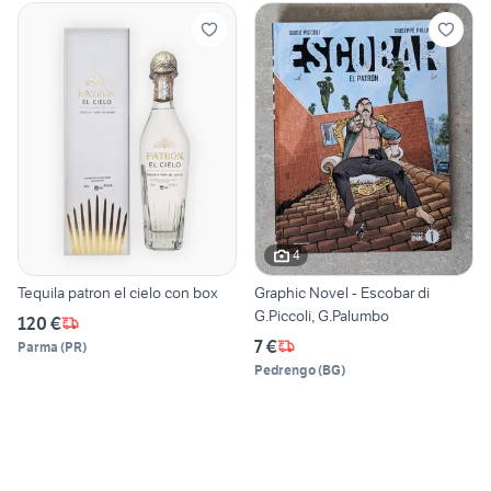
4
Tequila patron el cielo con box
Graphic Novel - Escobar di
G.Piccoli, G.Palumbo
120 €
7 €
Parma
(
PR
)
Pedrengo
(
BG
)