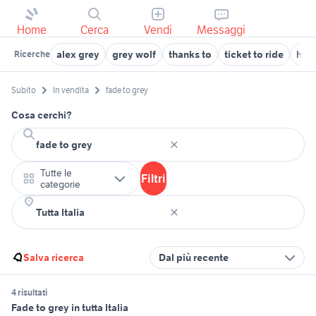
Home
Cerca
Vendi
Messaggi
alex grey
grey wolf
thanks to
ticket to ride
how 
Ricerche
Subito
In vendita
fade to grey
Cosa cerchi?
Tutte le
Filtri
categorie
Salva ricerca
Dal più recente
4 risultati
Fade to grey in tutta Italia