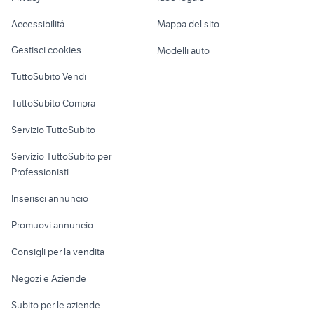
Garage e box
panda usata sardegna privati
seconda mano Petralia Soprana
Caravan e Camper
Accessibilità
Mappa del sito
Loft, mansarde e
Veicoli commerciali
altro
Gestisci cookies
Modelli auto
Case vacanza
TuttoSubito Vendi
Uffici e Locali
TuttoSubito Compra
commerciali
Servizio TuttoSubito
elettronica
per la casa e la
sports e hobby
Servizio TuttoSubito per
persona
Informatica
Animali
Professionisti
Arredamento e
Console e
Accessori per
Casalinghi
Inserisci annuncio
Videogiochi
animali
Elettrodomestici
Promuovi annuncio
Audio/Video
Musica e Film
Giardino e Fai da te
Consigli per la vendita
Fotografia
Libri e Riviste
Abbigliamento e
Negozi e Aziende
Telefonia
Strumenti Musicali
Accessori
Subito per le aziende
Sports