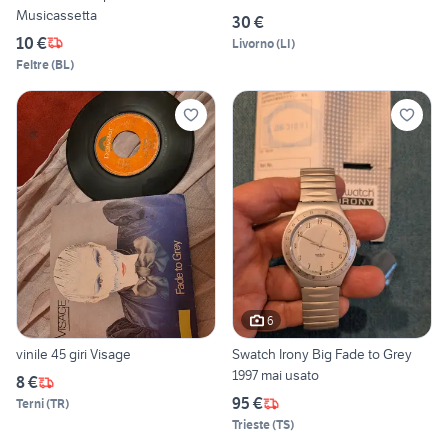
Musicassetta
30 €
10 €
Livorno
(
LI
)
Feltre
(
BL
)
6
vinile 45 giri Visage
Swatch Irony Big Fade to Grey
1997 mai usato
8 €
95 €
Terni
(
TR
)
Trieste
(
TS
)