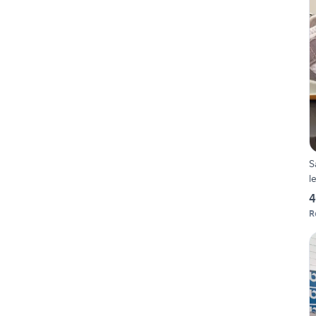
S
l
4
R