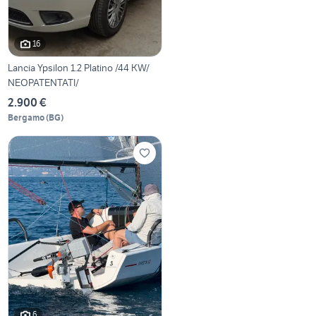
16
Lancia Ypsilon 1.2 Platino /44 KW/
NEOPATENTATI/
2.900 €
Bergamo
(
BG
)
6