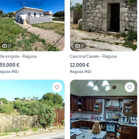
27
17
illa singola - Ragusa
Cascina/Casale - Ragusa
55.000 €
12.000 €
agusa
(
RG
)
Ragusa
(
RG
)