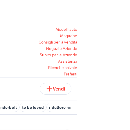
Modelli auto
Magazine
Consigli per la vendita
Negozi e Aziende
Subito per le Aziende
Assistenza
Ricerche salvate
Preferiti
Vendi
underbolt
to be loved
riduttore next to me
asciugatrice house 