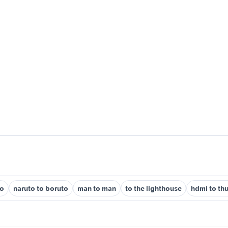
to
naruto to boruto
man to man
to the lighthouse
hdmi to th