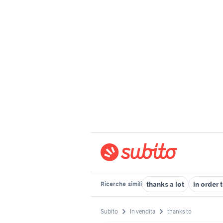
thanks a lot
in order 
Ricerche
simili
Subito
In vendita
thanks to