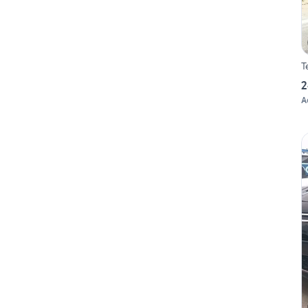
T
2
A