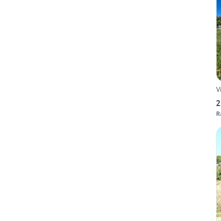
V
2
R