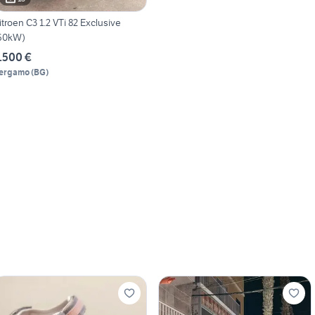
itroen C3 1.2 VTi 82 Exclusive
60kW)
.500 €
ergamo
(
BG
)