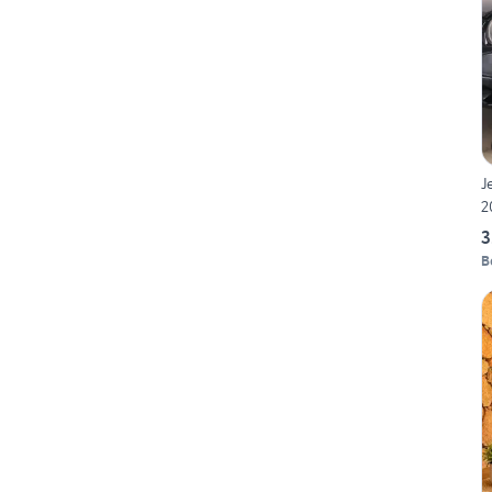
J
2
3
B