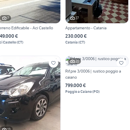
7
27
erreno Edificabile - Aci Castello
Appartamento - Catania
49.000 €
230.000 €
ci Castello
(
CT
)
Catania
(
CT
)
21
Rif.pre 3/0006| rustico poggio a
caiano
799.000 €
Poggio a Caiano
(
PO
)
13