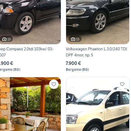
13
13
eep Compass 2.0tdi 103kw/ 03-
Volkswagen Phaeton L 3.0/240 TDI
007
DPF 4mot. tip. 5
.900 €
7.900 €
ergamo
(
BG
)
Bergamo
(
BG
)