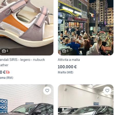
4
6
andali SIRIS - legero - nubuck
Attivita a malta
eather
100.000 €
0 €
Malfa
(
ME
)
oma
(
RM
)