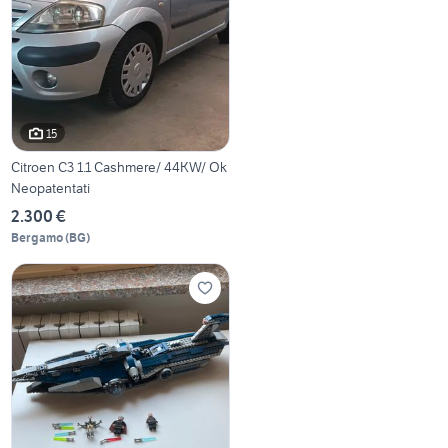
15
Citroen C3 1.1 Cashmere/ 44KW/ Ok
Neopatentati
2.300 €
Bergamo
(
BG
)