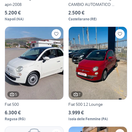
apri-2008
CAMBIO AUTOMATICO ...
5.200 €
2.500 €
Napoli
(
NA
)
Castellarano
(
RE
)
5
7
Fiat 500
Fiat 500 1.2 Lounge
6.300 €
3.999 €
Ragusa
(
RG
)
Isola delle Femmine
(
PA
)