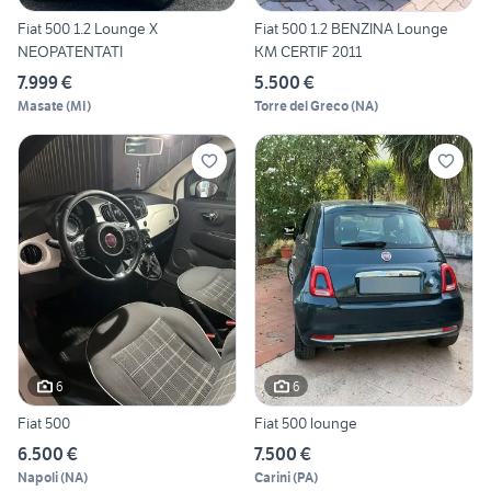
Fiat 500 1.2 Lounge X
Fiat 500 1.2 BENZINA Lounge
NEOPATENTATI
KM CERTIF 2011
7.999 €
5.500 €
Masate
(
MI
)
Torre del Greco
(
NA
)
6
6
Fiat 500
Fiat 500 lounge
6.500 €
7.500 €
Napoli
(
NA
)
Carini
(
PA
)