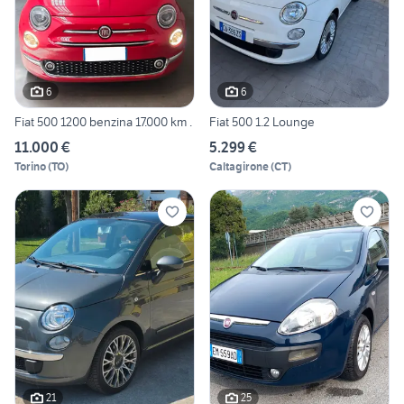
6
6
Fiat 500 1200 benzina 17.000 km .
Fiat 500 1.2 Lounge
11.000 €
5.299 €
Torino
(
TO
)
Caltagirone
(
CT
)
21
25