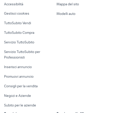
Accessibilità
Mappa del sito
Loft, mansarde e
Veicoli commerciali
altro
Gestisci cookies
Modelli auto
Case vacanza
TuttoSubito Vendi
Uffici e Locali
TuttoSubito Compra
commerciali
Servizio TuttoSubito
elettronica
per la casa e la
sports e hobby
Servizio TuttoSubito per
persona
Informatica
Animali
Professionisti
Arredamento e
Console e
Accessori per
Casalinghi
Inserisci annuncio
Videogiochi
animali
Elettrodomestici
Promuovi annuncio
Audio/Video
Musica e Film
Giardino e Fai da te
Consigli per la vendita
Fotografia
Libri e Riviste
Abbigliamento e
Negozi e Aziende
Telefonia
Strumenti Musicali
Accessori
Subito per le aziende
Sports
Tutto per i bambini