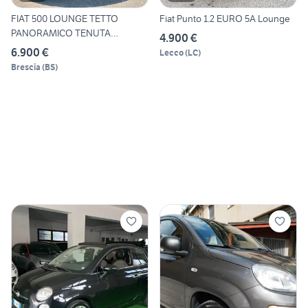
FIAT 500 LOUNGE TETTO
Fiat Punto 1.2 EURO 5A Lounge
PANORAMICO TENUTA
4.900 €
BENISSIMO
6.900 €
Lecco
(
LC
)
Brescia
(
BS
)