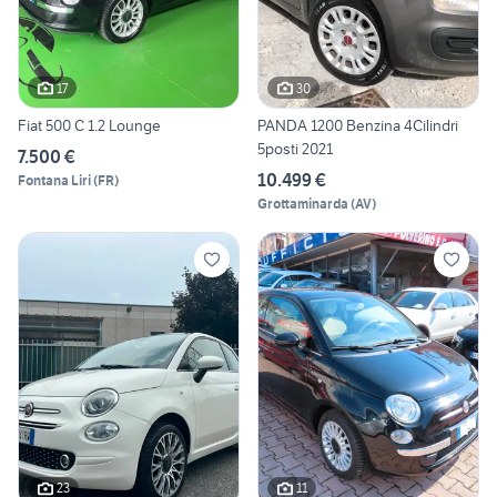
17
30
Fiat 500 C 1.2 Lounge
PANDA 1200 Benzina 4Cilindri
5posti 2021
7.500 €
10.499 €
Fontana Liri
(
FR
)
Grottaminarda
(
AV
)
23
11