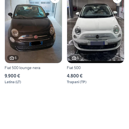
6
5
Fiat 500 lounge nera
Fiat 500
9.900 €
4.800 €
Latina
(
LT
)
Trapani
(
TP
)