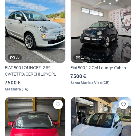
30
16
FIAT 500 LOUNGE/1.2 69
Fiat 500 1.2 Gpl Lounge Cabrio
CV/TETTO/CERCHI 16"/GPL
7.500 €
7.500 €
Santa Maria a Vico
(
CE
)
Massafra
(
TA
)