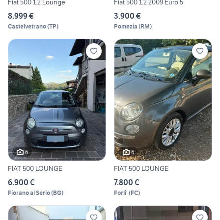
Fiat 500 1.2 Lounge
Fiat 500 1.2 2009 Euro 5
8.999 €
3.900 €
Castelvetrano
(
TP
)
Pomezia
(
RM
)
6
6
FIAT 500 LOUNGE
FIAT 500 LOUNGE
6.900 €
7.800 €
Fiorano al Serio
(
BG
)
Forli'
(
FC
)