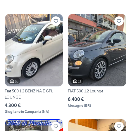
16
11
Fiat 500 1.2 BENZINA E GPL
FIAT 500 1.2 Lounge
LOUNGE
6.400 €
4.300 €
Mesagne
(
BR
)
Giugliano in Campania
(
NA
)