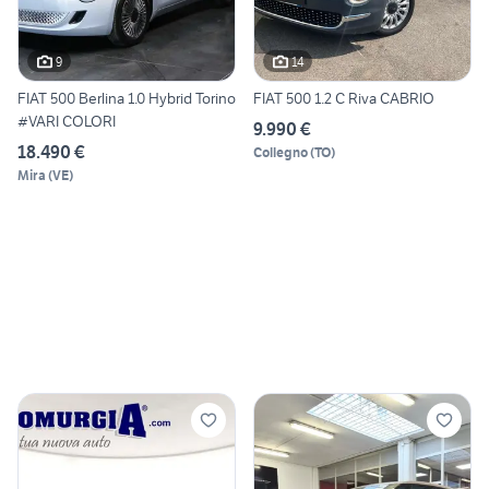
9
14
FIAT 500 Berlina 1.0 Hybrid Torino
FIAT 500 1.2 C Riva CABRIO
#VARI COLORI
9.990 €
18.490 €
Collegno
(
TO
)
Mira
(
VE
)