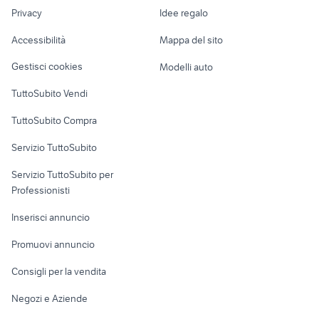
Nautica
lavoro
auto cabrio
bungalow Emilia Romagna
Privacy
Idee regalo
Garage e box
Caravan e Camper
Accessibilità
Mappa del sito
Loft, mansarde e
Veicoli commerciali
altro
Gestisci cookies
Modelli auto
Case vacanza
TuttoSubito Vendi
Uffici e Locali
TuttoSubito Compra
commerciali
Servizio TuttoSubito
elettronica
per la casa e la
sports e hobby
Servizio TuttoSubito per
persona
Informatica
Animali
Professionisti
Arredamento e
Console e
Accessori per
Casalinghi
Inserisci annuncio
Videogiochi
animali
Elettrodomestici
Promuovi annuncio
Audio/Video
Musica e Film
Giardino e Fai da te
Consigli per la vendita
Fotografia
Libri e Riviste
Abbigliamento e
Negozi e Aziende
Telefonia
Strumenti Musicali
Accessori