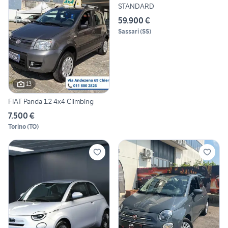
STANDARD
59.900 €
Sassari
(
SS
)
13
FIAT Panda 1.2 4x4 Climbing
7.500 €
Torino
(
TO
)