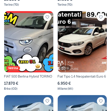
Torino
(
TO
)
Torino
(
TO
)
11
Vetrina
FIAT 500 Berlina Hybrid TORINO
Fiat Tipo 1.4 Neopatentati Euro 6
17.870 €
6.950 €
Erba
(
CO
)
Milano
(
MI
)