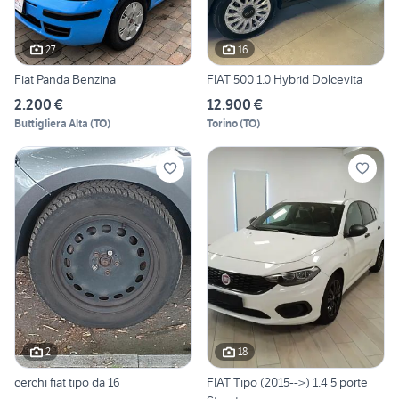
27
16
Fiat Panda Benzina
FIAT 500 1.0 Hybrid Dolcevita
2.200 €
12.900 €
Buttigliera Alta
(
TO
)
Torino
(
TO
)
2
18
cerchi fiat tipo da 16
FIAT Tipo (2015-->) 1.4 5 porte