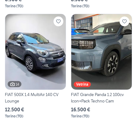
Torino
(
TO
)
Torino
(
TO
)
14
Vetrina
FIAT 500X 1.4 MultiAir 140 CV
FIAT Grande Panda 1.2 100cv
Lounge
Icon+Pack Techno Cam
12.500 €
16.500 €
Torino
(
TO
)
Torino
(
TO
)