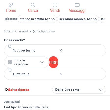
Home
Cerca
Vendi
Messaggi
stanze in affitto torino
seconda mano a Torino
baris
Ricerche
Subito
In vendita
fiat tipo torino
Cosa cerchi?
Tutte le
Filtri
categorie
Salva ricerca
Dal più recente
290 risultati
Fiat tipo torino in tutta Italia