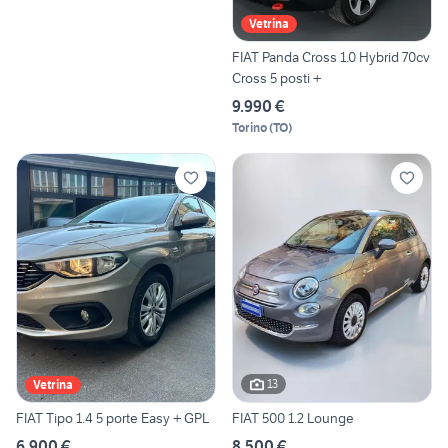
Vetrina
FIAT Panda Cross 1.0 Hybrid 70cv
Cross 5 posti +
9.990 €
Torino
(
TO
)
13
Vetrina
FIAT Tipo 1.4 5 porte Easy + GPL
FIAT 500 1.2 Lounge
6.900 €
8.500 €