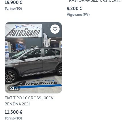
TRASFORMABILE*CRS*CERTIFI
19.900 €
CATO D'OR
9.200 €
Torino
(
TO
)
Vigevano
(
PV
)
22
FIAT TIPO 1.0 CROSS 100CV
BENZINA 2021
11.500 €
Torino
(
TO
)