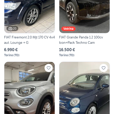
20
Vetrina
FIAT Freemont 2.0 Mjt 170 CV 4x4
FIAT Grande Panda 1.2 100cv
aut. Lounge + G
Icon+Pack Techno Cam
6.990 €
16.500 €
Torino
(
TO
)
Torino
(
TO
)