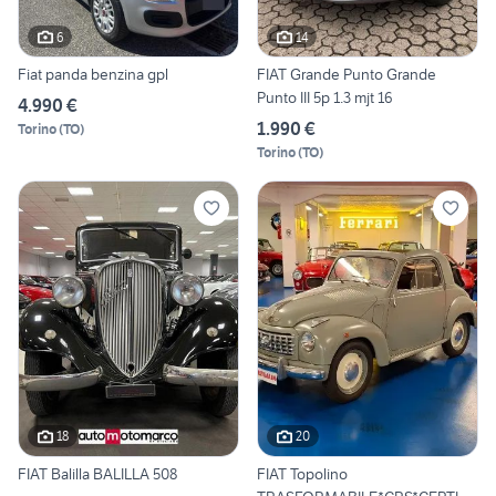
6
14
Fiat panda benzina gpl
FIAT Grande Punto Grande
Punto III 5p 1.3 mjt 16
4.990 €
1.990 €
Torino
(
TO
)
Torino
(
TO
)
18
20
FIAT Balilla BALILLA 508
FIAT Topolino