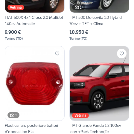
17
Vetrina
FIAT 500X 4x4 Cross 2.0 MultiJet
FIAT 500 Dolcevita 1.0 Hybrid
140cv Automatic
70cv + TFT + Clima
9.900 €
10.950 €
Torino
(
TO
)
Torino
(
TO
)
5
Vetrina
Plastica faro posteriore trattori
FIAT Grande Panda 1.2 100cv
d'epoca tipo Fia
Icon +Pack Techno(Te