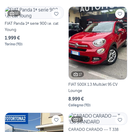
12
FIAT Panda 1ª serie 900 i.e. cat
Young
1.999 €
Torino
(
TO
)
17
FIAT 500X 1.3 MultiJet 95 CV
Lounge
8.999 €
Collegno
(
TO
)
9
CARADO CARADO --- T 338