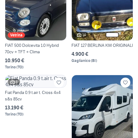
14
Vetrina
FIAT 500 Dolcevita 1.0 Hybrid
FIAT 127 BERLINA KM ORIGINALI
70cv + TFT + Clima
4.900 €
10.950 €
Gaglianico
(
BI
)
Torino
(
TO
)
6
Fiat Panda 0.9 t.air t. Cross 4x4
s&s 85cv
13.190 €
Torino
(
TO
)