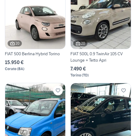
20
20
FIAT 500 Berlina Hybrid Torino
FIAT 500L 0.9 TwinAir 105 CV
Lounge + Tetto Apri
15.950 €
7.490 €
Corato
(
BA
)
Torino
(
TO
)