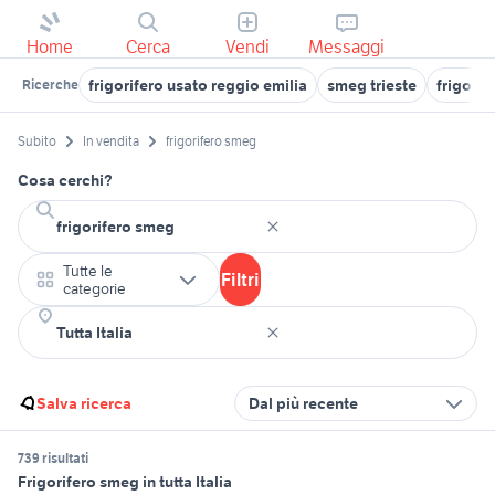
Home
Cerca
Vendi
Messaggi
frigorifero usato reggio emilia
smeg trieste
frigorife
Ricerche
Subito
In vendita
frigorifero smeg
Cosa cerchi?
Tutte le
Filtri
categorie
Salva ricerca
Dal più recente
739 risultati
Frigorifero smeg in tutta Italia