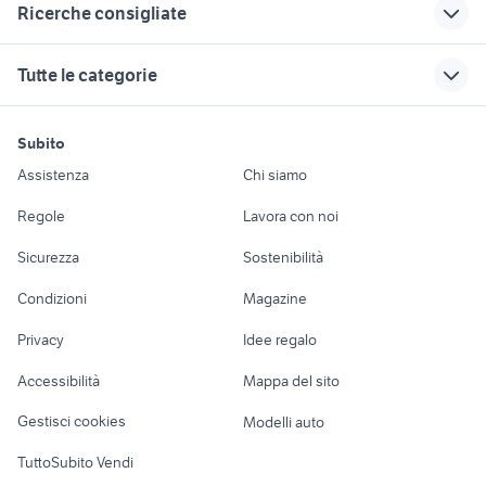
Ricerche consigliate
sbrinare frigorifero
termometro
auto usate pescara
frigorifero
gommone 10 metri
lavoro ivrea
frigorifero con
ktm 690 usato
Tutte le categorie
dispenser
maniglia frigorifero
appartamenti san vito al
fiorino pick up
regalo auto Roma
smeg
tagliamento
frigorifero smeg
case mare toscana
motori
immobili
lavoro e servizi
vintage
trasporto frigorifero
moto usate viterbo
camper piccoli
peugeot 205
Subito
Auto
Appartamenti
Offerte di lavoro
frigorifero daya
smeg torino
piaggio ape 50
mitsubishi lancer evo 10
terreno agricolo verona
Assistenza
Chi siamo
frigoriferi neff
camper ducato
Accessori Auto
Camere/Posti letto
Servizi
vendo cani sicilia
case in vendita campobasso
usato
Regole
Lavora con noi
forno termoventilato
trattori frutteto usati veneto
tesla model s usata
Moto e Scooter
Ville singole e a
Candidati in cerca di
smeg
stanze in affitto
Sicurezza
Sostenibilità
schiera
lavoro
candidati in cerca di lavoro
torino
frigorifero con
alfa romeo giulia super
Accessori Moto
trapani
ghiacciaia
golf 8 gti
Condizioni
Magazine
Terreni e rustici
Attrezzature di
volkswagen touran
galline marans vendita
Nautica
lavoro
Privacy
Idee regalo
Garage e box
furetti in vendita
vendita immobili Taranto
Caravan e Camper
Accessibilità
Mappa del sito
vendita biglietti concerti da
Loft, mansarde e
3008 peugeot 2018
Veicoli commerciali
privati
altro
Gestisci cookies
Modelli auto
Case vacanza
TuttoSubito Vendi