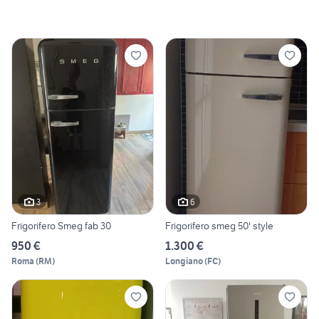
3
6
Frigorifero Smeg fab 30
Frigorifero smeg 50' style
950 €
1.300 €
Roma
(
RM
)
Longiano
(
FC
)