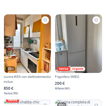
6
Vetrina
Urgente
cucina IKEA con elettrodomestici
Frigorifero SMEG
inclusi
200 €
850 €
Milano
(
MI
)
Torino
(
TO
)
Vetrina
5