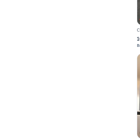
C
1
B