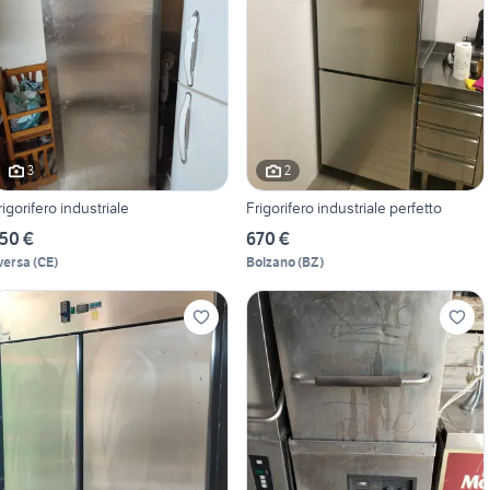
3
2
rigorifero industriale
Frigorifero industriale perfetto
50 €
670 €
versa
(
CE
)
Bolzano
(
BZ
)