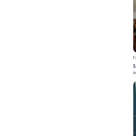
F
5
A