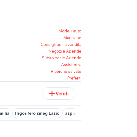
Modelli auto
Magazine
Consigli per la vendita
Negozi e Aziende
Subito per le Aziende
Assistenza
Ricerche salvate
Preferiti
Vendi
milia
frigorifero smeg Lazio
aspirapolvere industriale usato
f