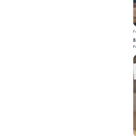
F
8
Fo