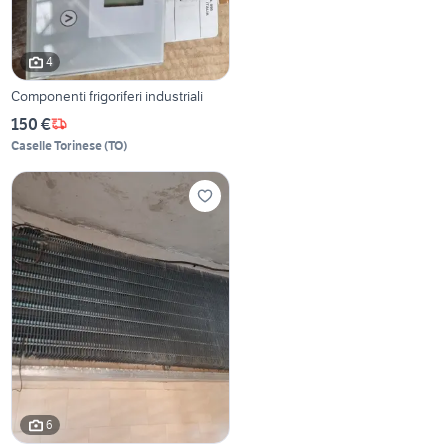
4
Componenti frigoriferi industriali
150 €
Caselle Torinese
(
TO
)
6