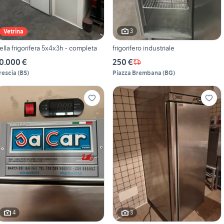
3
Vetrina
ella frigorifera 5x4x3h - completa
frigorifero industriale
0.000 €
250 €
rescia
(
BS
)
Piazza Brembana
(
BG
)
4
3