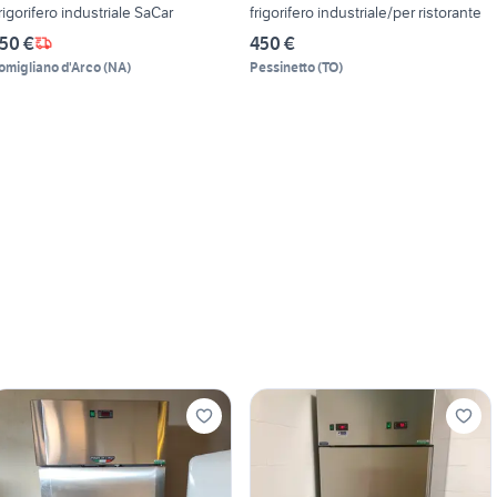
rigorifero industriale SaCar
frigorifero industriale/per ristorante
50 €
450 €
omigliano d'Arco
(
NA
)
Pessinetto
(
TO
)