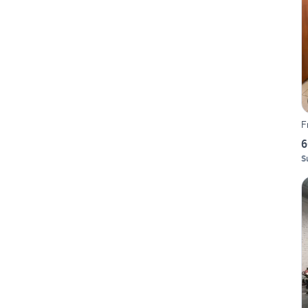
F
6
S