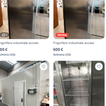
5
Vetrina
rigorifero industriale acciaio
Frigorifero industriale acciaio
00 €
600 €
ulmona
(
AQ
)
Sulmona
(
AQ
)