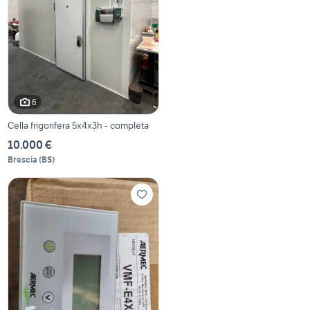
6
Cella frigorifera 5x4x3h - completa
10.000 €
Brescia
(
BS
)