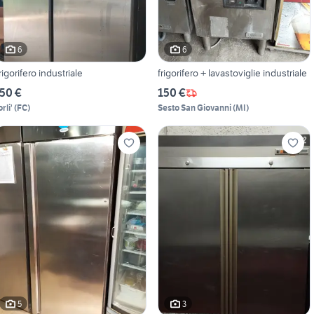
6
6
rigorifero industriale
frigorifero + lavastoviglie industriale
50 €
150 €
rli'
(
FC
)
Sesto San Giovanni
(
MI
)
5
3