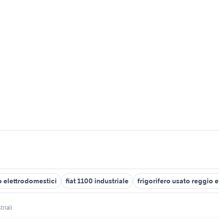
o elettrodomestici
fiat 1100 industriale
frigorifero usato reggio e
triali