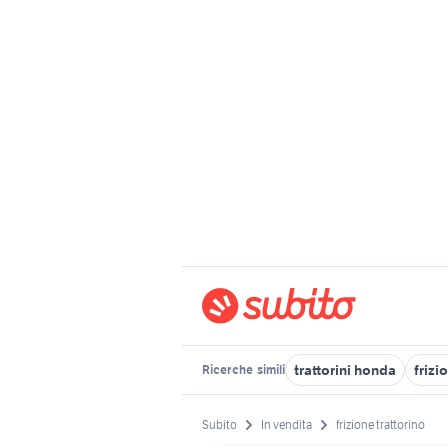
trattorini honda
frizi
Ricerche
simili
Subito
In vendita
frizione trattorino