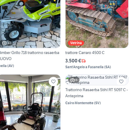
10
Vetrina
limber Grillo 7.18 trattorino rasaerba
trattore Carraro 4500 C
UOVO
3.500 €
vella
(
AV
)
Sant'Angelo a Fasanella
(
SA
)
6
Trattorino Rasaerba Stihl RT 5097 C -
Anteprima
Cairo Montenotte
(
SV
)