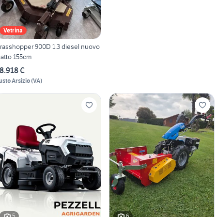
Vetrina
rasshopper 900D 1.3 diesel nuovo
iatto 155cm
8.918 €
usto Arsizio
(
VA
)
5
6