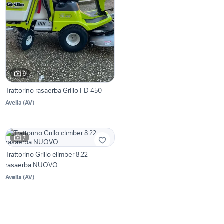
9
Trattorino rasaerba Grillo FD 450
Avella
(
AV
)
7
Trattorino Grillo climber 8.22
rasaerba NUOVO
Avella
(
AV
)