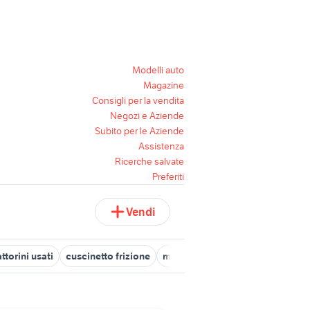
Modelli auto
Magazine
Consigli per la vendita
Negozi e Aziende
Subito per le Aziende
Assistenza
Ricerche salvate
Preferiti
Vendi
attorini usati
cuscinetto frizione
motore trattorino
frizione rott