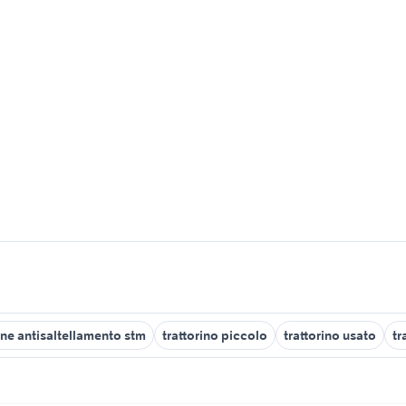
one antisaltellamento stm
trattorino piccolo
trattorino usato
tr