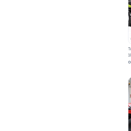
T
1
O