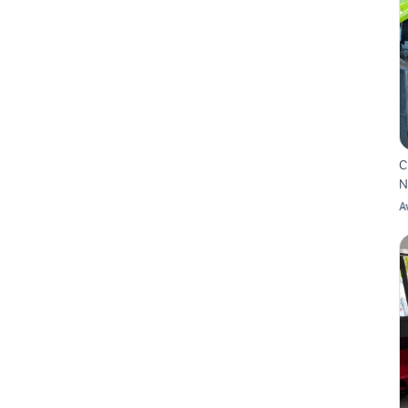
C
N
A