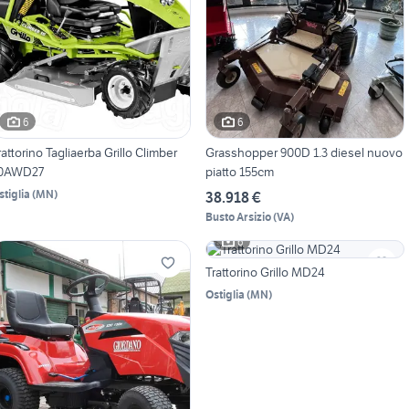
6
6
rattorino Tagliaerba Grillo Climber
Grasshopper 900D 1.3 diesel nuovo
0AWD27
piatto 155cm
stiglia
(
MN
)
38.918 €
Busto Arsizio
(
VA
)
6
Trattorino Grillo MD24
Ostiglia
(
MN
)