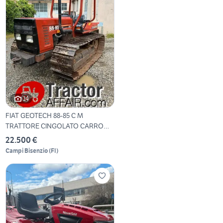
14
FIAT GEOTECH 88-85 C M
TRATTORE CINGOLATO CARRO
MO
22.500 €
Campi Bisenzio
(
FI
)