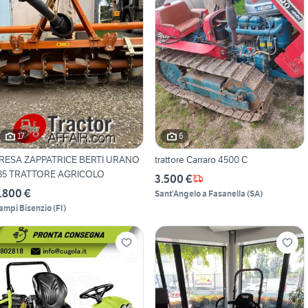
17
6
RESA ZAPPATRICE BERTI URANO
trattore Carraro 4500 C
85 TRATTORE AGRICOLO
3.500 €
.800 €
Sant'Angelo a Fasanella
(
SA
)
ampi Bisenzio
(
FI
)