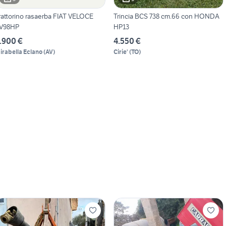
rattorino rasaerba FIAT VELOCE
Trincia BCS 738 cm.66 con HONDA
V98HP
HP13
.900 €
4.550 €
irabella Eclano
(
AV
)
Cirie'
(
TO
)