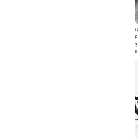
G
p
3
B