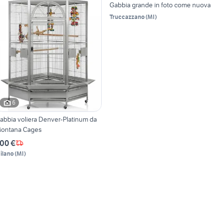
Gabbia grande in foto come nuova
Truccazzano
(
MI
)
6
abbia voliera Denver-Platinum da
ontana Cages
00 €
ilano
(
MI
)