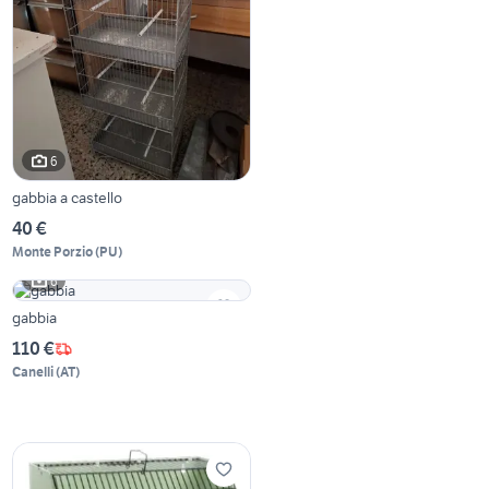
6
gabbia a castello
40 €
Monte Porzio
(
PU
)
6
gabbia
110 €
Canelli
(
AT
)