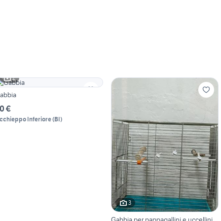
2
abbia
0 €
cchieppo Inferiore
(
BI
)
3
Gabbia per pappagallini e uccellini