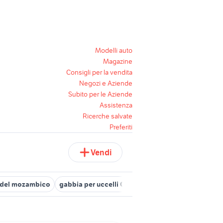
Modelli auto
Magazine
Consigli per la vendita
Negozi e Aziende
Subito per le Aziende
Assistenza
Ricerche salvate
Preferiti
Vendi
 del mozambico
gabbia per uccelli Campania
gabbie canarini 