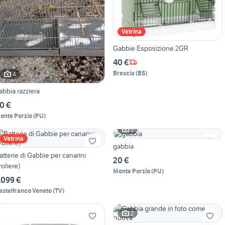
Vetrina
Gabbie Esposizione 2GR
40 €
Brescia
(
BS
)
4
abbia razziera
0 €
onte Porzio
(
PU
)
5
Vetrina
gabbia
atterie di Gabbie per canarini
20 €
voliere)
Monte Porzio
(
PU
)
.099 €
astelfranco Veneto
(
TV
)
2