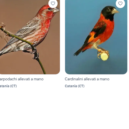
arpodachi allevati a mano
Cardinalini allevati a mano
atania
(
CT
)
Catania
(
CT
)