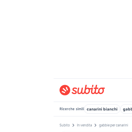
canarini bianchi
gabb
Ricerche
simili
Subito
In vendita
gabbie per canarini