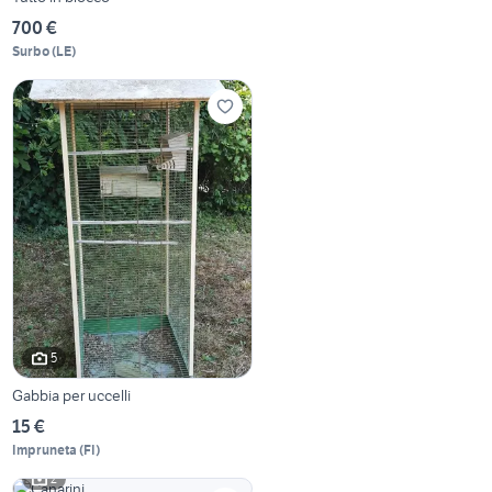
700 €
Surbo
(
LE
)
5
Gabbia per uccelli
15 €
Impruneta
(
FI
)
2