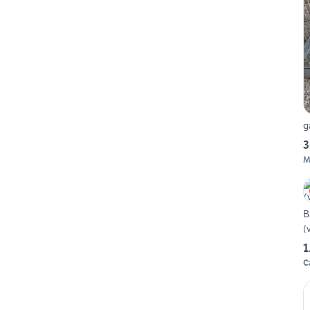
g
3
M
B
(
1
C