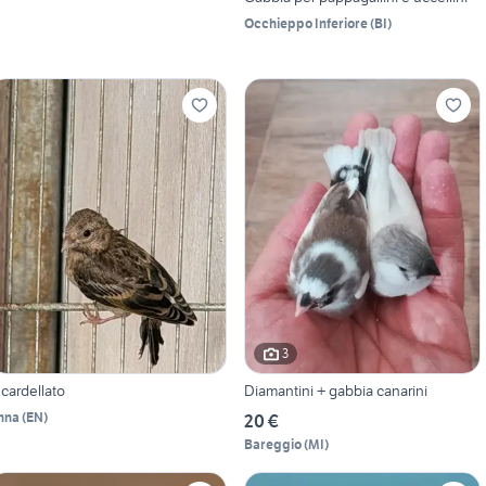
Occhieppo Inferiore
(
BI
)
3
ncardellato
Diamantini + gabbia canarini
nna
(
EN
)
20 €
Bareggio
(
MI
)