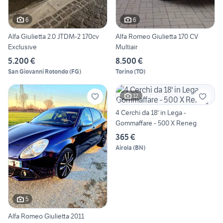
6
6
Alfa Giulietta 2.0 JTDM-2 170cv
Alfa Romeo Giulietta 170 CV
Exclusive
Multiair
5.200 €
8.500 €
San Giovanni Rotondo
(
FG
)
Torino
(
TO
)
12
4 Cerchi da 18' in Lega -
Gommaffare - 500 X Reneg
365 €
Airola
(
BN
)
5
Alfa Romeo Giulietta 2011