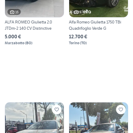
16
9
ALFA ROMEO Giulietta 2.0
Alfa Romeo Giulietta 1750 TBi
JTDm-2 140 CV Distinctive
Quadrifoglio Verde G
5.000 €
12.700 €
Marzabotto
(
BO
)
Torino
(
TO
)