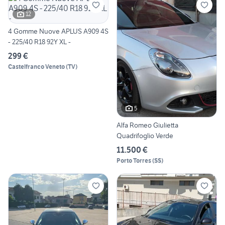
12
4 Gomme Nuove APLUS A909 4S
- 225/40 R18 92Y XL -
299 €
Castelfranco Veneto
(
TV
)
5
Alfa Romeo Giulietta
Quadrifoglio Verde
11.500 €
Porto Torres
(
SS
)