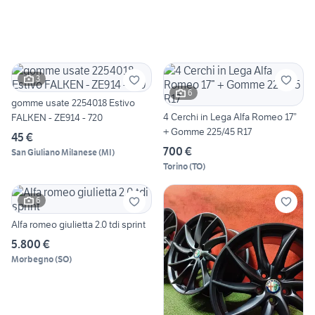
3
6
gomme usate 2254018 Estivo
4 Cerchi in Lega Alfa Romeo 17”
FALKEN - ZE914 - 720
+ Gomme 225/45 R17
45 €
700 €
San Giuliano Milanese
(
MI
)
Torino
(
TO
)
6
Alfa romeo giulietta 2.0 tdi sprint
5.800 €
Morbegno
(
SO
)