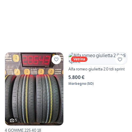
Vetrina
Alfa romeo giulietta 2.0 tdi sprint
5.800 €
Morbegno
(
SO
)
5
4 GOMME 225 40 18