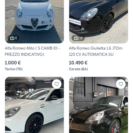
6
19
Alfa Romeo Mito ( S CAMB IO -
Alfa Romeo Giulietta 1.6 JTDm
PREZZO INDICATIVO)
120 CV AUTOMATICA SU
1.000 €
10.490 €
Torino
(
TO
)
Corato
(
BA
)