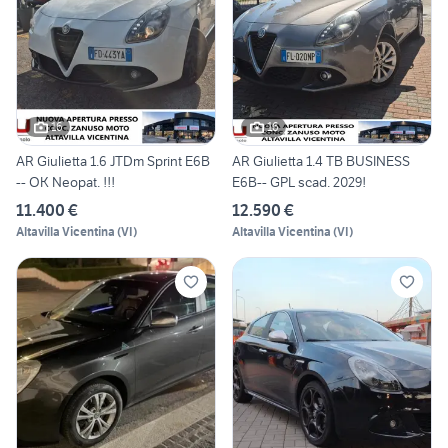
16
16
AR Giulietta 1.6 JTDm Sprint E6B
AR Giulietta 1.4 TB BUSINESS
-- OK Neopat. !!!
E6B-- GPL scad. 2029!
11.400 €
12.590 €
Altavilla Vicentina
(
VI
)
Altavilla Vicentina
(
VI
)