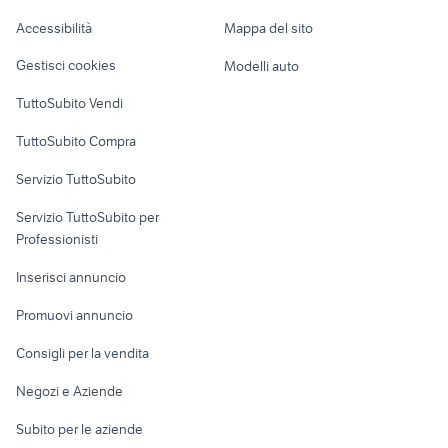
Caravan e Camper
Accessibilità
Mappa del sito
Loft, mansarde e
Veicoli commerciali
altro
Gestisci cookies
Modelli auto
Case vacanza
TuttoSubito Vendi
Uffici e Locali
TuttoSubito Compra
commerciali
Servizio TuttoSubito
elettronica
per la casa e la
sports e hobby
Servizio TuttoSubito per
persona
Informatica
Animali
Professionisti
Arredamento e
Console e
Accessori per
Casalinghi
Inserisci annuncio
Videogiochi
animali
Elettrodomestici
Promuovi annuncio
Audio/Video
Musica e Film
Giardino e Fai da te
Consigli per la vendita
Fotografia
Libri e Riviste
Abbigliamento e
Negozi e Aziende
Telefonia
Strumenti Musicali
Accessori
Subito per le aziende
Sports
Tutto per i bambini