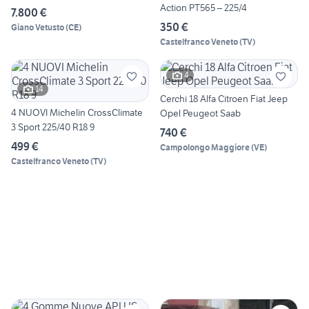
Action PT565 – 225/4
7.800 €
350 €
Giano Vetusto
(
CE
)
Castelfranco Veneto
(
TV
)
4
14
Cerchi 18 Alfa Citroen Fiat Jeep
4 NUOVI Michelin CrossClimate
Opel Peugeot Saab
3 Sport 225/40 R18 9
740 €
499 €
Campolongo Maggiore
(
VE
)
Castelfranco Veneto
(
TV
)