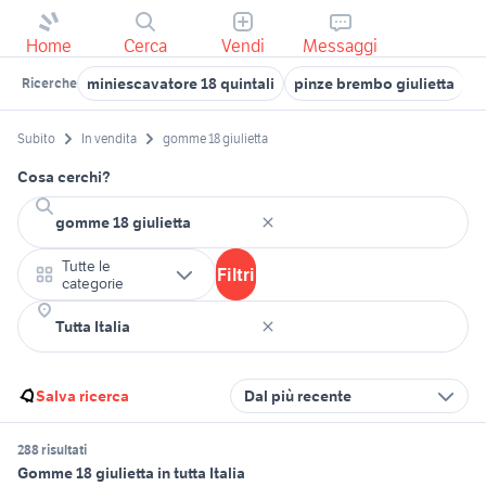
Home
Cerca
Vendi
Messaggi
miniescavatore 18 quintali
pinze brembo giulietta
s
Ricerche
Subito
In vendita
gomme 18 giulietta
Cosa cerchi?
Tutte le
Filtri
categorie
Salva ricerca
Dal più recente
288 risultati
Gomme 18 giulietta in tutta Italia