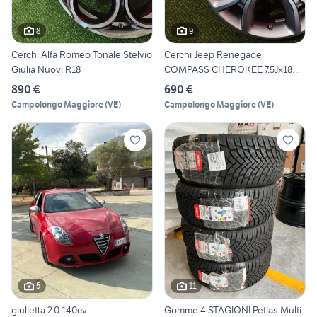
8
9
Cerchi Alfa Romeo Tonale Stelvio
Cerchi Jeep Renegade
Giulia Nuovi R18
COMPASS CHEROKEE 7.5Jx18
ET37
890 €
690 €
Campolongo Maggiore
(
VE
)
Campolongo Maggiore
(
VE
)
5
11
giulietta 2.0 140cv
Gomme 4 STAGIONI Petlas Multi