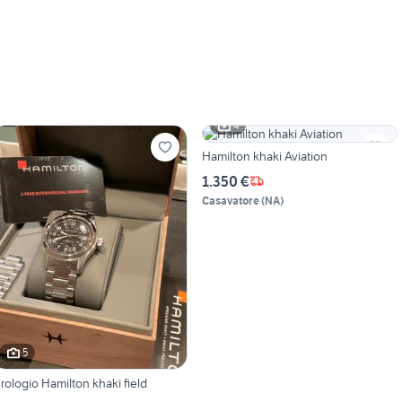
4
Hamilton khaki Aviation
1.350 €
Casavatore
(
NA
)
5
rologio Hamilton khaki field