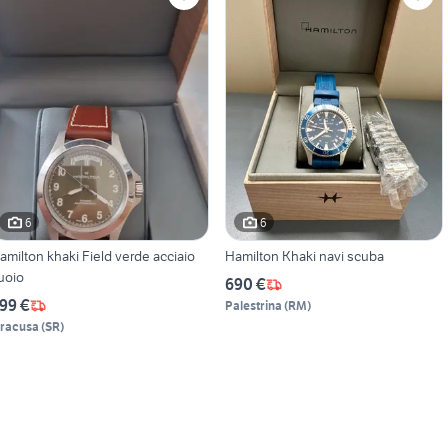
6
6
amilton khaki Field verde acciaio
Hamilton Khaki navi scuba
uoio
690 €
99 €
Palestrina
(
RM
)
iracusa
(
SR
)