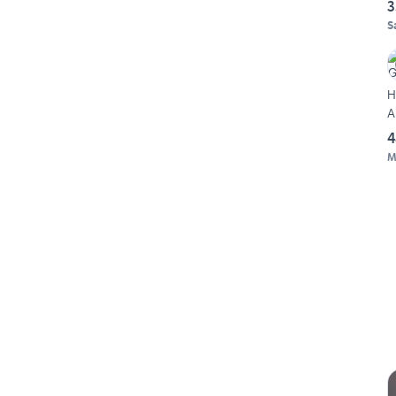
3
S
H
A
4
M