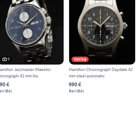
9
Vetrina
amilton Jazzmaster Maestro
Hamilton Chronograph Daydate 42
ronograph 41 mm blu
mm steel automatic
90 €
990 €
ari
(
BA
)
Bari
(
BA
)