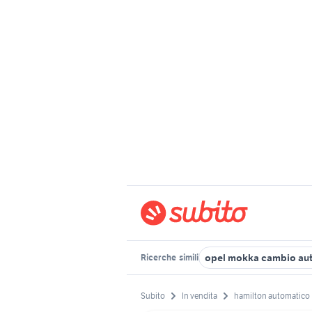
opel mokka cambio au
Ricerche
simili
Subito
In vendita
hamilton automatico