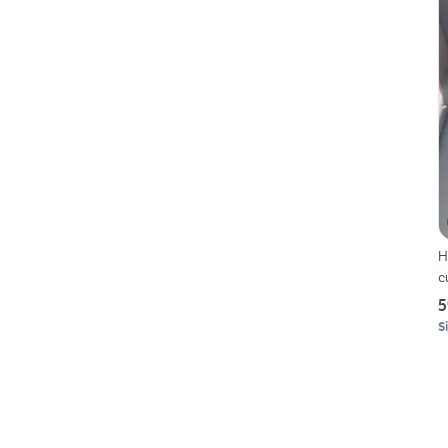
H
c
5
S