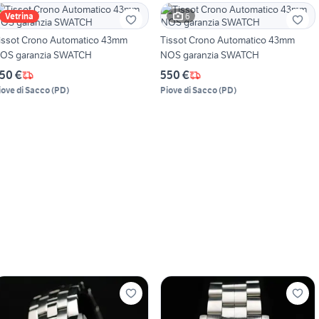
6
Vetrina
issot Crono Automatico 43mm
Tissot Crono Automatico 43mm
NOS garanzia SWATCH
NOS garanzia SWATCH
50 €
550 €
iove di Sacco
(
PD
)
Piove di Sacco
(
PD
)