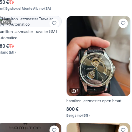
50 €
ant'Egidio del Monte Albino
(
SA
)
6
amilton Jazzmaster Traveler GMT -
utomatico
80 €
ilano
(
MI
)
6
hamilton jazzmaster open heart
800 €
Bergamo
(
BG
)