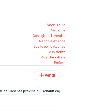
Modelli auto
Magazine
Consigli per la vendita
Negozi e Aziende
Subito per le Aziende
Assistenza
Ricerche salvate
Preferiti
Vendi
tico Cosenza provincia
renault captur cambio automatico
hami