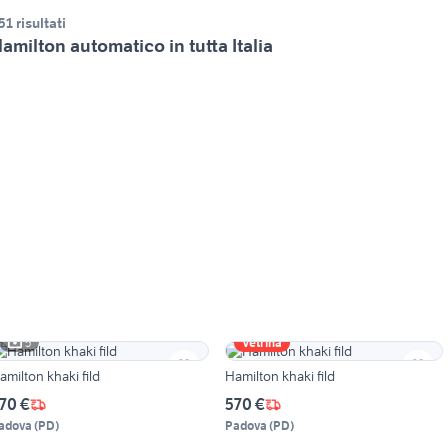
51 risultati
amilton automatico in tutta Italia
5
Vetrina
amilton khaki fild
Hamilton khaki fild
70 €
570 €
adova
(
PD
)
Padova
(
PD
)