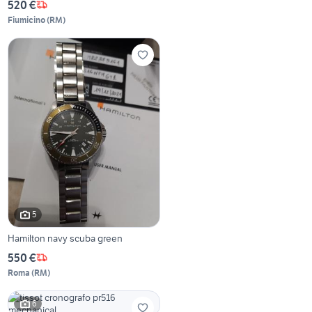
520 €
Fiumicino
(
RM
)
5
Hamilton navy scuba green
550 €
Roma
(
RM
)
6