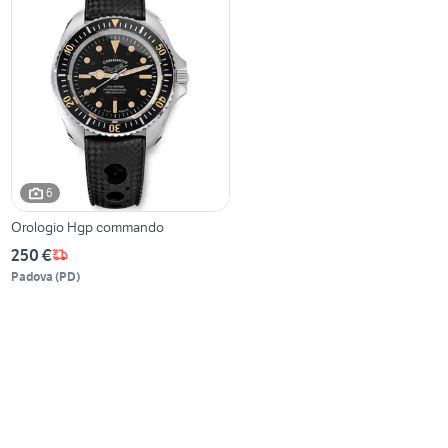
6
Orologio Hgp commando
250 €
Padova
(
PD
)