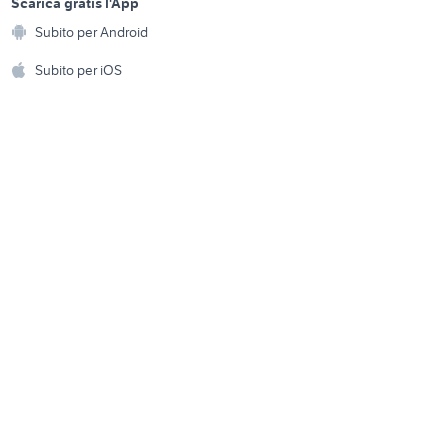
a
Scarica gratis l'App
Animali
seconda mano Petralia
ovincia
Subito per Android
ento e
Soprana
Accessori per animali
hi
Subito per iOS
camper usati latina
Musica e Film
omestici
Libri e Riviste
e Fai da te
Strumenti Musicali
amento e
ri
Sports
 i bambini
Biciclette
Collezionismo