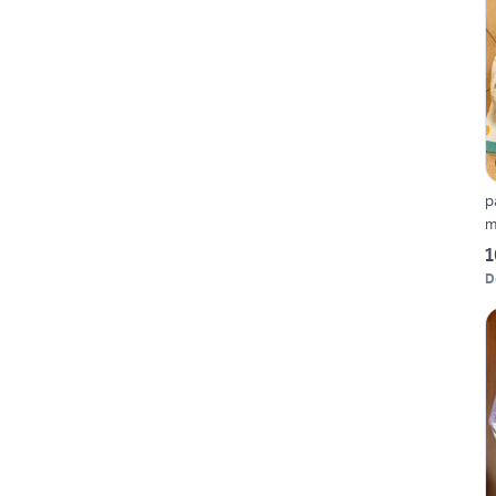
p
m
1
D