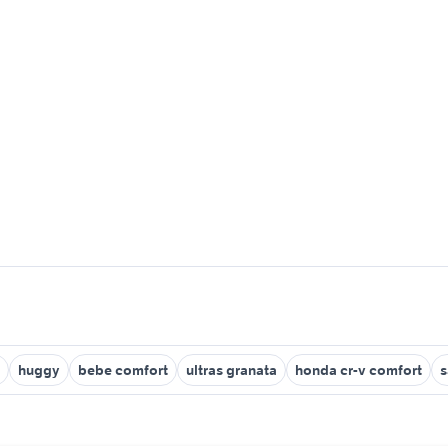
huggy
bebe comfort
ultras granata
honda cr-v comfort
s