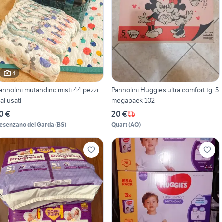
4
annolini mutandino misti 44 pezzi
Pannolini Huggies ultra comfort tg. 5
ai usati
megapack 102
0 €
20 €
esenzano del Garda
(
BS
)
Quart
(
AO
)