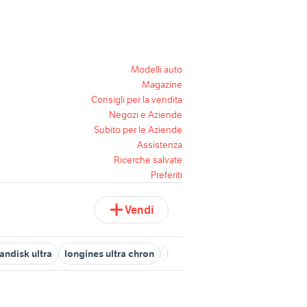
Modelli auto
Magazine
Consigli per la vendita
Negozi e Aziende
Subito per le Aziende
Assistenza
Ricerche salvate
Preferiti
Vendi
andisk ultra
longines ultra chron
huggy wuggy peluche
lettor