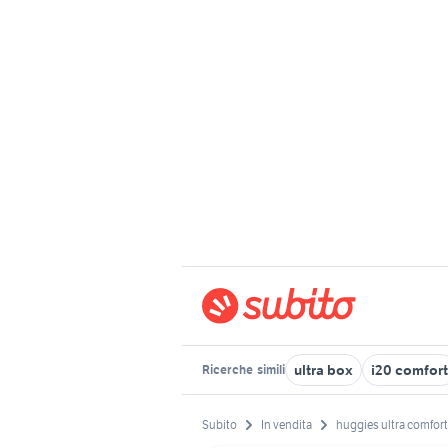
ultra box
i20 comfort
Ricerche
simili
Subito
In vendita
huggies ultra comfort