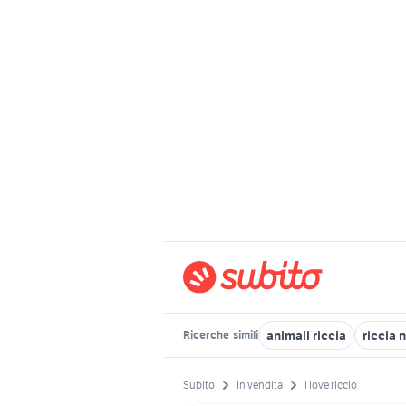
animali riccia
riccia 
Ricerche
simili
Subito
In vendita
i love riccio