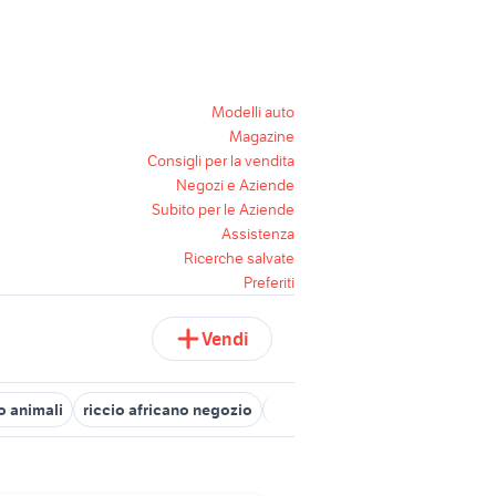
Modelli auto
Magazine
Consigli per la vendita
Negozi e Aziende
Subito per le Aziende
Assistenza
Ricerche salvate
Preferiti
Vendi
o animali
riccio africano negozio
auto Riccia
love is
crazy l