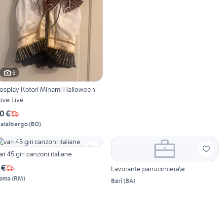
6
osplay Kotori Minami Halloween
ove Live
0 €
alalbergo
(
BO
)
ari 45 giri canzoni italiane
 €
Lavorante parrucchiera\e
oma
(
RM
)
Bari
(
BA
)