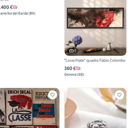
.400 €
anerba del Garda
(
BS
)
6
"Love/Hate" quadro Fabio Colombo
360 €
Genova
(
GE
)