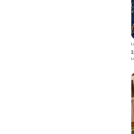
L
1
L