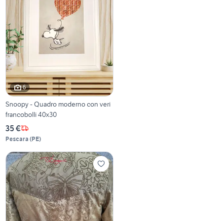
6
Snoopy - Quadro moderno con veri
francobolli 40x30
35 €
Pescara
(
PE
)