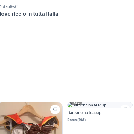
9 risultati
 love riccio in tutta Italia
2
Barboncina teacup
Roma
(
RM
)