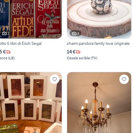
2
4
otto 6 libri di Erich Segal
charm pandora family love originale
5 €
14 €
ecce
(
LE
)
Casale sul Sile
(
TV
)