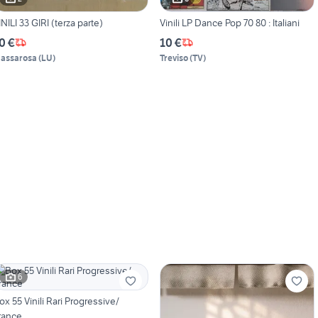
INILI 33 GIRI (terza parte)
Vinili LP Dance Pop 70 80 : Italiani
0 €
10 €
assarosa
(
LU
)
Treviso
(
TV
)
6
ox 55 Vinili Rari Progressive/
rance