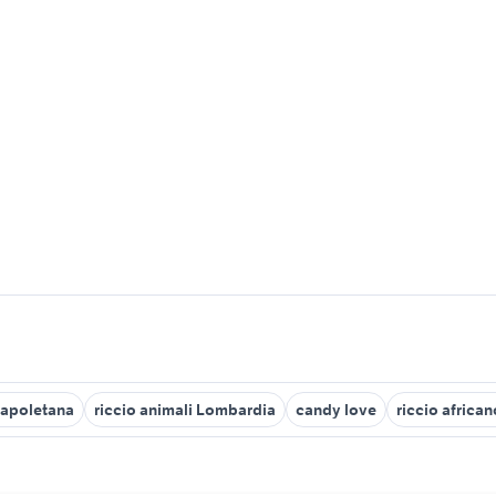
napoletana
riccio animali Lombardia
candy love
riccio african