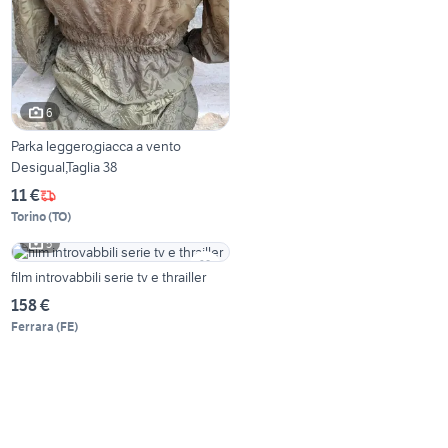
6
Parka leggero,giacca a vento
Desigual,Taglia 38
11 €
Torino
(
TO
)
5
film introvabbili serie tv e thrailler
158 €
Ferrara
(
FE
)