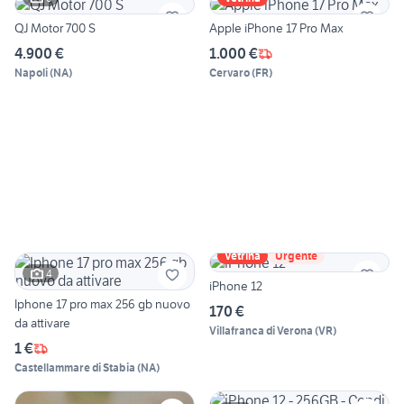
QJ Motor 700 S
Apple iPhone 17 Pro Max
4.900 €
1.000 €
Napoli
(
NA
)
Cervaro
(
FR
)
Vetrina
Urgente
4
iPhone 12
Iphone 17 pro max 256 gb nuovo
170 €
da attivare
Villafranca di Verona
(
VR
)
1 €
Castellammare di Stabia
(
NA
)