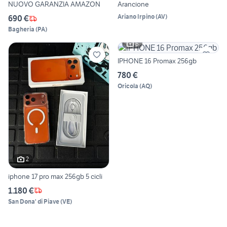
NUOVO GARANZIA AMAZON
Arancione
Ariano Irpino
(
AV
)
690 €
Bagheria
(
PA
)
6
IPHONE 16 Promax 256gb
780 €
Oricola
(
AQ
)
2
iphone 17 pro max 256gb 5 cicli
1.180 €
San Dona' di Piave
(
VE
)