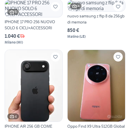
4
6
nuovo samsung z flip 8 da 256gb
IPHONE 17 PRO 256 NUOVO
di memoria
SOLO 6 CICLI+ACCESSORI
850 €
1.040 €
Matino
(
LE
)
Milano
(
MI
)
4
IPHONE AIR 256 GB COME
Oppo Find X9 Ultra 512GB Global