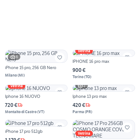
Vetrina
6
IPHONE 16 pro max
iPhone 15 pro, 256 GB Nero
900 €
Milano
(
MI
)
Torino
(
TO
)
2
Vetrina
Iphone 16 NUOVO
Iphone 13 pro max
720 €
420 €
Montalto di Castro
(
VT
)
Parma
(
PR
)
iPhone 17 pro 512gb
Vetrina
1.179 €