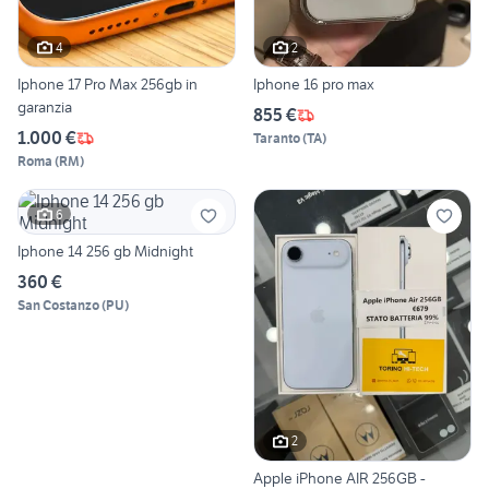
4
2
Iphone 17 Pro Max 256gb in
Iphone 16 pro max
garanzia
855 €
1.000 €
Taranto
(
TA
)
Roma
(
RM
)
6
Iphone 14 256 gb Midnight
360 €
San Costanzo
(
PU
)
2
Apple iPhone AIR 256GB -