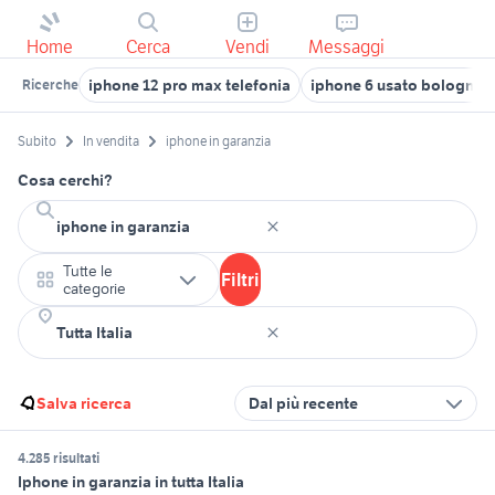
Home
Cerca
Vendi
Messaggi
iphone 12 pro max telefonia
iphone 6 usato bologna
Ricerche
Subito
In vendita
iphone in garanzia
Cosa cerchi?
Tutte le
Filtri
categorie
Salva ricerca
Dal più recente
4.285 risultati
Iphone in garanzia in tutta Italia