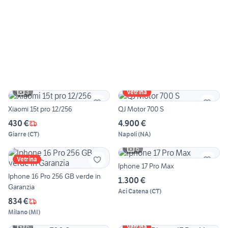
3
Vetrina
Xiaomi 15t pro 12/256
QJ Motor 700 S
430 €
4.900 €
Giarre
(
CT
)
Napoli
(
NA
)
6
Vetrina
Iphone 17 Pro Max
Iphone 16 Pro 256 GB verde in
1.300 €
Garanzia
Aci Catena
(
CT
)
834 €
Milano
(
MI
)
6
Vetrina