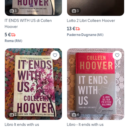
3
3
IT ENDS WITH US di Collen
Lotto 2 Libri Colleen Hoover
Hoover
13 €
5 €
Paderno Dugnano
(
MI
)
Roma
(
RM
)
2
4
Libro It ends with us
Libro - It ends with us