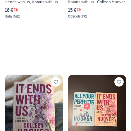
it ends with us, it starts with us
It starts with us - Colleen Hoover
18 €
15 €
Itala
(
ME
)
Otricoli
(
TR
)