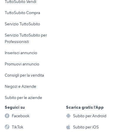
TuttoSubito Vendi
Uffici e Locali
TuttoSubito Compra
commerciali
Servizio TuttoSubito
elettronica
per la casa e la
sports e hobby
Servizio TuttoSubito per
persona
Informatica
Animali
Professionisti
Arredamento e
Console e
Accessori per
Casalinghi
Inserisci annuncio
Videogiochi
animali
Elettrodomestici
Promuovi annuncio
Audio/Video
Musica e Film
Giardino e Fai da te
Consigli per la vendita
Fotografia
Libri e Riviste
Abbigliamento e
Negozi e Aziende
Telefonia
Strumenti Musicali
Accessori
Subito per le aziende
Sports
Tutto per i bambini
Seguici su
Scarica gratis l'App
Biciclette
Facebook
Subito per Android
Collezionismo
TikTok
Subito per iOS