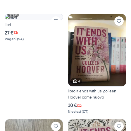
5
libri
27 €
Pagani
(
SA
)
4
libro it ends with us ,colleen
Hoover come nuovo
10 €
Nicolosi
(
CT
)