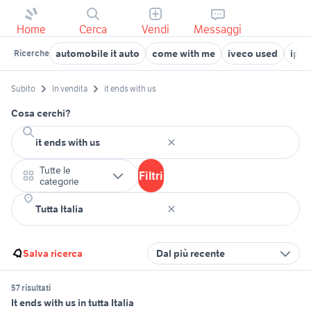
Home
Cerca
Vendi
Messaggi
automobile it auto
come with me
iveco used
ipad
Ricerche
Subito
In vendita
it ends with us
Cosa cerchi?
Tutte le
Filtri
categorie
Salva ricerca
Dal più recente
57 risultati
It ends with us in tutta Italia