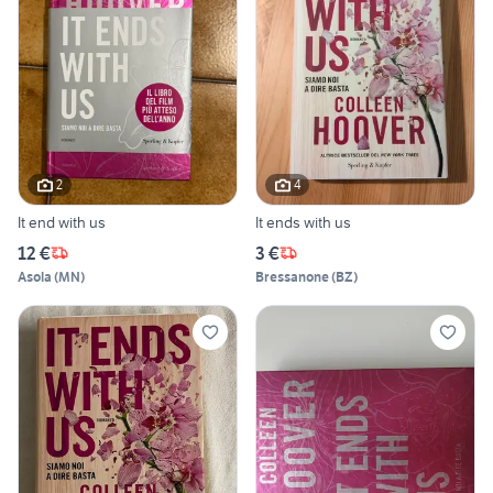
2
4
It end with us
It ends with us
12 €
3 €
Asola
(
MN
)
Bressanone
(
BZ
)