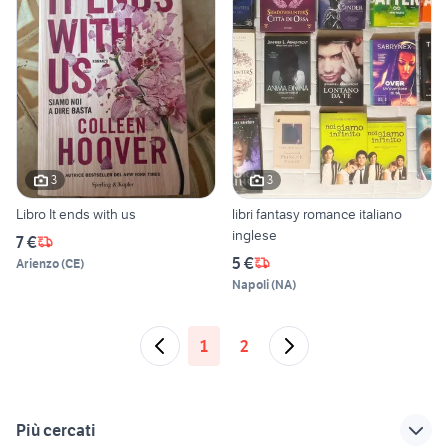
3
3
Libro It ends with us
libri fantasy romance italiano
inglese
7 €
5 €
Arienzo
(
CE
)
Napoli
(
NA
)
1
2
Più cercati