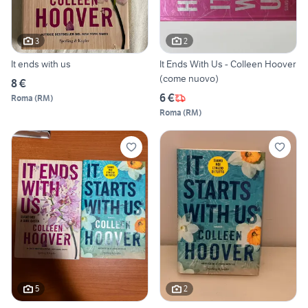
3
2
It ends with us
It Ends With Us - Colleen Hoover
(come nuovo)
8 €
6 €
Roma
(
RM
)
Roma
(
RM
)
5
2