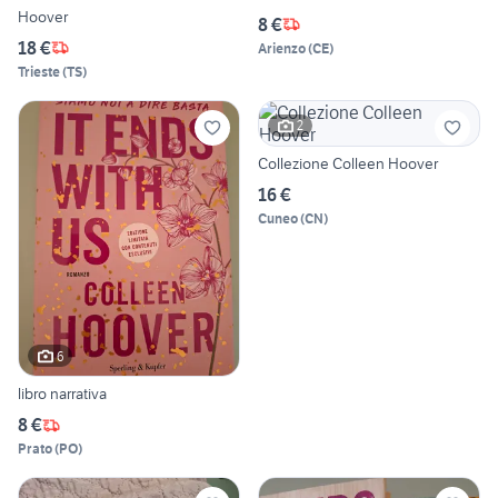
Hoover
8 €
18 €
Arienzo
(
CE
)
Trieste
(
TS
)
2
Collezione Colleen Hoover
16 €
Cuneo
(
CN
)
6
libro narrativa
8 €
Prato
(
PO
)