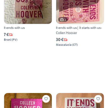
3
It ends with us
It ends with us| It starts with us-
Collen Hoover
7 €
30 €
Broni
(
PV
)
Mascalucia
(
CT
)