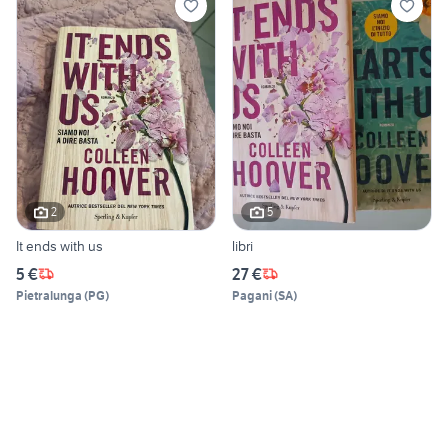
2
5
It ends with us
libri
5 €
27 €
Pietralunga
(
PG
)
Pagani
(
SA
)