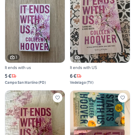
3
4
It ends with us
It ends with US
5 €
6 €
Campo San Martino
(
PD
)
Vedelago
(
TV
)