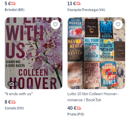
5 €
13 €
Brindisi
(
BR
)
Cocquio-Trevisago
(
VA
)
3
"It ends with us"
Lotto 10 libri Colleen Hoover -
romance / BookTok
8 €
40 €
Canale
(
CN
)
Prato
(
PO
)