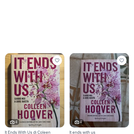
4
4
It Ends With Us di Coleen
It ends with us