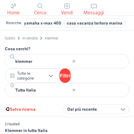
Home
Cerca
Vendi
Messaggi
yamaha x-max 400
casa vacanza tortora marina
ba
Ricerche
Subito
In vendita
klemmer
Cosa cerchi?
Tutte le
Filtri
categorie
Salva ricerca
Dal più recente
2 risultati
Klemmer in tutta Italia