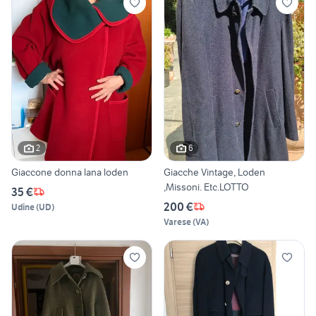
2
6
Giaccone donna lana loden
Giacche Vintage, Loden
,Missoni. Etc.LOTTO
35 €
200 €
Udine
(
UD
)
Varese
(
VA
)