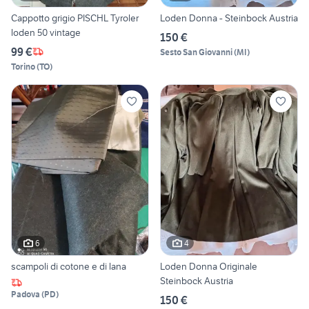
Cappotto grigio PISCHL Tyroler
Loden Donna - Steinbock Austria
loden 50 vintage
150 €
99 €
Sesto San Giovanni
(
MI
)
Torino
(
TO
)
6
4
scampoli di cotone e di lana
Loden Donna Originale
Steinbock Austria
Padova
(
PD
)
150 €