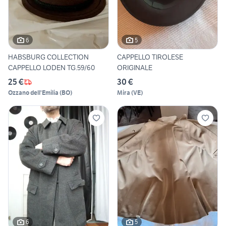
6
5
HABSBURG COLLECTION
CAPPELLO TIROLESE
CAPPELLO LODEN TG.59/60
ORIGINALE
25 €
30 €
Ozzano dell'Emilia
(
BO
)
Mira
(
VE
)
6
5