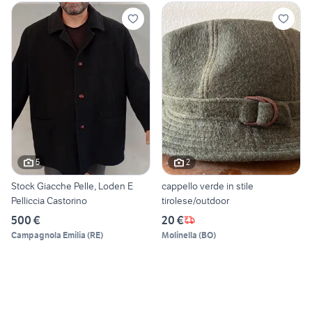
5
2
Stock Giacche Pelle, Loden E
cappello verde in stile
Pelliccia Castorino
tirolese/outdoor
500 €
20 €
Campagnola Emilia
(
RE
)
Molinella
(
BO
)