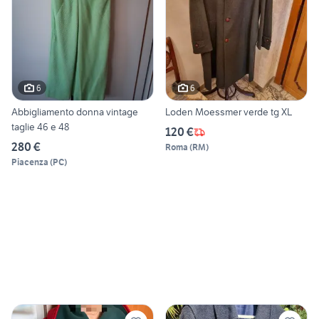
6
6
Abbigliamento donna vintage
Loden Moessmer verde tg XL
taglie 46 e 48
120 €
280 €
Roma
(
RM
)
Piacenza
(
PC
)