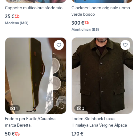
Cappotto multicolore sfoderato
Glockner Loden originale uomo
verde bosco
25 €
300 €
Modena
(
MO
)
Montichiari
(
BS
)
4
2
Fodero per Fucile/Carabina
Loden Steinbock Luxus
marca Beretta.
Himalaya Lana Vergine.Alpaca
50 €
170 €