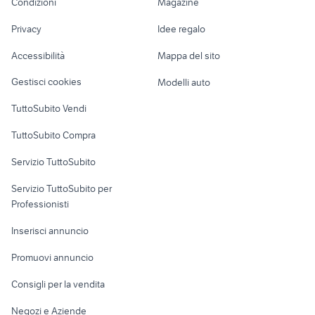
Condizioni
Magazine
Terreni e rustici
Attrezzature di
mercedes clk 320 cdi
pgo quad
Nautica
lavoro
biciclette Costigliole Saluzzo
universal audio
Privacy
Idee regalo
Garage e box
Caravan e Camper
Accessibilità
Mappa del sito
Loft, mansarde e
Veicoli commerciali
altro
Gestisci cookies
Modelli auto
Case vacanza
TuttoSubito Vendi
Uffici e Locali
TuttoSubito Compra
commerciali
Servizio TuttoSubito
elettronica
per la casa e la
sports e hobby
Servizio TuttoSubito per
persona
Informatica
Animali
Professionisti
Arredamento e
Console e
Accessori per
Casalinghi
Inserisci annuncio
Videogiochi
animali
Elettrodomestici
Promuovi annuncio
Audio/Video
Musica e Film
Giardino e Fai da te
Consigli per la vendita
Fotografia
Libri e Riviste
Abbigliamento e
Negozi e Aziende