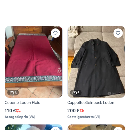
6
6
Coperte Loden Plaid
Cappotto Steinbock Loden
110 €
200 €
Arsago Seprio
(
VA
)
Castelgomberto
(
VI
)