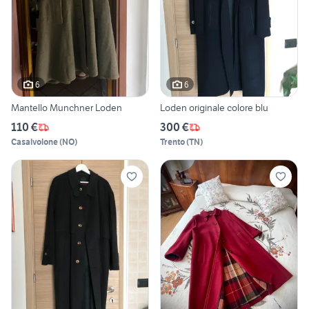
6
6
Mantello Munchner Loden
Loden originale colore blu
110 €
300 €
Casalvolone
(
NO
)
Trento
(
TN
)