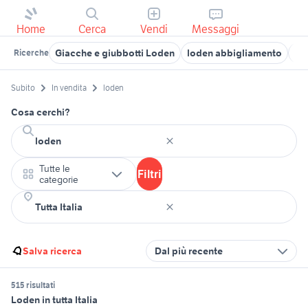
Home
Cerca
Vendi
Messaggi
Giacche e giubbotti Loden
loden abbigliamento
lo
Ricerche
Subito
In vendita
loden
Cosa cerchi?
Tutte le
Filtri
categorie
Salva ricerca
Dal più recente
515 risultati
Loden in tutta Italia