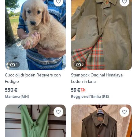
4
6
Cuccioli di loden Retrivers con
Steinbock Original Himalaya
Pedigre
Loden in lana
550 €
59 €
Mantova
(
MN
)
Reggio nell'Emilia
(
RE
)