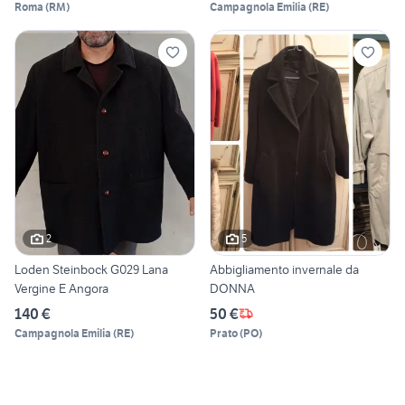
Roma
(
RM
)
Campagnola Emilia
(
RE
)
2
5
Loden Steinbock G029 Lana
Abbigliamento invernale da
Vergine E Angora
DONNA
140 €
50 €
Campagnola Emilia
(
RE
)
Prato
(
PO
)