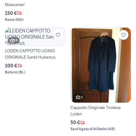
Moessmer
150 €
Roma
(
RM
)
6
LODEN CAPPOTTO UOMO
ORIGINALE Sankt Hubertus
100 €
Belluno
(
BL
)
5
Cappotto Originale Tirolese
Loden
50 €
Sant'Agata di Militello
(
ME
)