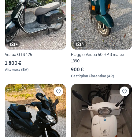
4
6
Vespa GTS 125
Piaggio Vespa 50 HP 3 marce
1990
1.800 €
900 €
Altamura
(
BA
)
Castiglion Fiorentino
(
AR
)