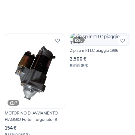
6
Zip sp mk1 LC piaggio 1996
2.500 €
Rimini
(
RN
)
7
MOTORINO D' AVVIAMENTO
PIAGGIO Porter Furgonato (9
154 €
Gazzuolo
(
MN
)