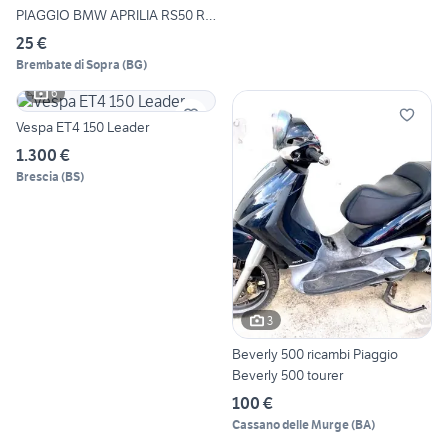
PIAGGIO BMW APRILIA RS50 RS
50
25 €
Brembate di Sopra
(
BG
)
6
Vespa ET4 150 Leader
1.300 €
Brescia
(
BS
)
3
Beverly 500 ricambi Piaggio
Beverly 500 tourer
100 €
Cassano delle Murge
(
BA
)