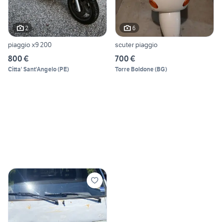
2
6
piaggio x9 200
scuter piaggio
800 €
700 €
Citta' Sant'Angelo
(
PE
)
Torre Boldone
(
BG
)