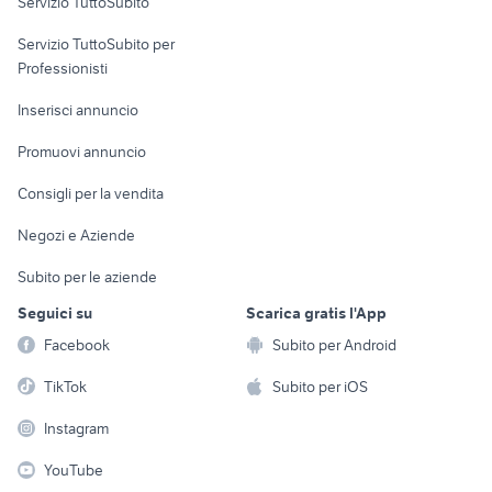
Servizio TuttoSubito
elettronica
per la casa e la
sports e hobby
Servizio TuttoSubito per
persona
Informatica
Animali
Professionisti
Arredamento e
Console e
Accessori per
Casalinghi
Inserisci annuncio
Videogiochi
animali
Elettrodomestici
Promuovi annuncio
Audio/Video
Musica e Film
Giardino e Fai da te
Consigli per la vendita
Fotografia
Libri e Riviste
Abbigliamento e
Negozi e Aziende
Telefonia
Strumenti Musicali
Accessori
Subito per le aziende
Sports
Tutto per i bambini
Seguici su
Scarica gratis l'App
Biciclette
Facebook
Subito per Android
Collezionismo
TikTok
Subito per iOS
Instagram
YouTube