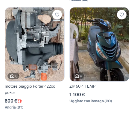
6
4
motore piaggio Porter 422cc
ZIP 50 4 TEMPI
poker
1.100 €
800 €
Uggiate con Ronago
(
CO
)
Andria
(
BT
)