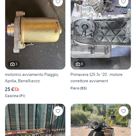
3
8
motorino avviamento Piaggio,
Primavera 125 3v '20 : motore
Aprilia, Benelli.eccc
correttore avviament
Flero
(
BS
)
25 €
Cascina
(
PI
)