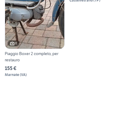
Castelvetrano
(
TP
)
6
Piaggio Boxer 2 completo, per
restauro
155 €
Marnate
(
VA
)