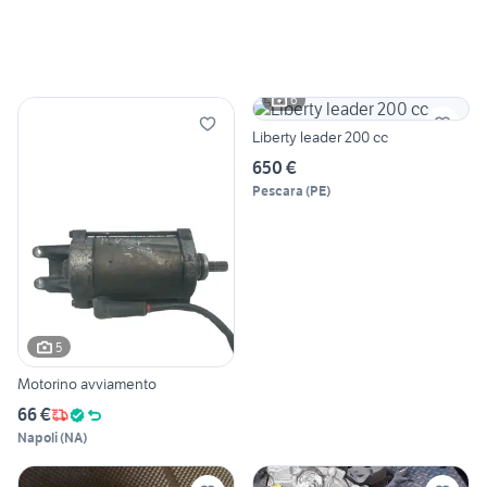
6
Liberty leader 200 cc
650 €
Pescara
(
PE
)
5
Motorino avviamento
66 €
Napoli
(
NA
)