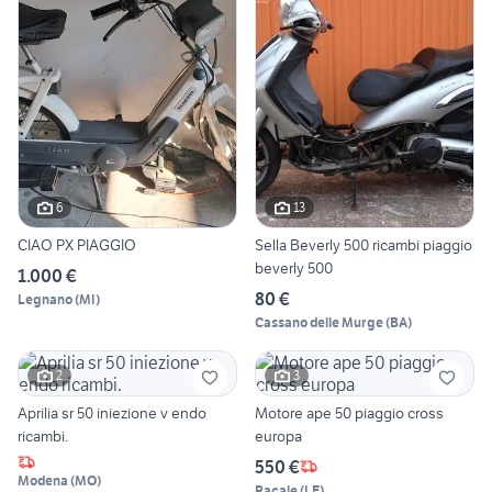
6
13
CIAO PX PIAGGIO
Sella Beverly 500 ricambi piaggio
beverly 500
1.000 €
80 €
Legnano
(
MI
)
Cassano delle Murge
(
BA
)
2
3
Aprilia sr 50 iniezione v endo
Motore ape 50 piaggio cross
ricambi.
europa
550 €
Modena
(
MO
)
Racale
(
LE
)