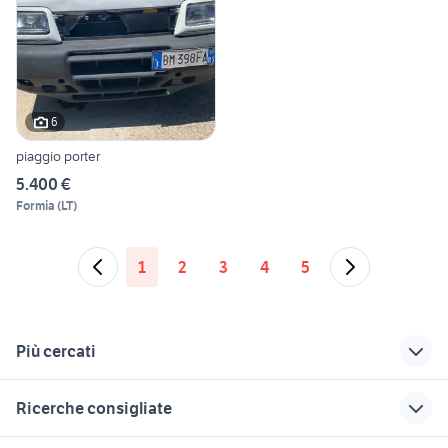
6
piaggio porter
5.400 €
Formia
(
LT
)
1
2
3
4
5
Più cercati
Correlati
Richerche simili
Suggerimenti
Ricerche consigliate
motorino
revisione motorino
motorini
avviamento scooter
avviamento
offerte lavoro badante Vicenza