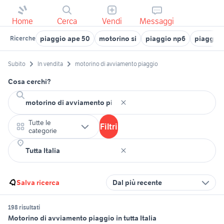
Home
Cerca
Vendi
Messaggi
piaggio ape 50
motorino si
piaggio np6
piaggio l
Ricerche
Subito
In vendita
motorino di avviamento piaggio
Cosa cerchi?
Tutte le
Filtri
categorie
Salva ricerca
Dal più recente
198 risultati
Motorino di avviamento piaggio in tutta Italia