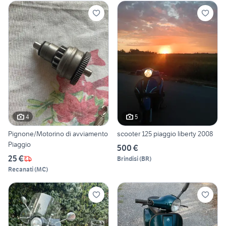
4
5
Pignone/Motorino di avviamento
scooter 125 piaggio liberty 2008
Piaggio
500 €
25 €
Brindisi
(
BR
)
Recanati
(
MC
)