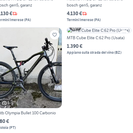
osch gen5, garanz
bosch gen5, garanz
.130 €
4.130 €
ermini Imerese
(
PA
)
Termini Imerese
(
PA
)
6
MTB Cube Elite C:62 Pro (Usata)
1.390 €
Appiano sulla strada del vino
(
BZ
)
6
tb Olympia Bullet 100 Carbonio
80 €
istoia
(
PT
)