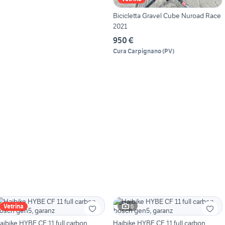
Bicicletta Gravel Cube Nuroad Race
2021
950 €
Cura Carpignano
(
PV
)
6
Vetrina
aibike HYBE CF 11 full carbon,
Haibike HYBE CF 11 full carbon,