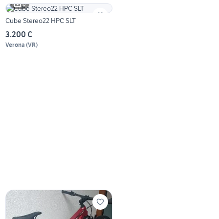
6
Cube Stereo22 HPC SLT
3.200 €
Verona
(
VR
)