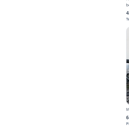
b
4
T
M
6
P