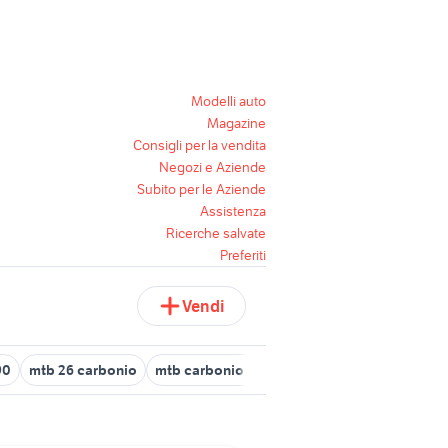
Modelli auto
Magazine
Consigli per la vendita
Negozi e Aziende
Subito per le Aziende
Assistenza
Ricerche salvate
Preferiti
Vendi
90
mtb 26 carbonio
mtb carbonio xl
mtb cube Veneto
mtb c