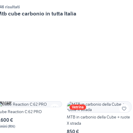
46 risultati
tb cube carbonio in tutta Italia
8
Vetrina
Cube Reaction C:62 PRO
MTB in carbonio della Cube + ruote
.600 €
X strada
imini
(
RN
)
850 €