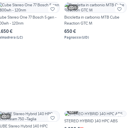
6
ube Stereo One 77 Bosch 5 gen -
Bicicletta in carbonio MTB Cube
00wh - 120nm
Reaction GTC M
.650 €
650 €
almadrera
(
LC
)
Pagnacco
(
UD
)
6
6
STEREO HYBRID 140 HPC ABS
UBE Stereo Hybrid 140 HPC