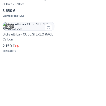
800wh - 120nm
3.650 €
Valmadrera
(
LC
)
6
Bici elettrica – CUBE STEREO RACE
Carbon
2.150 €
Olbia
(
OT
)