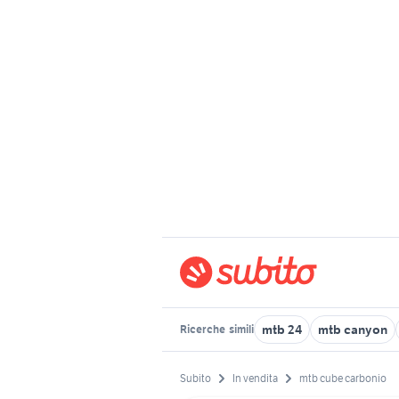
mtb 24
mtb canyon
Ricerche
simili
Subito
In vendita
mtb cube carbonio