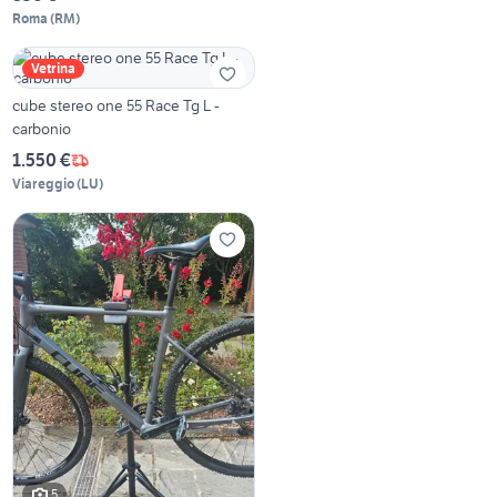
Roma
(
RM
)
Vetrina
cube stereo one 55 Race Tg L -
carbonio
1.550 €
Viareggio
(
LU
)
5