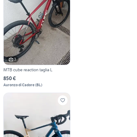
3
MTB cube reaction taglia L
850 €
Auronzo di Cadore
(
BL
)