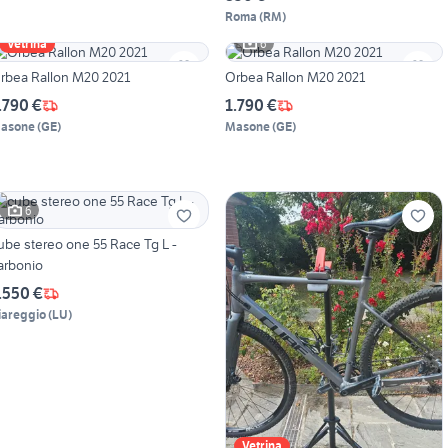
Roma
(
RM
)
6
Vetrina
rbea Rallon M20 2021
Orbea Rallon M20 2021
.790 €
1.790 €
asone
(
GE
)
Masone
(
GE
)
6
ube stereo one 55 Race Tg L -
arbonio
.550 €
iareggio
(
LU
)
Vetrina