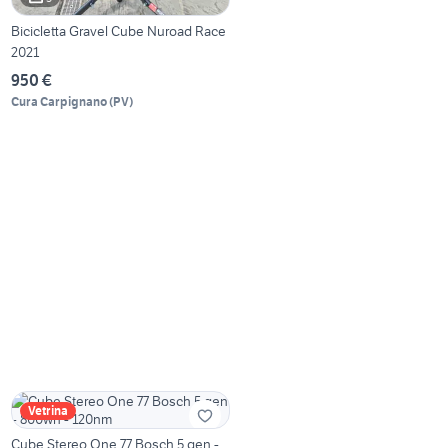
Bicicletta Gravel Cube Nuroad Race
2021
950 €
Cura Carpignano
(
PV
)
Vetrina
Cube Stereo One 77 Bosch 5 gen -