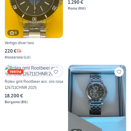
1.290 €
Roma
(
RM
)
6
Vertigo diver two
220 €
Massarosa
(
LU
)
Vetrina
Rolex gmt Rootbeer acc. oro rosa
126711CHNR 2025
18.200 €
Bergamo
(
BG
)