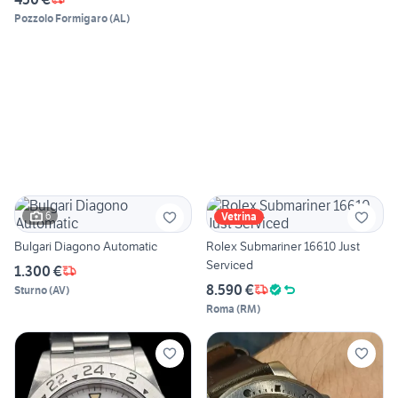
Pozzolo Formigaro
(
AL
)
6
Vetrina
Bulgari Diagono Automatic
Rolex Submariner 16610 Just
Serviced
1.300 €
8.590 €
Sturno
(
AV
)
Roma
(
RM
)