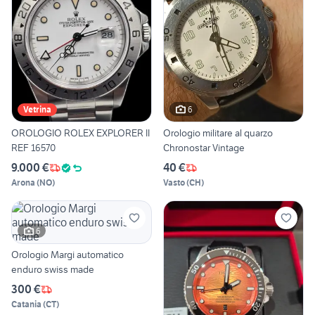
6
Vetrina
OROLOGIO ROLEX EXPLORER II
Orologio militare al quarzo
REF 16570
Chronostar Vintage
9.000 €
40 €
Arona
(
NO
)
Vasto
(
CH
)
6
Orologio Margi automatico
enduro swiss made
300 €
Catania
(
CT
)