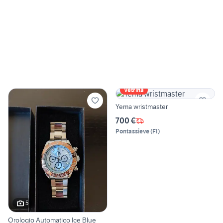
Vetrina
Yema wristmaster
700 €
Pontassieve
(
FI
)
5
Orologio Automatico Ice Blue