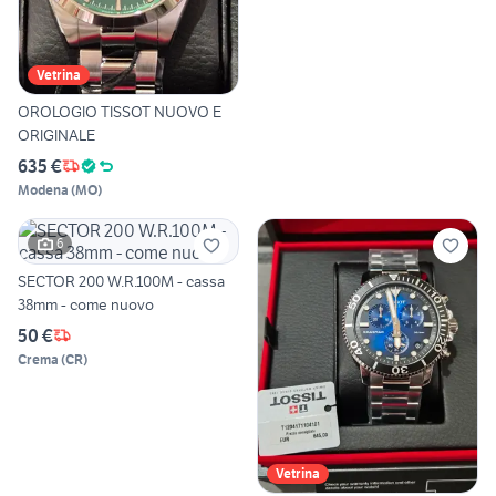
Vetrina
OROLOGIO TISSOT NUOVO E
ORIGINALE
635 €
Modena
(
MO
)
6
SECTOR 200 W.R.100M - cassa
38mm - come nuovo
50 €
Crema
(
CR
)
Vetrina