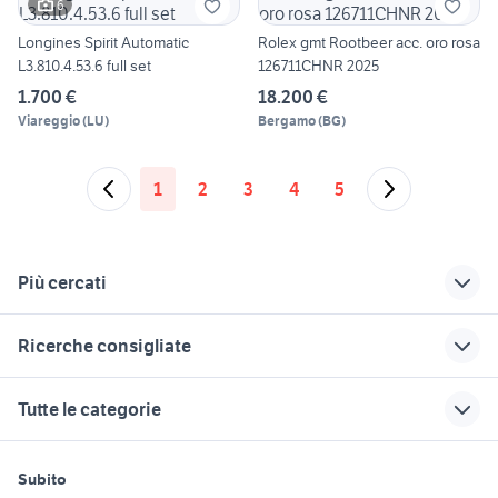
6
Longines Spirit Automatic
Rolex gmt Rootbeer acc. oro rosa
L3.810.4.53.6 full set
126711CHNR 2025
1.700 €
18.200 €
Viareggio
(
LU
)
Bergamo
(
BG
)
1
2
3
4
5
Più cercati
Correlati
Richerche simili
Suggerimenti
Ricerche consigliate
coperchio orologio
orologi rado
annunci genova
ktm 690 usato
appartamenti senigallia
tachimetro orologio
orologio navale
toyota corolla
Tutte le categorie
orologi subacquei
case in vendita marina di ragusa
orologi moderni
golf 6
stanze in affitto
torino
delbana orologi
orologio orient
auto honda hr v
trattori usati siena
motori
immobili
lavoro e servizi
auto Puglia
orologio Liguria
orologi famosi
Subito
rimorchio agricolo ribaltabile
bonetti usato 4x4 lombardia
Auto
Appartamenti
Offerte di lavoro