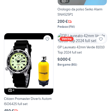
3
Orologio da polso Seiko Alarm
SNA525P1
200 €
Pedaso
(
FM
)
Vetrina
GP Laureato 42mm Verde 81010
Top 2024 full set
9.000 €
Bergamo
(
BG
)
4
Citizen Promaster Diver’s Autom
ISO6425 full set
450 €