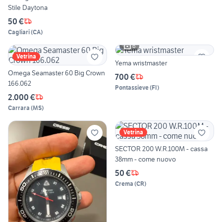
Stile Daytona
50 €
Cagliari
(
CA
)
6
Vetrina
Yema wristmaster
Omega Seamaster 60 Big Crown
700 €
166.062
Pontassieve
(
FI
)
2.000 €
Carrara
(
MS
)
Vetrina
SECTOR 200 W.R.100M - cassa
38mm - come nuovo
50 €
Crema
(
CR
)