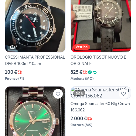
6
Vetrina
CRESSI MANTA PROFESSIONAL
OROLOGIO TISSOT NUOVO E
DIVER 100mt/10atm
ORIGINALE
100 €
825 €
Firenze
(
FI
)
Modena
(
MO
)
6
Omega Seamaster 60 Big Crown
166.062
2.000 €
Carrara
(
MS
)