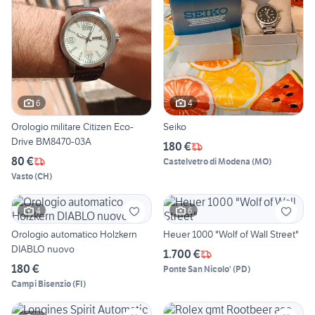
6
4
Orologio militare Citizen Eco-
Seiko
Drive BM8470-03A
180 €
80 €
Castelvetro di Modena
(
MO
)
Vasto
(
CH
)
4
6
Orologio automatico Holzkern
Heuer 1000 "Wolf of Wall Street"
DIABLO nuovo
1.700 €
180 €
Ponte San Nicolo'
(
PD
)
Campi Bisenzio
(
FI
)