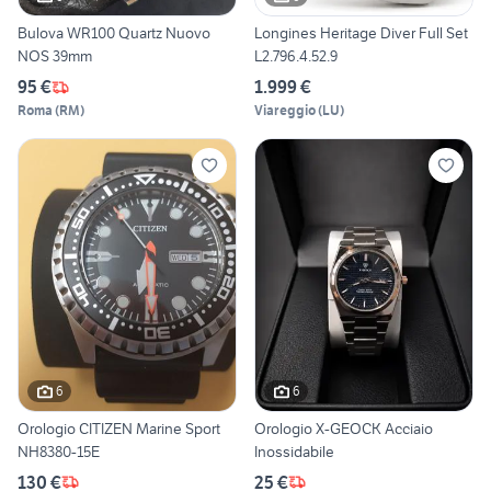
Bulova WR100 Quartz Nuovo
Longines Heritage Diver Full Set
NOS 39mm
L2.796.4.52.9
95 €
1.999 €
Roma
(
RM
)
Viareggio
(
LU
)
6
6
Orologio CITIZEN Marine Sport
Orologio X-GEOCK Acciaio
NH8380-15E
Inossidabile
130 €
25 €