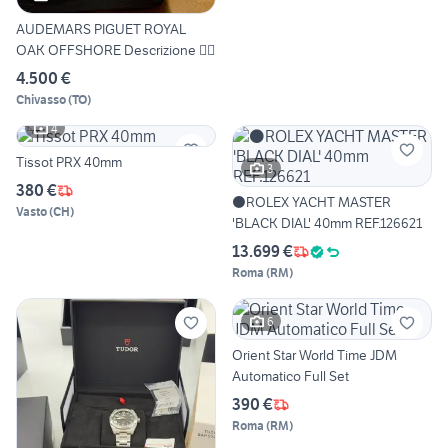
AUDEMARS PIGUET ROYAL
OAK OFFSHORE Descrizione 👇🏻
4.500 €
Chivasso
(
TO
)
4
Tissot PRX 40mm
3
380 €
⚫️ROLEX YACHT MASTER
Vasto
(
CH
)
'BLACK DIAL' 40mm REF.126621
13.699 €
Roma
(
RM
)
6
Orient Star World Time JDM
Automatico Full Set
390 €
Roma
(
RM
)