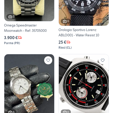
5
6
Omega Speedmaster
Orologio Sportivo Lorenz
Moonwatch - Ref: 35705000
ABLO001 - Water Resist 10
3.900 €
25 €
Parma
(
PR
)
Riesi
(
CL
)
6
6