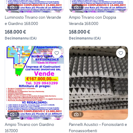
2
2
Luminosto Trivano con Verande
Ampio Trivano con Doppia
e Giardino 168.000
Veranda 168.000
168.000 €
168.000 €
Decimomannu
(
CA
)
Decimomannu
(
CA
)
2
3
Ampio Trivano con Giardino
Pannelli Acustici – Fonoisolanti e
167.000
Fonoassorbenti