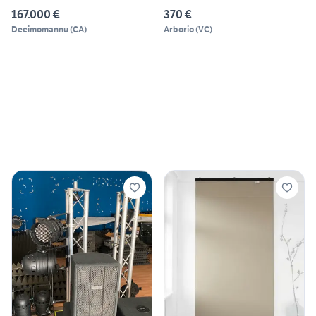
167.000 €
370 €
Decimomannu
(
CA
)
Arborio
(
VC
)