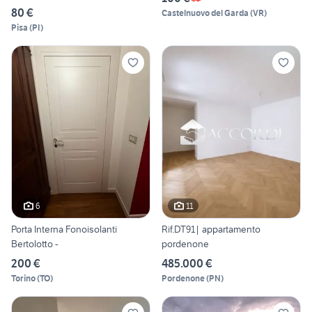
80 €
Castelnuovo del Garda
(
VR
)
Pisa
(
PI
)
6
11
Porta Interna Fonoisolanti
Rif.DT91| appartamento
Bertolotto -
pordenone
200 €
485.000 €
Torino
(
TO
)
Pordenone
(
PN
)