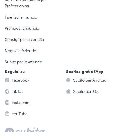
Informatica
Animali
Professionisti
Arredamento e
Console e
Accessori per
Casalinghi
Inserisci annuncio
Videogiochi
animali
Elettrodomestici
Promuovi annuncio
Audio/Video
Musica e Film
Giardino e Fai da te
Consigli per la vendita
Fotografia
Libri e Riviste
Abbigliamento e
Negozi e Aziende
Telefonia
Strumenti Musicali
Accessori
Subito per le aziende
Sports
Tutto per i bambini
Seguici su
Scarica gratis l'App
Biciclette
Facebook
Subito per Android
Collezionismo
TikTok
Subito per iOS
Instagram
YouTube