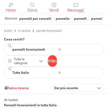
Home
Cerca
Vendi
Messaggi
pannelli per cancelli
pannello
pannelli
pannelli d
Ricerche
Subito
In vendita
pannelli fonoisolanti
Cosa cerchi?
Tutte le
Filtri
categorie
Salva ricerca
Dal più recente
29 risultati
Pannelli fonoisolanti in tutta Italia