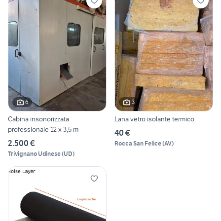
6
3
Cabina insonorizzata
Lana vetro isolante termico
professionale 12 x 3,5 m
40 €
2.500 €
Rocca San Felice
(
AV
)
Trivignano Udinese
(
UD
)