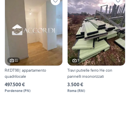
11
5
Rif.DT98| appartamento
Travi putrelle ferro He con
quadrilocale
pannelli insonorizzati
497.500 €
3.500 €
Pordenone
(
PN
)
Roma
(
RM
)