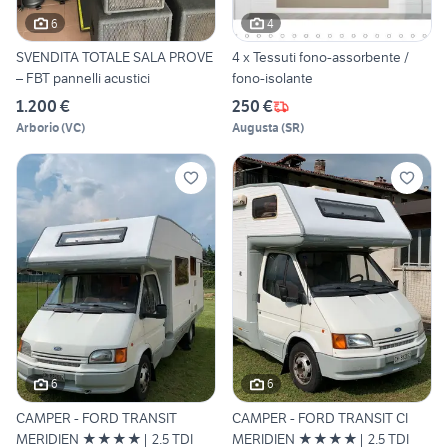
6
4
SVENDITA TOTALE SALA PROVE
4 x Tessuti fono-assorbente /
– FBT pannelli acustici
fono-isolante
1.200 €
250 €
Arborio
(
VC
)
Augusta
(
SR
)
6
6
CAMPER - FORD TRANSIT
CAMPER - FORD TRANSIT CI
MERIDIEN ★★★★| 2.5 TDI
MERIDIEN ★★★★| 2.5 TDI