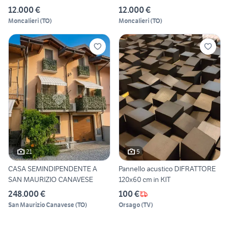
12.000 €
12.000 €
Moncalieri
(
TO
)
Moncalieri
(
TO
)
21
5
CASA SEMINDIPENDENTE A
Pannello acustico DIFRATTORE
SAN MAURIZIO CANAVESE
120x60 cm in KIT
248.000 €
100 €
San Maurizio Canavese
(
TO
)
Orsago
(
TV
)