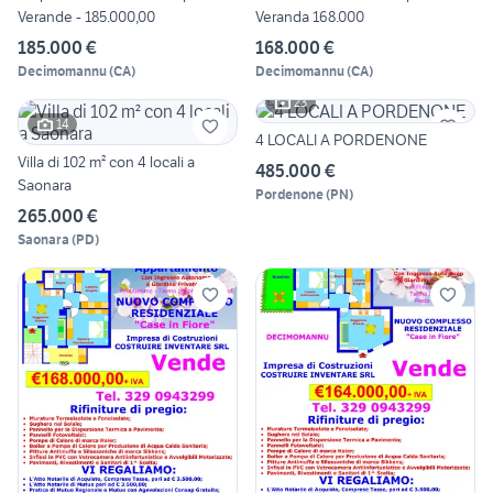
Verande - 185.000,00
Veranda 168.000
185.000 €
168.000 €
Decimomannu
(
CA
)
Decimomannu
(
CA
)
23
14
4 LOCALI A PORDENONE
Villa di 102 m² con 4 locali a
485.000 €
Saonara
Pordenone
(
PN
)
265.000 €
Saonara
(
PD
)