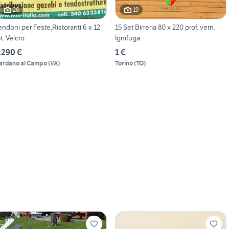
26
19
endoni per Feste,Ristoranti 6 x 12
15 Set Birreria 80 x 220 prof. vern.
t. Velcro
Ignifuga.
.290 €
1 €
ardano al Campo
(
VA
)
Torino
(
TO
)