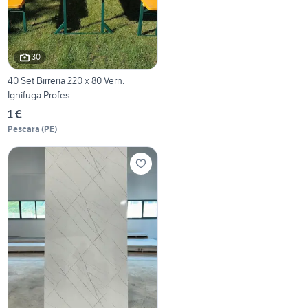
30
40 Set Birreria 220 x 80 Vern.
Ignifuga Profes.
1 €
Pescara
(
PE
)