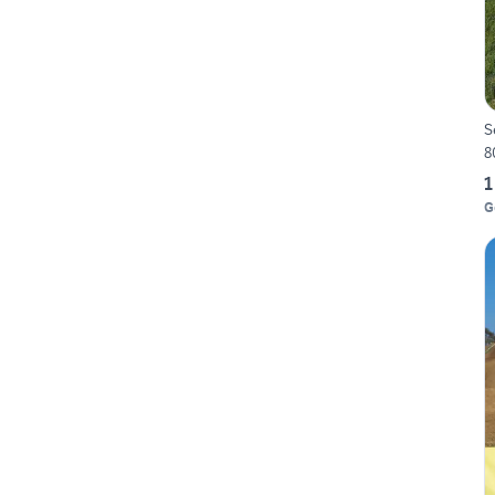
S
8
1
G