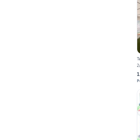
T
2
1
P