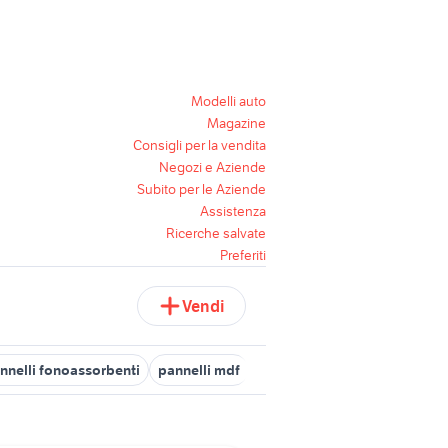
Modelli auto
Magazine
Consigli per la vendita
Negozi e Aziende
Subito per le Aziende
Assistenza
Ricerche salvate
Preferiti
Vendi
nnelli fonoassorbenti
pannelli mdf
pannelli divisori
tende ign