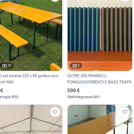
30
6
0 set birreria 220 x 80 profes.vern.
OLTRE 200 PANNELLI
gnif. MM
FONOASSORBENTI E BASS TRAPS
 €
500 €
erugia
(
PG
)
Abbiategrasso
(
MI
)