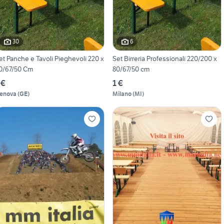
30
6
et Panche e Tavoli Pieghevoli 220 x
Set Birreria Professionali 220/200 x
0/67/50 Cm
80/67/50 cm
 €
1 €
enova
(
GE
)
Milano
(
MI
)