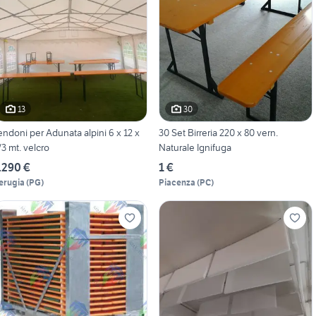
13
30
endoni per Adunata alpini 6 x 12 x
30 Set Birreria 220 x 80 vern.
/3 mt. velcro
Naturale Ignifuga
.290 €
1 €
erugia
(
PG
)
Piacenza
(
PC
)