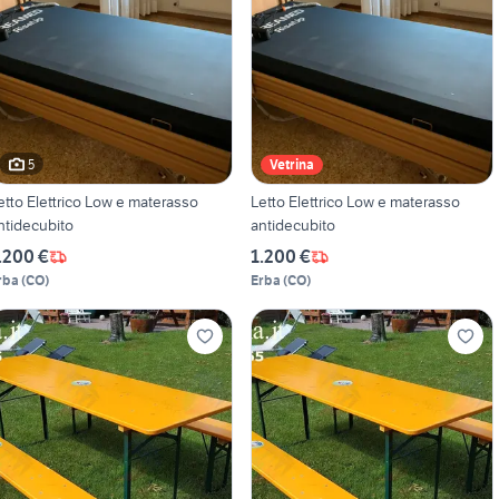
5
Vetrina
etto Elettrico Low e materasso
Letto Elettrico Low e materasso
ntidecubito
antidecubito
.200 €
1.200 €
rba
(
CO
)
Erba
(
CO
)