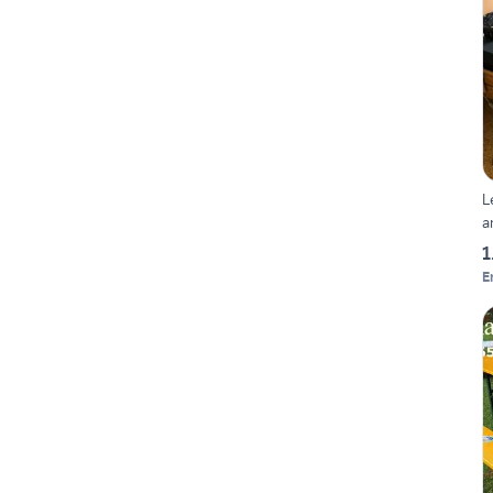
L
a
1
E