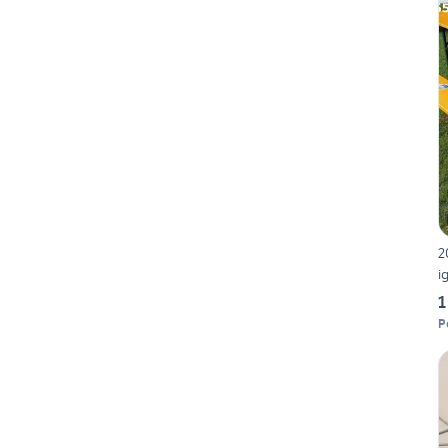
2
i
1
P