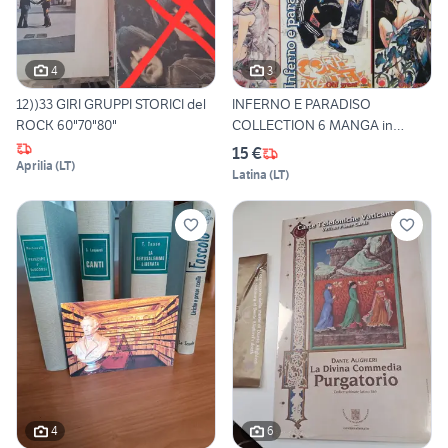
4
3
12))33 GIRI GRUPPI STORICI del
INFERNO E PARADISO
ROCK 60"70"80"
COLLECTION 6 MANGA in
Blocco
15 €
Aprilia
(
LT
)
Latina
(
LT
)
4
6