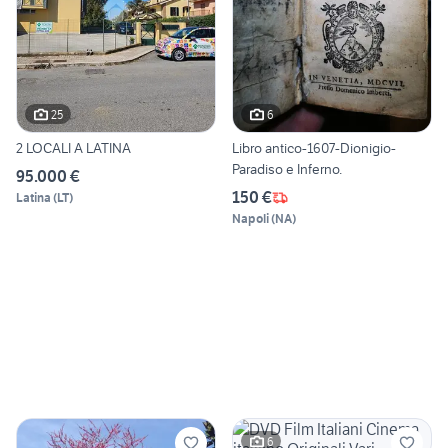
25
6
2 LOCALI A LATINA
Libro antico-1607-Dionigio-
Paradiso e Inferno.
95.000 €
150 €
Latina
(
LT
)
Napoli
(
NA
)
6