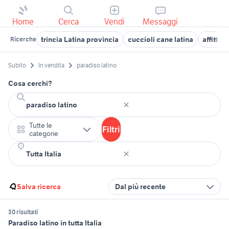
Home
Cerca
Vendi
Messaggi
trincia Latina provincia
cuccioli cane latina
affitto 
Ricerche
Subito
In vendita
paradiso latino
Cosa cerchi?
Tutte le
Filtri
categorie
Salva ricerca
Dal più recente
30 risultati
Paradiso latino in tutta Italia