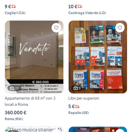
9 €
10 €
Cagliari
(
CA
)
Castiraga Vidardo
(
LO
)
30
6
Appartamento di 68 m² con 3
Libri per superiori
locali a Roma
5 €
360.000 €
Rapallo
(
GE
)
Roma
(
RM
)