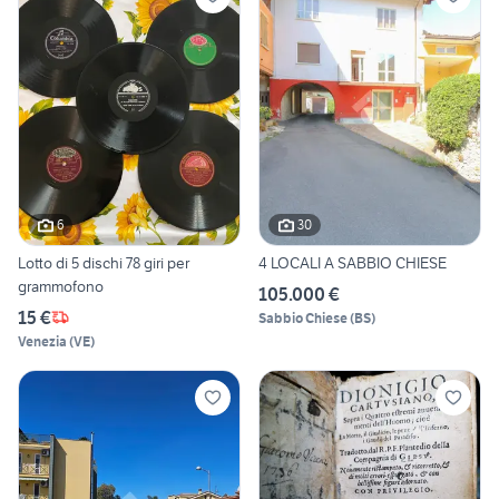
6
30
Lotto di 5 dischi 78 giri per
4 LOCALI A SABBIO CHIESE
grammofono
105.000 €
15 €
Sabbio Chiese
(
BS
)
Venezia
(
VE
)