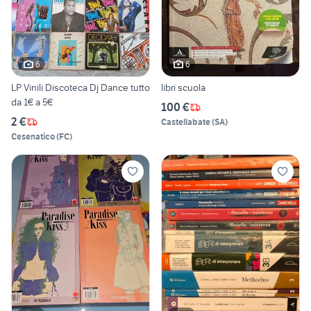
6
6
LP Vinili Discoteca Dj Dance tutto
libri scuola
da 1€ a 5€
100 €
2 €
Castellabate
(
SA
)
Cesenatico
(
FC
)