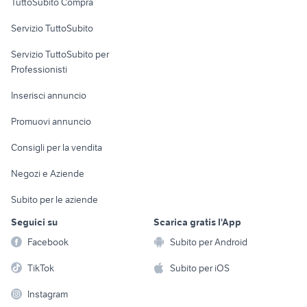
TuttoSubito Compra
commerciali
Servizio TuttoSubito
elettronica
per la casa e la
sports e hobby
Servizio TuttoSubito per
persona
Informatica
Animali
Professionisti
Arredamento e
Console e
Accessori per
Casalinghi
Inserisci annuncio
Videogiochi
animali
Elettrodomestici
Promuovi annuncio
Audio/Video
Musica e Film
Giardino e Fai da te
Consigli per la vendita
Fotografia
Libri e Riviste
Abbigliamento e
Negozi e Aziende
Telefonia
Strumenti Musicali
Accessori
Subito per le aziende
Sports
Tutto per i bambini
Seguici su
Scarica gratis l'App
Biciclette
Facebook
Subito per Android
Collezionismo
TikTok
Subito per iOS
Instagram