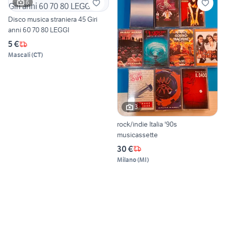
6
Disco musica straniera 45 Giri
anni 60 70 80 LEGGI
5 €
Mascali
(
CT
)
3
rock/indie Italia '90s
musicassette
30 €
Milano
(
MI
)