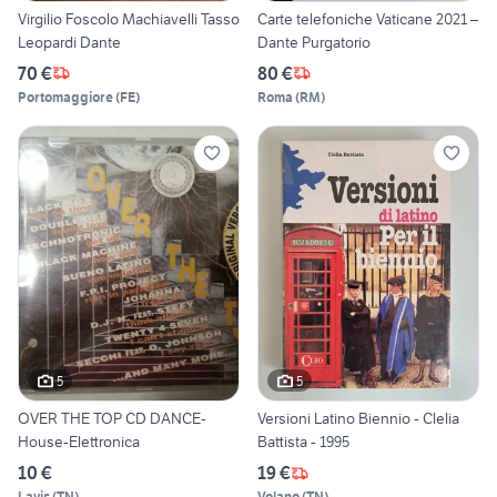
Virgilio Foscolo Machiavelli Tasso
Carte telefoniche Vaticane 2021 –
Leopardi Dante
Dante Purgatorio
70 €
80 €
Portomaggiore
(
FE
)
Roma
(
RM
)
5
5
OVER THE TOP CD DANCE-
Versioni Latino Biennio - Clelia
House-Elettronica
Battista - 1995
10 €
19 €
Lavis
(
TN
)
Volano
(
TN
)