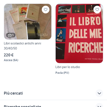
5
Libri scolastici antichi anni
30/40/50
220 €
Ascea
(
SA
)
Libri per lo studio
Pavia
(
PV
)
Più cercati
Correlati
Richerche simili
Suggerimenti
Ricerche consigliate