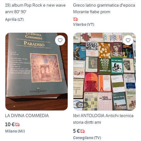
19) album Pop Rock e new wave
Greco latino grammatica d'epoca
anni 80' 90'
Morante fiabe prom
Aprilia
(
LT
)
Viterbo
(
VT
)
6
LA DIVINA COMMEDIA
libri ANTOLOGIA Antichi tecnica
storia diritti ami
10 €
5 €
Milano
(
MI
)
Conegliano
(
TV
)