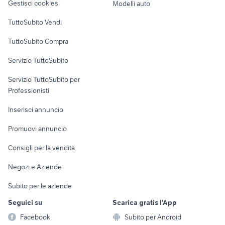
Gestisci cookies
Modelli auto
Case vacanza
TuttoSubito Vendi
Uffici e Locali
TuttoSubito Compra
commerciali
Servizio TuttoSubito
elettronica
per la casa e la
sports e hobby
Servizio TuttoSubito per
persona
Informatica
Animali
Professionisti
Arredamento e
Console e
Accessori per
Casalinghi
Inserisci annuncio
Videogiochi
animali
Elettrodomestici
Promuovi annuncio
Audio/Video
Musica e Film
Giardino e Fai da te
Consigli per la vendita
Fotografia
Libri e Riviste
Abbigliamento e
Negozi e Aziende
Telefonia
Strumenti Musicali
Accessori
Subito per le aziende
Sports
Tutto per i bambini
Seguici su
Scarica gratis l'App
Biciclette
Facebook
Subito per Android