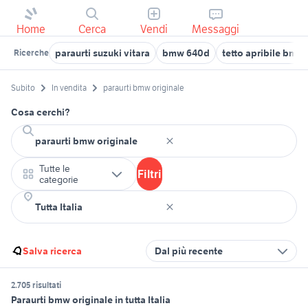
Home
Cerca
Vendi
Messaggi
paraurti suzuki vitara
bmw 640d
tetto apribile bmw
Ricerche
Subito
In vendita
paraurti bmw originale
Cosa cerchi?
Tutte le
Filtri
categorie
Salva ricerca
Dal più recente
2.705 risultati
Paraurti bmw originale in tutta Italia