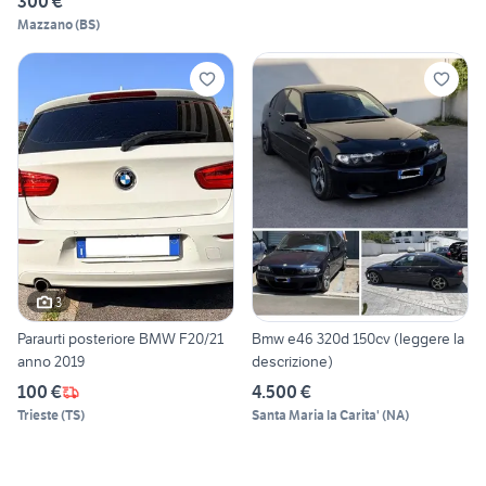
300 €
Mazzano
(
BS
)
3
Paraurti posteriore BMW F20/21
Bmw e46 320d 150cv (leggere la
anno 2019
descrizione)
100 €
4.500 €
Trieste
(
TS
)
Santa Maria la Carita'
(
NA
)