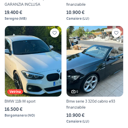
GARANZIA INCLUSA
finanziabile
19.400 €
10.900 €
Seregno
(
MB
)
Camaiore
(
LU
)
6
Vetrina
BMW 118i M sport
Bmw serie 3 320d cabrio e93
finanziabile
16.500 €
10.900 €
Borgomanero
(
NO
)
Camaiore
(
LU
)