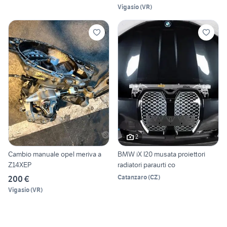
Vigasio
(
VR
)
2
Cambio manuale opel meriva a
BMW iX I20 musata proiettori
Z14XEP
radiatori paraurti co
Catanzaro
(
CZ
)
200 €
Vigasio
(
VR
)