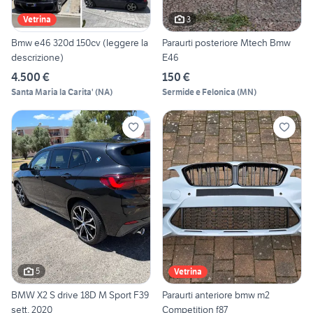
3
Vetrina
Bmw e46 320d 150cv (leggere la
Paraurti posteriore Mtech Bmw
descrizione)
E46
4.500 €
150 €
Santa Maria la Carita'
(
NA
)
Sermide e Felonica
(
MN
)
5
Vetrina
BMW X2 S drive 18D M Sport F39
Paraurti anteriore bmw m2
sett. 2020
Competition f87