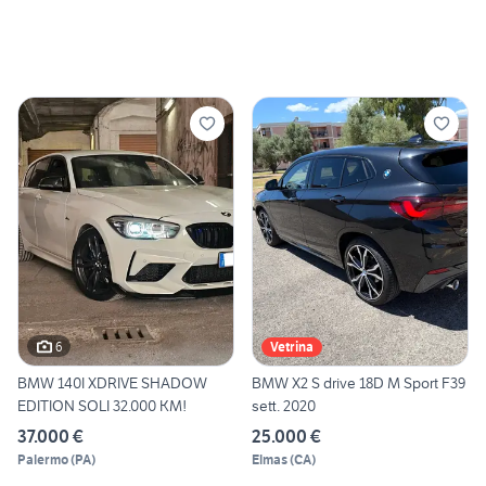
6
Vetrina
BMW 140I XDRIVE SHADOW
BMW X2 S drive 18D M Sport F39
EDITION SOLI 32.000 KM!
sett. 2020
37.000 €
25.000 €
Palermo
(
PA
)
Elmas
(
CA
)