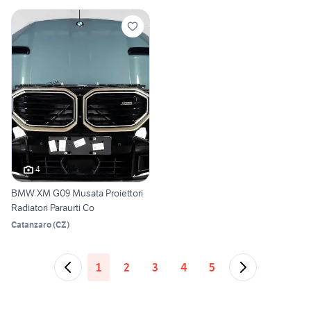
4
BMW XM G09 Musata Proiettori
Radiatori Paraurti Co
Catanzaro
(
CZ
)
1
2
3
4
5