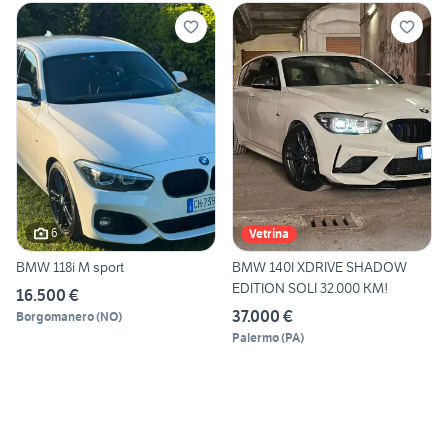
6
Vetrina
BMW 118i M sport
BMW 140I XDRIVE SHADOW
EDITION SOLI 32.000 KM!
16.500 €
37.000 €
Borgomanero
(
NO
)
Palermo
(
PA
)