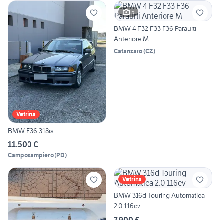
5
BMW 4 F32 F33 F36 Paraurti
Anteriore M
Catanzaro
(
CZ
)
Vetrina
BMW E36 318is
11.500 €
Camposampiero
(
PD
)
Vetrina
BMW 316d Touring Automatica
2.0 116cv
7.900 €