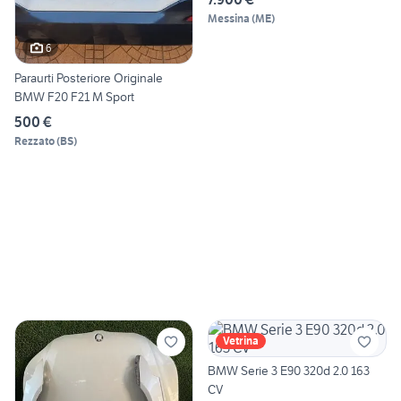
Messina
(
ME
)
6
Paraurti Posteriore Originale
BMW F20 F21 M Sport
500 €
Rezzato
(
BS
)
Vetrina
BMW Serie 3 E90 320d 2.0 163
CV