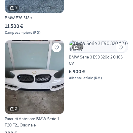
3
BMW E36 318is
11.500 €
Camposampiero
(
PD
)
6
BMW Serie 3 E90 320d 2.0 163
CV
6.900 €
Albano Laziale
(
RM
)
2
Paraurti Anteriore BMW Serie 1
F20 F21 Originale