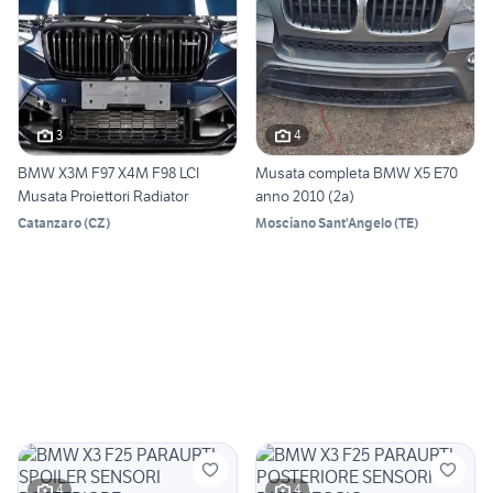
3
4
BMW X3M F97 X4M F98 LCI
Musata completa BMW X5 E70
Musata Proiettori Radiator
anno 2010 (2a)
Catanzaro
(
CZ
)
Mosciano Sant'Angelo
(
TE
)
4
4