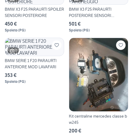
BMW X3 F25 PARAURTI SPOILER
BMW X3 F25 PARAURTI
SENSORI POSTERIORE
POSTERIORE SENSORI
PARCHEGGIO
450 €
501 €
Spoleto
(
PG
)
Spoleto
(
PG
)
7
BMW SERIE 1 F20 PARAURTI
ANTERIORE MOD LAVAFARI
353 €
Spoleto
(
PG
)
Kit centraline mercedes classe b
w245
200 €