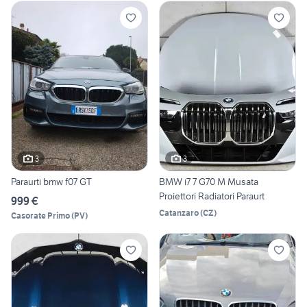
3
3
Paraurti bmw f07 GT
BMW i7 7 G70 M Musata
Proiettori Radiatori Paraurt
999 €
Catanzaro
(
CZ
)
Casorate Primo
(
PV
)