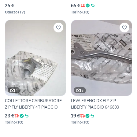
LIBERTY FL
25 €
65 €
Oderzo
(
TV
)
Torino
(
TO
)
4
3
COLLETTORE CARBURATORE
LEVA FRENO DX FLY ZIP
ZIP FLY LIBERTY 4T PIAGGIO
LIBERTY PIAGGIO 646803
23 €
19 €
Torino
(
TO
)
Torino
(
TO
)