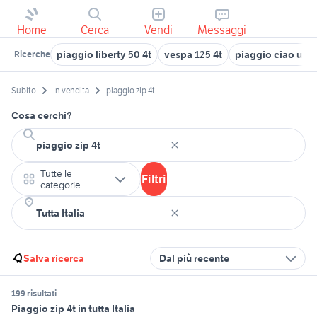
Home
Cerca
Vendi
Messaggi
piaggio liberty 50 4t
vespa 125 4t
piaggio ciao usa
Ricerche
Subito
In vendita
piaggio zip 4t
Cosa cerchi?
Tutte le
Filtri
categorie
Salva ricerca
Dal più recente
199 risultati
Piaggio zip 4t in tutta Italia