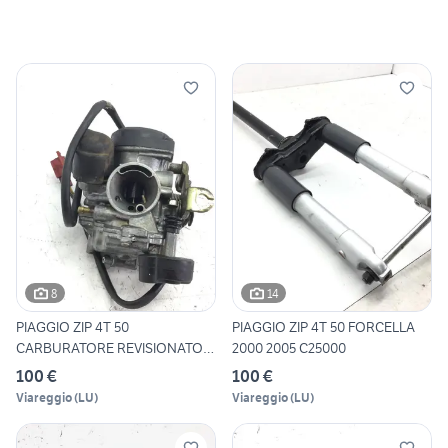
8
14
PIAGGIO ZIP 4T 50
PIAGGIO ZIP 4T 50 FORCELLA
CARBURATORE REVISIONATO
2000 2005 C25000
CVK 2000
100 €
100 €
Viareggio
(
LU
)
Viareggio
(
LU
)