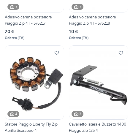
3
3
Adesivo carena posteriore
Adesivo carena posteriore
Piaggio Zip 4T - 576217
Piaggio Zip 4T - 576218
20 €
10 €
Oderzo
(
TV
)
Oderzo
(
TV
)
4
3
Statore Piaggio Liberty Fly Zip
Cavalletto laterale Buzzetti 4400
Aprilia Scarabeo 4
Piaggo Zip 125 4