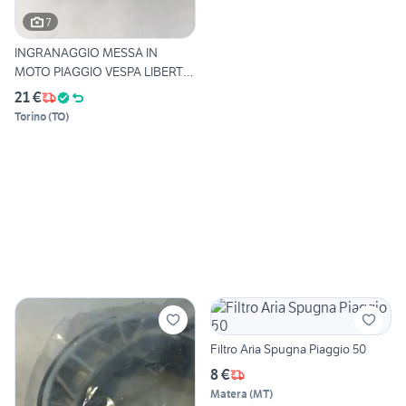
7
INGRANAGGIO MESSA IN
MOTO PIAGGIO VESPA LIBERTY
PI
21 €
Torino
(
TO
)
Filtro Aria Spugna Piaggio 50
8 €
Matera
(
MT
)