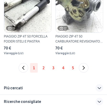
15
12
PIAGGIO ZIP 4T 50 FORCELLA
PIAGGIO ZIP 4T 50
FODERI STELI E PIASTRA
CARBURATORE REVISIONATO
KEIHIN S
70 €
70 €
Viareggio
(
LU
)
Viareggio
(
LU
)
1
2
3
4
5
Più cercati
Correlati
Richerche simili
Suggerimenti
Ricerche consigliate
yamaha 225 4t
piaggio zip motori
husqvarna te 125 4t