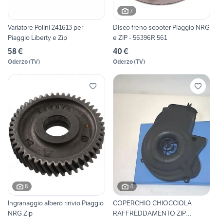
7
Variatore Polini 241613 per
Disco freno scooter Piaggio NRG
Piaggio Liberty e Zip
e ZIP - 56396R 561
58 €
40 €
Oderzo
(
TV
)
Oderzo
(
TV
)
8
4
Ingranaggio albero rinvio Piaggio
COPERCHIO CHIOCCIOLA
NRG Zip
RAFFREDDAMENTO ZIP