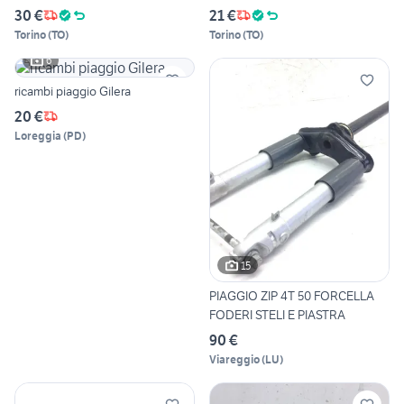
30 €
21 €
Torino
(
TO
)
Torino
(
TO
)
6
ricambi piaggio Gilera
20 €
Loreggia
(
PD
)
15
PIAGGIO ZIP 4T 50 FORCELLA
FODERI STELI E PIASTRA
90 €
Viareggio
(
LU
)