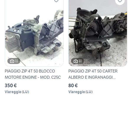
11
11
PIAGGIO ZIP 4T 50 BLOCCO
PIAGGIO ZIP 4T 50 CARTER
MOTORE ENGINE - MOD. C25C
ALBERO E INGRANAGGI
MOTOR
350 €
80 €
Viareggio
(
LU
)
Viareggio
(
LU
)