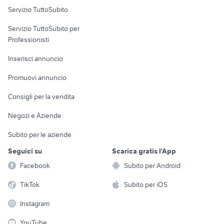
Servizio TuttoSubito
elettronica
per la casa e la
sports e hobby
Servizio TuttoSubito per
persona
Informatica
Animali
Professionisti
Arredamento e
Console e
Accessori per
Casalinghi
Inserisci annuncio
Videogiochi
animali
Elettrodomestici
Promuovi annuncio
Audio/Video
Musica e Film
Giardino e Fai da te
Consigli per la vendita
Fotografia
Libri e Riviste
Abbigliamento e
Negozi e Aziende
Telefonia
Strumenti Musicali
Accessori
Subito per le aziende
Sports
Tutto per i bambini
Seguici su
Scarica gratis l'App
Biciclette
Facebook
Subito per Android
Collezionismo
TikTok
Subito per iOS
Instagram
YouTube