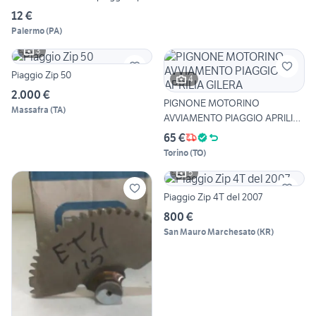
12 €
Palermo
(
PA
)
3
Piaggio Zip 50
4
2.000 €
PIGNONE MOTORINO
Massafra
(
TA
)
AVVIAMENTO PIAGGIO APRILIA
GILERA
65 €
Torino
(
TO
)
5
Piaggio Zip 4T del 2007
800 €
San Mauro Marchesato
(
KR
)