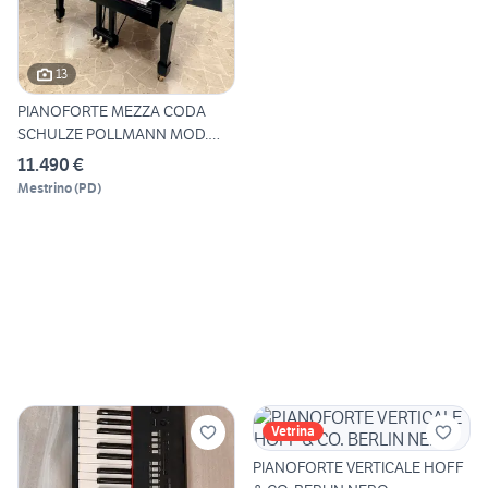
13
PIANOFORTE MEZZA CODA
SCHULZE POLLMANN MOD.
SU172H
11.490 €
Mestrino
(
PD
)
Vetrina
PIANOFORTE VERTICALE HOFF