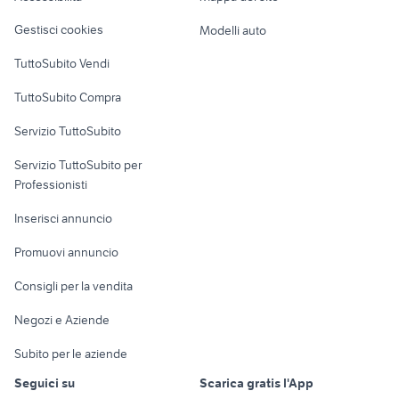
Veicoli commerciali
altro
Gestisci cookies
Modelli auto
Case vacanza
TuttoSubito Vendi
Uffici e Locali
TuttoSubito Compra
commerciali
Servizio TuttoSubito
elettronica
per la casa e la
sports e hobby
Servizio TuttoSubito per
persona
Informatica
Animali
Professionisti
Arredamento e
Console e
Accessori per
Casalinghi
Inserisci annuncio
Videogiochi
animali
Elettrodomestici
Promuovi annuncio
Audio/Video
Musica e Film
Giardino e Fai da te
Consigli per la vendita
Fotografia
Libri e Riviste
Abbigliamento e
Negozi e Aziende
Telefonia
Strumenti Musicali
Accessori
Subito per le aziende
Sports
Tutto per i bambini
Seguici su
Scarica gratis l'App
Biciclette