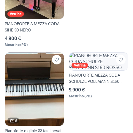
Vetrina
PIANOFORTE A MEZZA CODA
SIHEKO NERO
4.900 €
Mestrino
(
PD
)
Vetrina
PIANOFORTE MEZZA CODA
SCHULZE POLLMANN S160
ROSSO
9.900 €
Mestrino
(
PD
)
6
Pianoforte digitale 88 tasti pesati