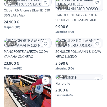
20
11
Citroen C5 Aircross BlueHDi 130
PIANOFORTE MEZZA CODA
S&S EAT8 Max
SCHULZE POLLMANN S160
24.900 €
ROSSO
9.900 €
Trapani
(
TP
)
Mestrino
(
PD
)
14
5
PIANOFORTE A MEZZA CODA
SCHULZE POLLMANN S 110AW
YAMAHA C3X NERO
NERO LUCIDO
23.900 €
3.690 €
Mestrino
(
PD
)
Mestrino
(
PD
)
3
Pianoforte
2.100 €
Lissone
(
MB
)