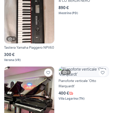
& CO. BERLIN NERO
890 €
Mestrino
(
PD
)
4
Tastiera Yamaha Piaggero NPV60
300 €
Verona
(
VR
)
3
Pianoforte verticale ‘Otto
Marquardt’
400 €
Villa Lagarina
(
TN
)