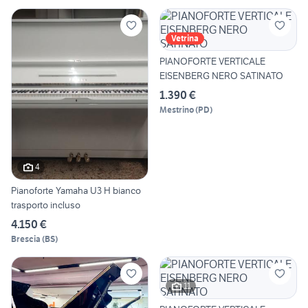
Vetrina
PIANOFORTE VERTICALE
EISENBERG NERO SATINATO
1.390 €
Mestrino
(
PD
)
4
Pianoforte Yamaha U3 H bianco
trasporto incluso
4.150 €
Brescia
(
BS
)
11