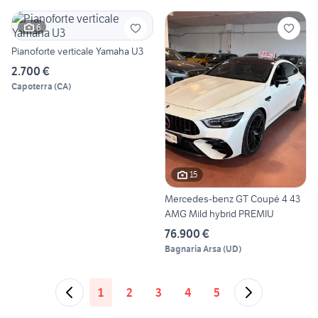
6
Pianoforte verticale Yamaha U3
2.700 €
Capoterra
(
CA
)
15
Mercedes-benz GT Coupé 4 43
AMG Mild hybrid PREMIU
76.900 €
Bagnaria Arsa
(
UD
)
1
2
3
4
5