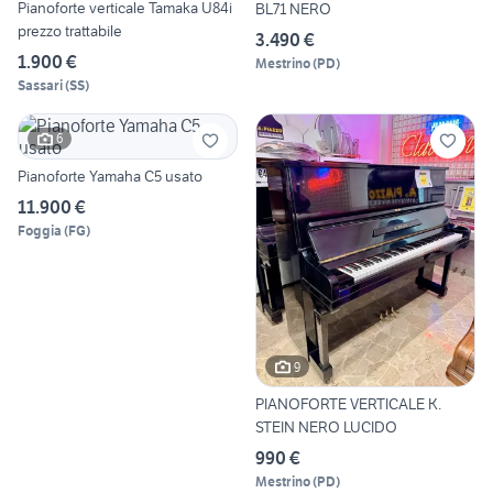
Pianoforte verticale Tamaka U84i
BL71 NERO
prezzo trattabile
3.490 €
1.900 €
Mestrino
(
PD
)
Sassari
(
SS
)
6
Pianoforte Yamaha C5 usato
11.900 €
Foggia
(
FG
)
9
PIANOFORTE VERTICALE K.
STEIN NERO LUCIDO
990 €
Mestrino
(
PD
)