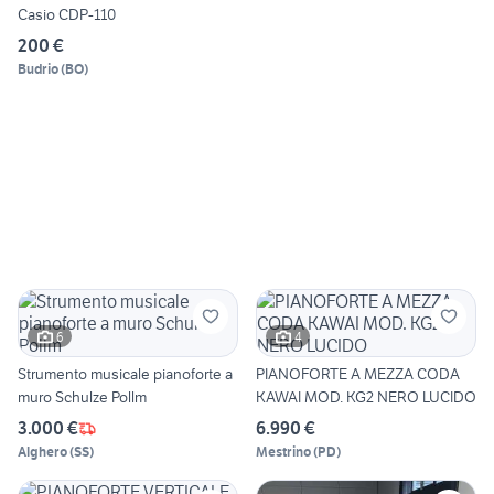
Casio CDP-110
200 €
Budrio
(
BO
)
6
4
Strumento musicale pianoforte a
PIANOFORTE A MEZZA CODA
muro Schulze Pollm
KAWAI MOD. KG2 NERO LUCIDO
3.000 €
6.990 €
Alghero
(
SS
)
Mestrino
(
PD
)