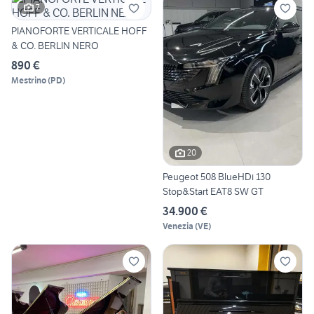
7
PIANOFORTE VERTICALE HOFF
& CO. BERLIN NERO
890 €
Mestrino
(
PD
)
20
Peugeot 508 BlueHDi 130
Stop&Start EAT8 SW GT
34.900 €
Venezia
(
VE
)