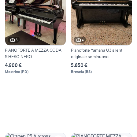
8
4
PIANOFORTE A MEZZA CODA
Pianoforte Yamaha U3 silent
SIHEKO NERO
originale seminuovo
4.900 €
5.850 €
Mestrino
(
PD
)
Brescia
(
BS
)