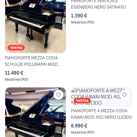
PIANOFORTE VERTICALE
EISENBERG NERO SATINATO
1.390 €
Mestrino
(
PD
)
Vetrina
PIANOFORTE MEZZA CODA
SCHULZE POLLMANN MOD.
SU172H
11.490 €
Mestrino
(
PD
)
Vetrina
PIANOFORTE A MEZZA CODA
KAWAI MOD. KG2 NERO LUCIDO
6.990 €
Mestrino
(
PD
)