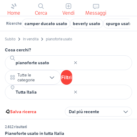
Home
Cerca
Vendi
Messaggi
camper ducato usato
beverly usato
spurgo usato
Ricerche
Subito
In vendita
pianoforte usato
Cosa cerchi?
Tutte le
Filtri
categorie
Salva ricerca
Dal più recente
2.612 risultati
Pianoforte usato in tutta Italia