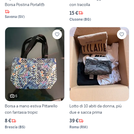
Borsa Postina Portaf👜
con tracolla
15 €
Savona
(
SV
)
Clusone
(
BG
)
6
Borsa a mano estiva Pittarello
Lotto di 10 abiti da donna, più
con fantasia tropic
due e sacca prima
8 €
39 €
Brescia
(
BS
)
Roma
(
RM
)