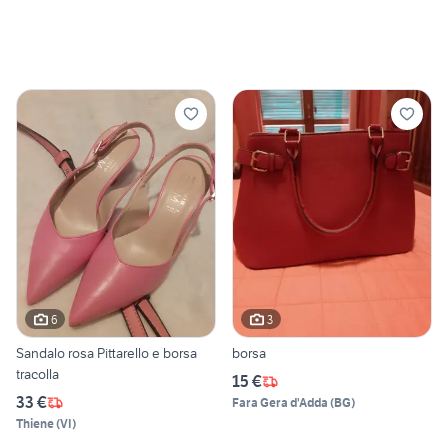
6
3
Sandalo rosa Pittarello e borsa
borsa
tracolla
15 €
33 €
Fara Gera d'Adda
(
BG
)
Thiene
(
VI
)