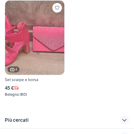
4
Set scarpe e borsa
45 €
Bologna
(
BO
)
Più cercati
Correlati
Richerche simili
Suggerimenti