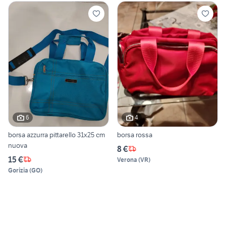
6
4
borsa azzurra pittarello 31x25 cm
borsa rossa
nuova
8 €
15 €
Verona
(
VR
)
Gorizia
(
GO
)