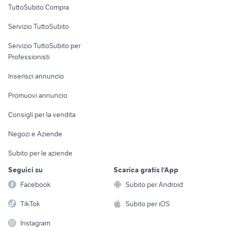
TuttoSubito Compra
commerciali
Servizio TuttoSubito
elettronica
per la casa e la
sports e hobby
Servizio TuttoSubito per
persona
Informatica
Animali
Professionisti
Arredamento e
Console e
Accessori per
Casalinghi
Inserisci annuncio
Videogiochi
animali
Elettrodomestici
Promuovi annuncio
Audio/Video
Musica e Film
Giardino e Fai da te
Consigli per la vendita
Fotografia
Libri e Riviste
Abbigliamento e
Negozi e Aziende
Telefonia
Strumenti Musicali
Accessori
Subito per le aziende
Sports
Tutto per i bambini
Seguici su
Scarica gratis l'App
Biciclette
Facebook
Subito per Android
Collezionismo
TikTok
Subito per iOS
Instagram