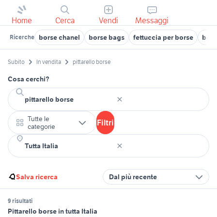
Home
Cerca
Vendi
Messaggi
borse chanel
borse bags
fettuccia per borse
bors
Ricerche
Subito
In vendita
pittarello borse
Cosa cerchi?
Tutte le
Filtri
categorie
Salva ricerca
Dal più recente
9 risultati
Pittarello borse in tutta Italia