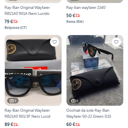
Ray-Ban Original Wayfarer
Ray-ban wayfarer 2140
RB2140 901A Nero Lucido
50 €
79 €
Roma
(
RM
)
Belpasso
(
CT
)
6
6
Ray-Ban Original Wayfarer
Occhiali da sole Ray-Ban
RB2140 901/3F Nero Lucid
Wayfarer 50-22 Green G15
89 €
60 €