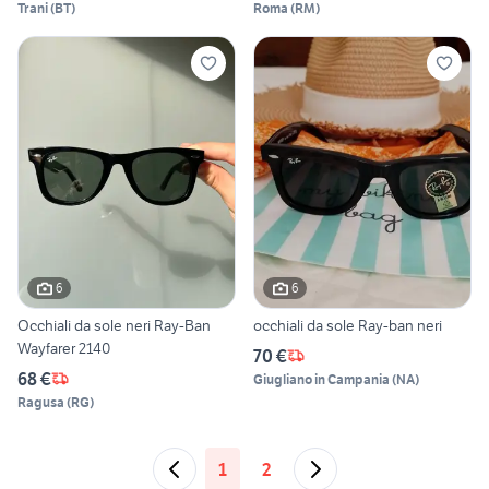
Trani
(
BT
)
Roma
(
RM
)
6
6
Occhiali da sole neri Ray-Ban
occhiali da sole Ray-ban neri
Wayfarer 2140
70 €
68 €
Giugliano in Campania
(
NA
)
Ragusa
(
RG
)
1
2