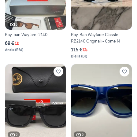
6
Ray-ban Wayfarer 2140
Ray-Ban Wayfarer Classic
RB2140 Originali - Come N
69 €
115 €
Anzio
(
RM
)
Biella
(
BI
)
6
6