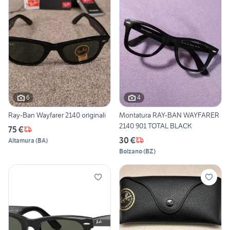
6
4
Ray-Ban Wayfarer 2140 originali
Montatura RAY-BAN WAYFARER
2140 901 TOTAL BLACK
75 €
30 €
Altamura
(
BA
)
Bolzano
(
BZ
)