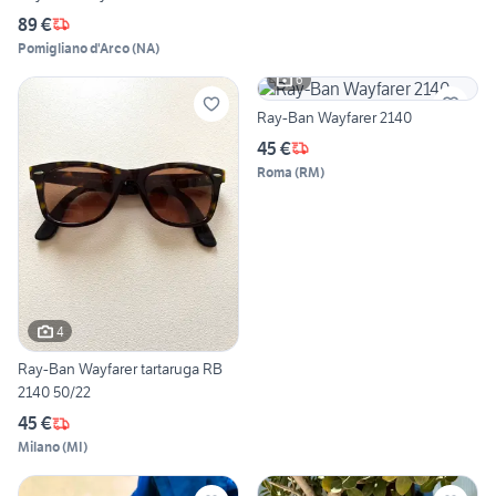
89 €
Pomigliano d'Arco
(
NA
)
6
Ray-Ban Wayfarer 2140
45 €
Roma
(
RM
)
4
Ray-Ban Wayfarer tartaruga RB
2140 50/22
45 €
Milano
(
MI
)