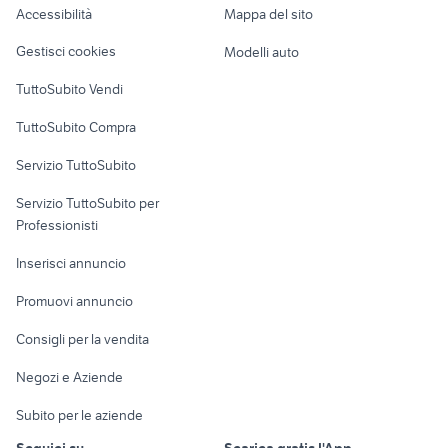
Accessibilità
Mappa del sito
piaggio np6
furgone cassonato aperto usato
Loft, mansarde e
Veicoli commerciali
altro
Gestisci cookies
Modelli auto
Case vacanza
TuttoSubito Vendi
Uffici e Locali
TuttoSubito Compra
commerciali
Servizio TuttoSubito
elettronica
per la casa e la
sports e hobby
Servizio TuttoSubito per
persona
Informatica
Animali
Professionisti
Arredamento e
Console e
Accessori per
Casalinghi
Inserisci annuncio
Videogiochi
animali
Elettrodomestici
Promuovi annuncio
Audio/Video
Musica e Film
Giardino e Fai da te
Consigli per la vendita
Fotografia
Libri e Riviste
Abbigliamento e
Negozi e Aziende
Telefonia
Strumenti Musicali
Accessori
Subito per le aziende
Sports
Tutto per i bambini
Seguici su
Scarica gratis l'App