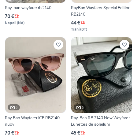
Ray-ban wayfarer rb 2140
RayBan Wayfarer Special Edition
RB2140
70 €
44 €
Napoli
(
NA
)
Trani
(
BT
)
5
6
Ray Ban Wayfarer ICE RB2140
Ray-Ban RB 2140 New Wayfarer
nuovi
Lunettes de soleiluni
70 €
45 €