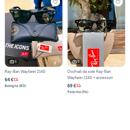
6
6
Ray-Ban Wayfarer 2140
Occhiali da sole Ray-Ban
Wayfarer 2140 + accessori
64 €
69 €
Bologna
(
BO
)
Palermo
(
PA
)