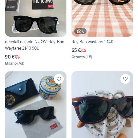
6
occhiali da sole NUOVI Ray-Ban
Ray Ban wayfarer 2140
Wayfarer 2140 901
65 €
90 €
Otranto
(
LE
)
Milano
(
MI
)