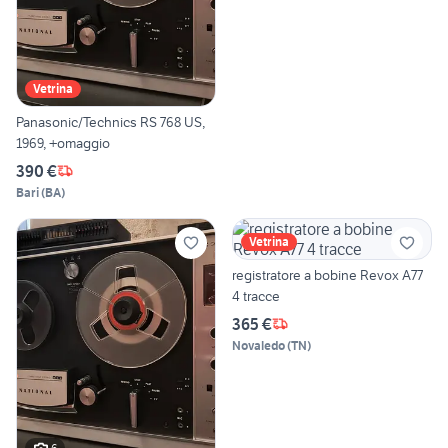
Vetrina
Panasonic/Technics RS 768 US,
1969, +omaggio
390 €
Bari
(
BA
)
Vetrina
registratore a bobine Revox A77
4 tracce
365 €
Novaledo
(
TN
)