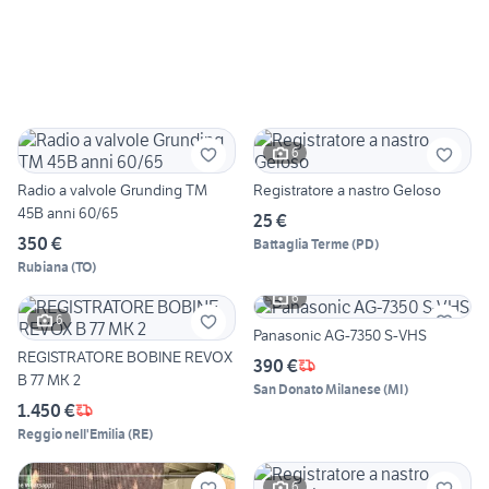
6
Radio a valvole Grunding TM
Registratore a nastro Geloso
45B anni 60/65
25 €
350 €
Battaglia Terme
(
PD
)
Rubiana
(
TO
)
6
6
Panasonic AG-7350 S-VHS
REGISTRATORE BOBINE REVOX
390 €
B 77 MK 2
San Donato Milanese
(
MI
)
1.450 €
Reggio nell'Emilia
(
RE
)
6