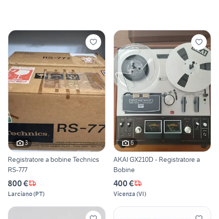
3
6
Registratore a bobine Technics
AKAI GX210D - Registratore a
RS-777
Bobine
800 €
400 €
Larciano
(
PT
)
Vicenza
(
VI
)