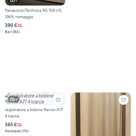
6
Panasonic/Technics RS 768 US,
1969, +omaggio
390 €
Bari
(
BA
)
6
registratore a bobine Revox A77
4 tracce
365 €
Novaledo
(
TN
)