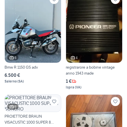
6
4
Bmw R 1150 GS adv
registrarore a bobine vintage
anno 1943 made
6.500 €
1 €
Salerno
(
SA
)
Ispra
(
VA
)
6
PROIETTORE BRAUN
VISACUSTIC 1000 SUPER 8