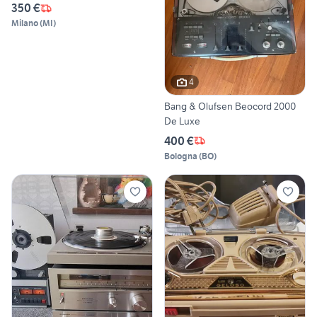
SONORO
350 €
Milano
(
MI
)
4
Bang & Olufsen Beocord 2000
De Luxe
400 €
Bologna
(
BO
)