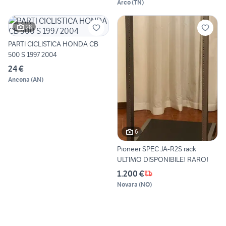
Arco
(
TN
)
28
PARTI CICLISTICA HONDA CB
500 S 1997 2004
24 €
Ancona
(
AN
)
6
Pioneer SPEC JA-R2S rack
ULTIMO DISPONIBILE! RARO!
1.200 €
Novara
(
NO
)