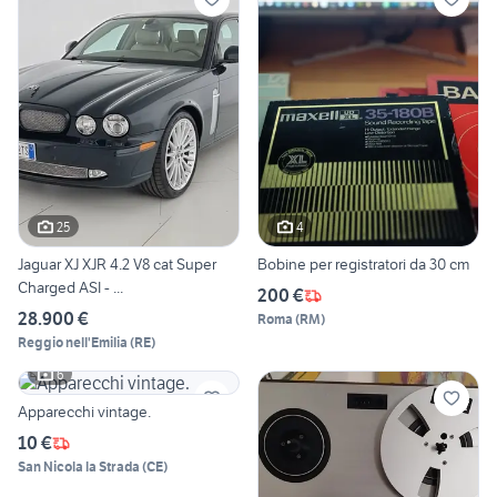
25
4
Jaguar XJ XJR 4.2 V8 cat Super
Bobine per registratori da 30 cm
Charged ASI - ...
200 €
28.900 €
Roma
(
RM
)
Reggio nell'Emilia
(
RE
)
6
Apparecchi vintage.
10 €
San Nicola la Strada
(
CE
)