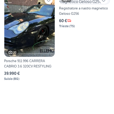
Registratore a nastro magnetico
Geloso G256
60 €
Trieste
(
TS
)
20
Porsche 911 996 CARRERA
CABRIO 3.6 320CV RESTYLING
39.990 €
Suisio
(
BG
)