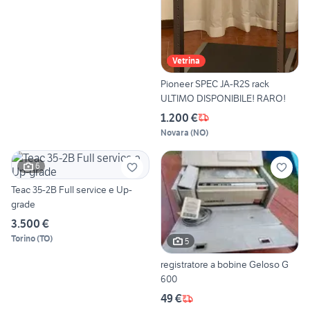
Vetrina
Pioneer SPEC JA-R2S rack
ULTIMO DISPONIBILE! RARO!
1.200 €
Novara
(
NO
)
6
Teac 35-2B Full service e Up-
grade
3.500 €
Torino
(
TO
)
5
registratore a bobine Geloso G
600
49 €