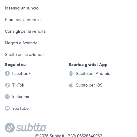
Arredamento e
Console e
Accessori per
Casalinghi
Inserisci annuncio
Videogiochi
animali
Elettrodomestici
Promuovi annuncio
Audio/Video
Musica e Film
Giardino e Fai da te
Consigli per la vendita
Fotografia
Libri e Riviste
Abbigliamento e
Negozi e Aziende
Telefonia
Strumenti Musicali
Accessori
Subito per le aziende
Sports
Tutto per i bambini
Seguici su
Scarica gratis l'App
Biciclette
Facebook
Subito per Android
Collezionismo
TikTok
Subito per iOS
Instagram
YouTube
©
2026
Subito.it - P.IVA 05526340962