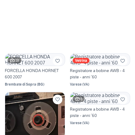
28
Vetrina
FORCELLA HONDA HORNET
Registratore a bobine AWB - 4
600 2007
piste - anni ‘60
Brembate di Sopra
(
BG
)
Varese
(
VA
)
6
Registratore a bobine AWB - 4
piste - anni ‘60
Varese
(
VA
)