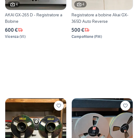
4
4
AKAI GX-265 D - Registratore a
Registratore a bobine Akai GX-
Bobine
365D Auto Reverse
600 €
500 €
Vicenza
(
VI
)
Campofilone
(
FM
)