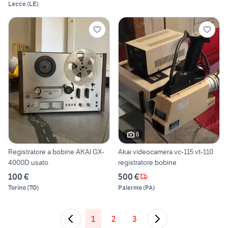
Lecce
(
LE
)
6
Registratore a bobine AKAI GX-
Akai videocamera vc-115 vt-110
4000D usato
registratore bobine
100 €
500 €
Torino
(
TO
)
Palermo
(
PA
)
1
2
3