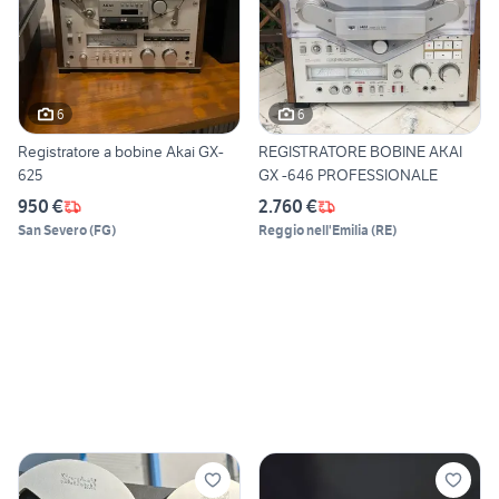
6
6
Registratore a bobine Akai GX-
REGISTRATORE BOBINE AKAI
625
GX -646 PROFESSIONALE
950 €
2.760 €
San Severo
(
FG
)
Reggio nell'Emilia
(
RE
)