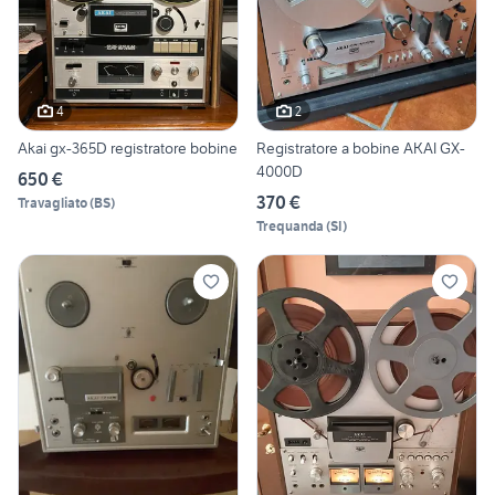
4
2
Akai gx-365D registratore bobine
Registratore a bobine AKAI GX-
4000D
650 €
370 €
Travagliato
(
BS
)
Trequanda
(
SI
)