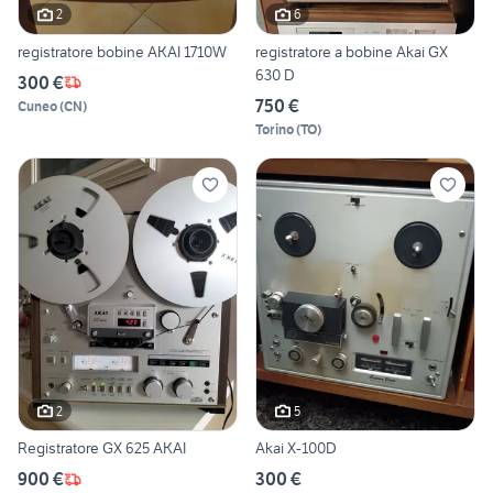
2
6
registratore bobine AKAI 1710W
registratore a bobine Akai GX
630 D
300 €
750 €
Cuneo
(
CN
)
Torino
(
TO
)
2
5
Registratore GX 625 AKAI
Akai X-100D
900 €
300 €