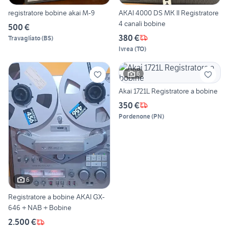
registratore bobine akai M-9
AKAI 4000 DS MK II Registratore
4 canali bobine
500 €
380 €
Travagliato
(
BS
)
Ivrea
(
TO
)
6
Akai 1721L Registratore a bobine
350 €
Pordenone
(
PN
)
6
Registratore a bobine AKAI GX-
646 + NAB + Bobine
2.500 €