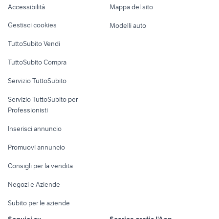
jbl 4315
garrard
Accessibilità
Mappa del sito
Loft, mansarde e
Veicoli commerciali
compatto giradischi
videoregistratore per auto
altro
Gestisci cookies
Modelli auto
Case vacanza
TuttoSubito Vendi
Uffici e Locali
TuttoSubito Compra
commerciali
Servizio TuttoSubito
elettronica
per la casa e la
sports e hobby
Servizio TuttoSubito per
persona
Informatica
Animali
Professionisti
Arredamento e
Console e
Accessori per
Casalinghi
Inserisci annuncio
Videogiochi
animali
Elettrodomestici
Promuovi annuncio
Audio/Video
Musica e Film
Giardino e Fai da te
Consigli per la vendita
Fotografia
Libri e Riviste
Abbigliamento e
Negozi e Aziende
Telefonia
Strumenti Musicali
Accessori
Subito per le aziende
Sports
Tutto per i bambini
Seguici su
Scarica gratis l'App