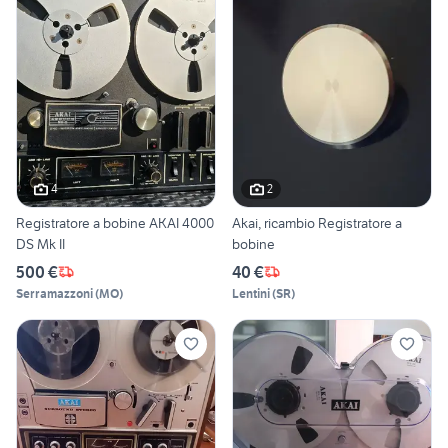
4
2
Registratore a bobine AKAI 4000
Akai, ricambio Registratore a
DS Mk II
bobine
500 €
40 €
Serramazzoni
(
MO
)
Lentini
(
SR
)