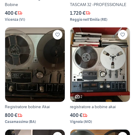
Bobine
TASCAM 32 -PROFESSIONALE
400 €
1.720 €
Vicenza
(
VI
)
Reggio nell'Emilia
(
RE
)
2
Registratore bobine Akai
registratore a bobine akai
800 €
400 €
Casamassima
(
BA
)
Vignola
(
MO
)