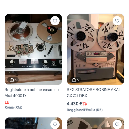
6
5
Registratore a bobine c/carrello
REGISTRATORE BOBINE AKAI
Akai 4000 D
GX 747 DBX
4.430 €
Roma
(
RM
)
Reggio nell'Emilia
(
RE
)