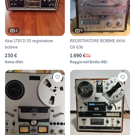
4
5
Akai 1730 D SS registratore
REGISTRATORE BOBINE AKAI
bobine
GX 636
230 €
1.690 €
Roma
(
RM
)
Reggio nell'Emilia
(
RE
)