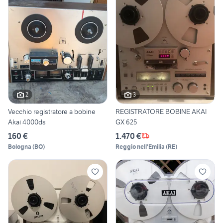
2
3
Vecchio registratore a bobine
REGISTRATORE BOBINE AKAI
Akai 4000ds
GX 625
160 €
1.470 €
Bologna
(
BO
)
Reggio nell'Emilia
(
RE
)