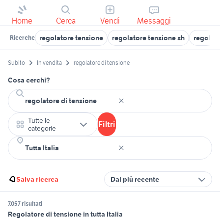
Home
Cerca
Vendi
Messaggi
regolatore tensione
regolatore tensione sh
regolato
Ricerche
Subito
In vendita
regolatore di tensione
Cosa cerchi?
Tutte le
Filtri
categorie
Salva ricerca
Dal più recente
7.057 risultati
Regolatore di tensione in tutta Italia