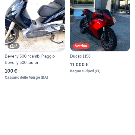
3
Vetrina
Beverly 500 ricambi Piaggio
Ducati 1198
Beverly 500 tourer
11.000 €
100 €
Bagno a Ripoli
(
FI
)
Cassano delle Murge
(
BA
)