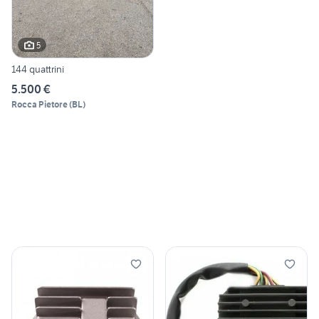
5
144 quattrini
5.500 €
Rocca Pietore
(
BL
)