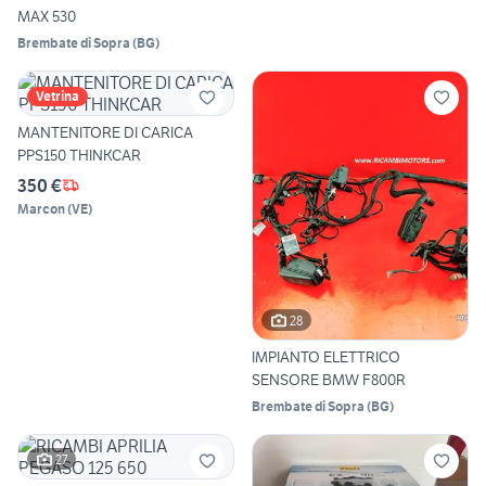
MAX 530
Brembate di Sopra
(
BG
)
Vetrina
MANTENITORE DI CARICA
PPS150 THINKCAR
350 €
Marcon
(
VE
)
28
IMPIANTO ELETTRICO
SENSORE BMW F800R
Brembate di Sopra
(
BG
)
27