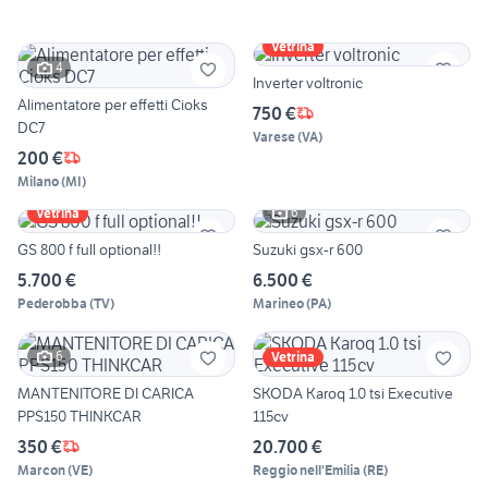
Vetrina
4
Inverter voltronic
Alimentatore per effetti Cioks
750 €
DC7
Varese
(
VA
)
200 €
Milano
(
MI
)
6
Vetrina
GS 800 f full optional!!
Suzuki gsx-r 600
5.700 €
6.500 €
Pederobba
(
TV
)
Marineo
(
PA
)
6
Vetrina
MANTENITORE DI CARICA
SKODA Karoq 1.0 tsi Executive
PPS150 THINKCAR
115cv
350 €
20.700 €
Marcon
(
VE
)
Reggio nell'Emilia
(
RE
)