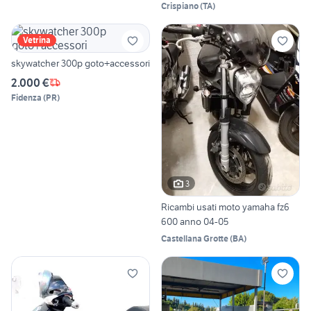
Crispiano
(
TA
)
Vetrina
skywatcher 300p goto+accessori
2.000 €
Fidenza
(
PR
)
3
Ricambi usati moto yamaha fz6
600 anno 04-05
Castellana Grotte
(
BA
)