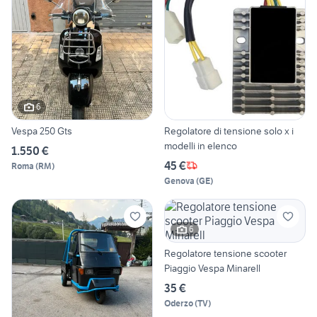
6
Vespa 250 Gts
Regolatore di tensione solo x i
modelli in elenco
1.550 €
45 €
Roma
(
RM
)
Genova
(
GE
)
6
Regolatore tensione scooter
Piaggio Vespa Minarell
35 €
Oderzo
(
TV
)