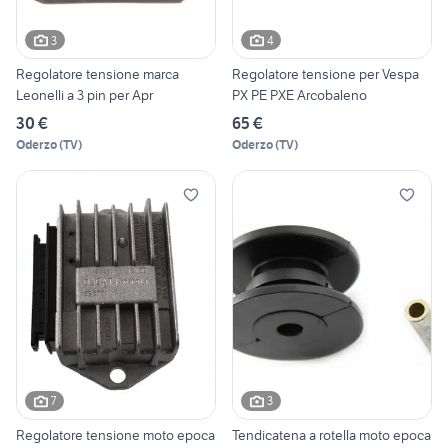
3
4
Regolatore tensione marca
Regolatore tensione per Vespa
Leonelli a 3 pin per Apr
PX PE PXE Arcobaleno
30 €
65 €
Oderzo
(
TV
)
Oderzo
(
TV
)
7
3
Regolatore tensione moto epoca
Tendicatena a rotella moto epoca