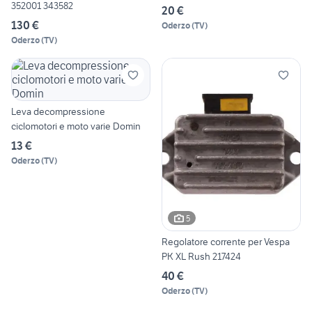
352001 343582
20 €
130 €
Oderzo
(
TV
)
Oderzo
(
TV
)
Leva decompressione
ciclomotori e moto varie Domin
13 €
Oderzo
(
TV
)
5
Regolatore corrente per Vespa
PK XL Rush 217424
40 €
Oderzo
(
TV
)