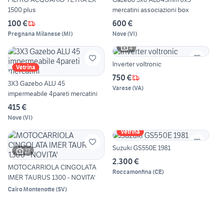
1500 plus
mercatini associazioni box
100 €
600 €
Pregnana Milanese
(
MI
)
Nove
(
VI
)
4
Inverter voltronic
Vetrina
750 €
3X3 Gazebo ALU 45
Varese
(
VA
)
impermeabile 4pareti mercatini
415 €
Nove
(
VI
)
Vetrina
Suzuki GS550E 1981
27
2.300 €
MOTOCARRIOLA CINGOLATA
Roccamonfina
(
CE
)
IMER TAURUS 1300 - NOVITA'
Cairo Montenotte
(
SV
)