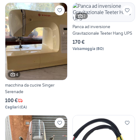
2
Panca ad inversione
Gravitazionale Teeter Hang UPS
170 €
Valsamoggia
(
BO
)
4
macchina da cucire Singer
Serenade
100 €
Cagliari
(
CA
)