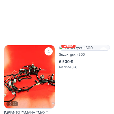
Vetrina
Suzuki gsx-r 600
6.500 €
Marineo
(
PA
)
30
IMPIANTO YAMAHA TMAX T-