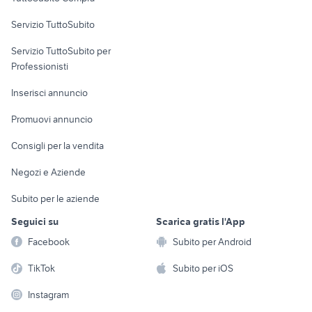
commerciali
Servizio TuttoSubito
elettronica
per la casa e la
sports e hobby
Servizio TuttoSubito per
persona
Informatica
Animali
Professionisti
Arredamento e
Console e
Accessori per
Casalinghi
Inserisci annuncio
Videogiochi
animali
Elettrodomestici
Promuovi annuncio
Audio/Video
Musica e Film
Giardino e Fai da te
Consigli per la vendita
Fotografia
Libri e Riviste
Abbigliamento e
Negozi e Aziende
Telefonia
Strumenti Musicali
Accessori
Subito per le aziende
Sports
Tutto per i bambini
Seguici su
Scarica gratis l'App
Biciclette
Facebook
Subito per Android
Collezionismo
TikTok
Subito per iOS
Instagram