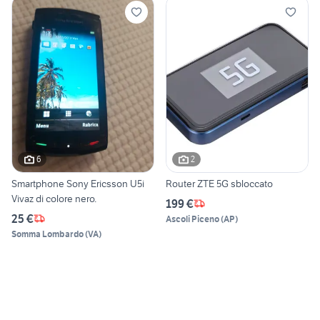
6
2
Smartphone Sony Ericsson U5i
Router ZTE 5G sbloccato
Vivaz di colore nero.
199 €
25 €
Ascoli Piceno
(
AP
)
Somma Lombardo
(
VA
)