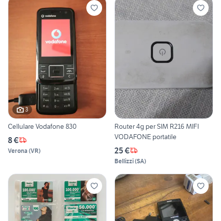
3
Cellulare Vodafone 830
Router 4g per SIM R216 MIFI
VODAFONE portatile
8 €
25 €
Verona
(
VR
)
Bellizzi
(
SA
)