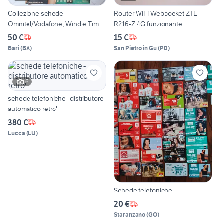
Collezione schede
Router WiFi Webpocket ZTE
Omnitel/Vodafone, Wind e Tim
R216-Z 4G funzionante
50 €
15 €
Bari
(
BA
)
San Pietro in Gu
(
PD
)
6
schede telefoniche -distributore
automatico retro'
380 €
Lucca
(
LU
)
Schede telefoniche
20 €
Staranzano
(
GO
)