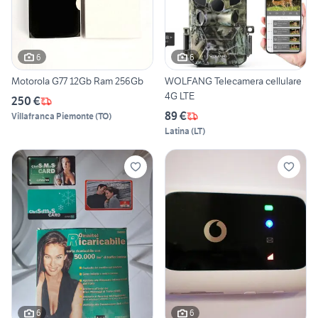
6
6
Motorola G77 12Gb Ram 256Gb
WOLFANG Telecamera cellulare
4G LTE
250 €
89 €
Villafranca Piemonte
(
TO
)
Latina
(
LT
)
6
6