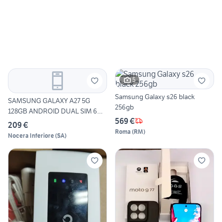
5
Samsung Galaxy s26 black
SAMSUNG GALAXY A27 5G
256gb
128GB ANDROID DUAL SIM 6GB
569 €
R
209 €
Roma
(
RM
)
Nocera Inferiore
(
SA
)