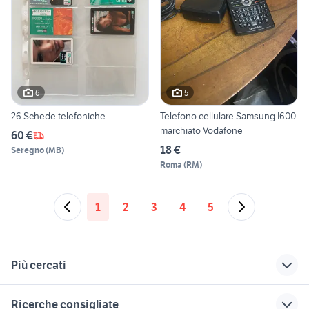
6
5
26 Schede telefoniche
Telefono cellulare Samsung I600
marchiato Vodafone
60 €
18 €
Seregno
(
MB
)
Roma
(
RM
)
1
2
3
4
5
Più cercati
Correlati
Richerche simili
Suggerimenti
Ricerche consigliate