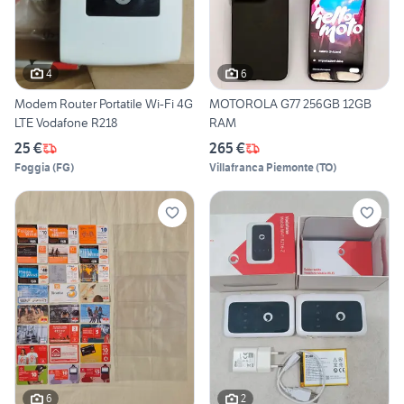
4
6
Modem Router Portatile Wi-Fi 4G
MOTOROLA G77 256GB 12GB
LTE Vodafone R218
RAM
25 €
265 €
Foggia
(
FG
)
Villafranca Piemonte
(
TO
)
6
2