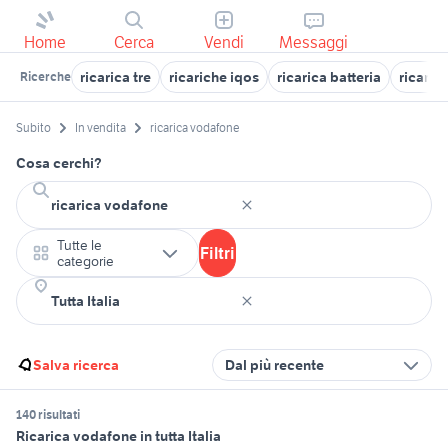
Home
Cerca
Vendi
Messaggi
ricarica tre
ricariche iqos
ricarica batteria
ricaric
Ricerche
Subito
In vendita
ricarica vodafone
Cosa cerchi?
Tutte le
Filtri
categorie
Salva ricerca
Dal più recente
140 risultati
Ricarica vodafone in tutta Italia