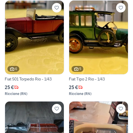
6
5
Fiat 501 Torpedo Rio - 1/43
Fiat Tipo 2 Rio - 1/43
25 €
25 €
Riccione
(
RN
)
Riccione
(
RN
)