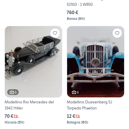
52910 - 1 W850
760 €
Bonea
(
BN
)
6
6
Modellino Rio Mercedes del
Modellino Duesenberg SJ
1942 Hitler
Torpedo Phaeton
70 €
12 €
Nicosia
(
EN
)
Bologna
(
BO
)