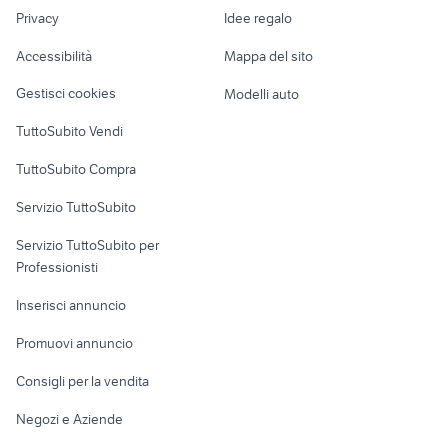
Nautica
lavoro
ville pedara
springer spaniel caccia
Privacy
Idee regalo
Garage e box
Caravan e Camper
Accessibilità
Mappa del sito
Loft, mansarde e
Veicoli commerciali
altro
Gestisci cookies
Modelli auto
Case vacanza
TuttoSubito Vendi
Uffici e Locali
TuttoSubito Compra
commerciali
Servizio TuttoSubito
elettronica
per la casa e la
sports e hobby
Servizio TuttoSubito per
persona
Informatica
Animali
Professionisti
Arredamento e
Console e
Accessori per
Casalinghi
Inserisci annuncio
Videogiochi
animali
Elettrodomestici
Promuovi annuncio
Audio/Video
Musica e Film
Giardino e Fai da te
Consigli per la vendita
Fotografia
Libri e Riviste
Abbigliamento e
Negozi e Aziende
Telefonia
Strumenti Musicali
Accessori