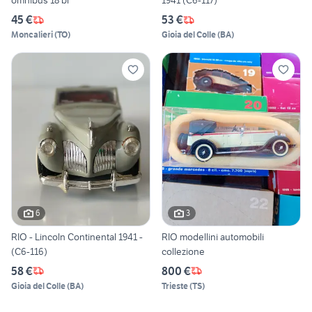
omnibus 18 bl
1941 (C6-117)
45 €
53 €
Moncalieri
(
TO
)
Gioia del Colle
(
BA
)
6
3
RIO - Lincoln Continental 1941 -
RIO modellini automobili
(C6-116)
collezione
58 €
800 €
Gioia del Colle
(
BA
)
Trieste
(
TS
)