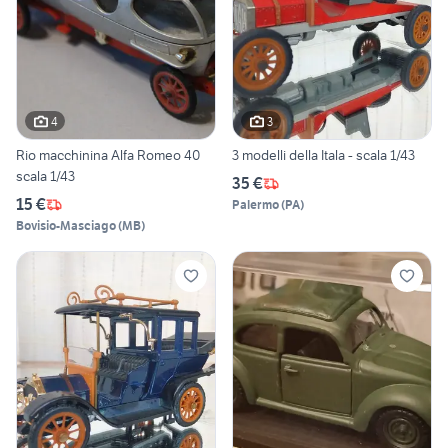
4
3
Rio macchinina Alfa Romeo 40
3 modelli della Itala - scala 1/43
scala 1/43
35 €
15 €
Palermo
(
PA
)
Bovisio-Masciago
(
MB
)