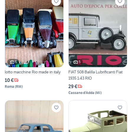
6
5
lotto macchine Rio made in italy
FIAT 508 Balilla Lubrificanti Fiat
1935 1:43 RIO
10 €
29 €
Roma
(
RM
)
Cassano d'Adda
(
MI
)