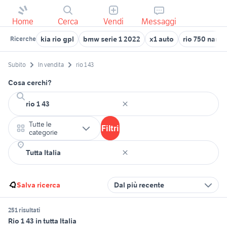
Home
Cerca
Vendi
Messaggi
kia rio gpl
bmw serie 1 2022
x1 auto
rio 750 nauti
Ricerche
Subito
In vendita
rio 1 43
Cosa cerchi?
Tutte le
Filtri
categorie
Salva ricerca
Dal più recente
251 risultati
Rio 1 43 in tutta Italia