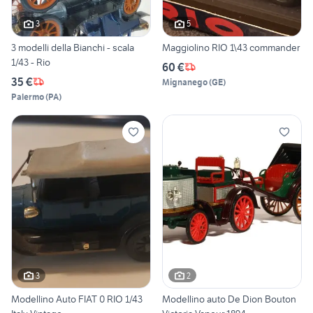
3
5
3 modelli della Bianchi - scala
Maggiolino RIO 1\43 commander
1/43 - Rio
60 €
35 €
Mignanego
(
GE
)
Palermo
(
PA
)
3
2
Modellino Auto FIAT 0 RIO 1/43
Modellino auto De Dion Bouton