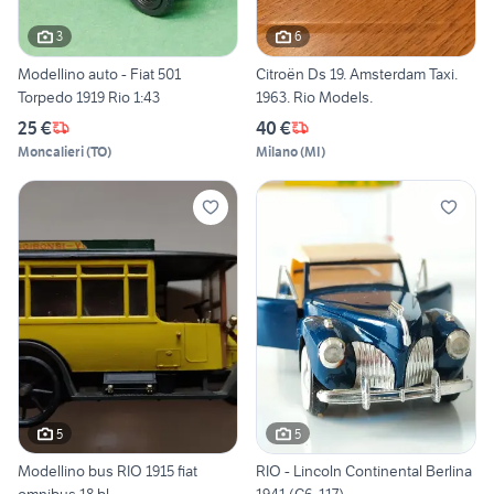
3
6
Modellino auto - Fiat 501
Citroën Ds 19. Amsterdam Taxi.
Torpedo 1919 Rio 1:43
1963. Rio Models.
25 €
40 €
Moncalieri
(
TO
)
Milano
(
MI
)
5
5
Modellino bus RIO 1915 fiat
RIO - Lincoln Continental Berlina