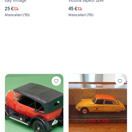
Italy Vintage
Victoria Vapeur 1894
25 €
45 €
Moncalieri
(
TO
)
Moncalieri
(
TO
)