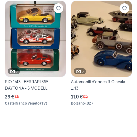
6
6
RIO 1/43 - FERRARI 365
Automobili d'epoca RIO scala
DAYTONA - 3 MODELLI
1:43
29 €
110 €
Castelfranco Veneto
(
TV
)
Bolzano
(
BZ
)