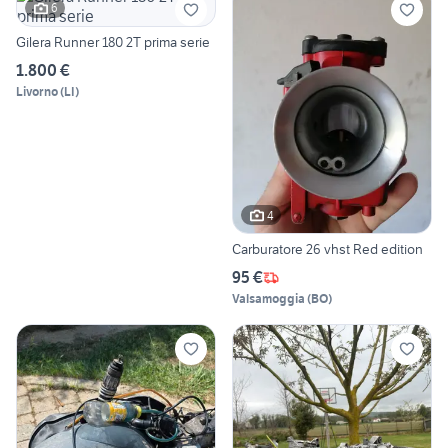
6
Gilera Runner 180 2T prima serie
1.800 €
Livorno
(
LI
)
4
Carburatore 26 vhst Red edition
95 €
Valsamoggia
(
BO
)