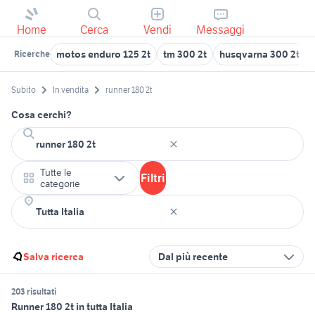
Home
Cerca
Vendi
Messaggi
motos enduro 125 2t
tm 300 2t
husqvarna 300 2t
Ricerche
Subito
In vendita
runner 180 2t
Cosa cerchi?
Tutte le
Filtri
categorie
Salva ricerca
Dal più recente
203 risultati
Runner 180 2t in tutta Italia