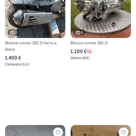
6
6
Motore runner 180 2t freno a
Blocco runner 180 2t
disco.
1.200 €
1.400 €
Osimo
(
AN
)
Camaiore
(
LU
)