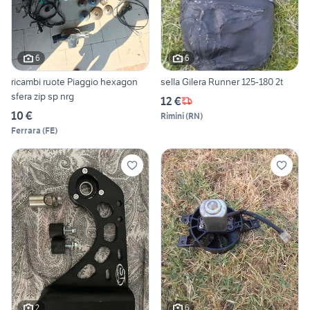
6
6
ricambi ruote Piaggio hexagon
sella Gilera Runner 125-180 2t
sfera zip sp nrg
12 €
10 €
Rimini
(
RN
)
Ferrara
(
FE
)
2
6