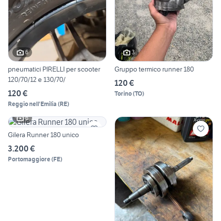
6
3
pneumatici PIRELLI per scooter
Gruppo termico runner 180
120/70/12 e 130/70/
120 €
120 €
Torino
(
TO
)
Reggio nell'Emilia
(
RE
)
6
Gilera Runner 180 unico
3.200 €
Portomaggiore
(
FE
)