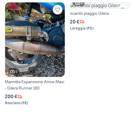
6
ricambi piaggio Gilera
20 €
Loreggia
(
PD
)
5
Marmitta Espansione Arrow Maxi
- Gilera Runner 180
200 €
Rosciano
(
PE
)