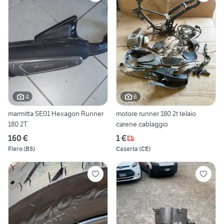
4
6
marmitta SE01 Hexagon Runner
motore runner 180 2t telaio
180 2T
carene cablaggio
160 €
1 €
Flero
(
BS
)
Caserta
(
CE
)