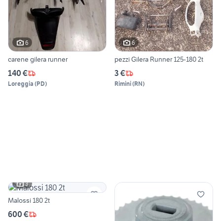
6
6
carene gilera runner
pezzi Gilera Runner 125-180 2t
140 €
3 €
Loreggia
(
PD
)
Rimini
(
RN
)
3
Malossi 180 2t
600 €