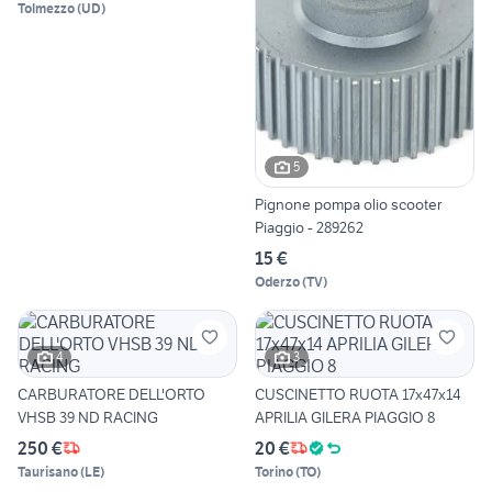
Tolmezzo
(
UD
)
5
Pignone pompa olio scooter
Piaggio - 289262
15 €
Oderzo
(
TV
)
4
3
CARBURATORE DELL'ORTO
CUSCINETTO RUOTA 17x47x14
VHSB 39 ND RACING
APRILIA GILERA PIAGGIO 8
250 €
20 €
Taurisano
(
LE
)
Torino
(
TO
)