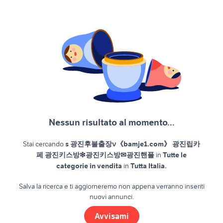
Nessun risultato al momento...
Stai cercando
s 광진후불출장ν《bamje1.com》 광진립카
페 광진키스방❇광진키스방✉광진핸플
in
Tutte le
.
categorie in vendita
in
Tutta Italia
Salva la ricerca e ti aggiorneremo non appena verranno inseriti
nuovi annunci.
Avvisami