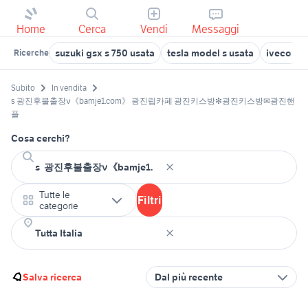
Home
Cerca
Vendi
Messaggi
suzuki gsx s 750 usata
tesla model s usata
iveco dai
Ricerche
Subito
In vendita
s 광진후불출장ν《bamje1.com》 광진립카페 광진키스방❇광진키스방✉광진핸
플
Cosa cerchi?
Tutte le
Filtri
categorie
Salva ricerca
Dal più recente