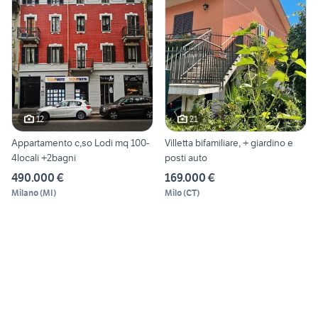
12
21
Appartamento c,so Lodi mq 100-
Villetta bifamiliare, + giardino e
4locali +2bagni
posti auto
490.000 €
169.000 €
Milano
(
MI
)
Milo
(
CT
)