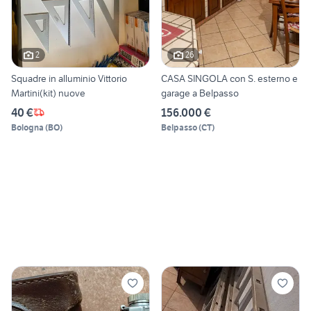
2
26
Squadre in alluminio Vittorio
CASA SINGOLA con S. esterno e
Martini(kit) nuove
garage a Belpasso
40 €
156.000 €
Bologna
(
BO
)
Belpasso
(
CT
)