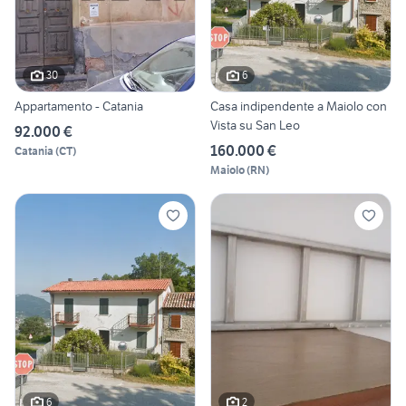
30
6
Appartamento - Catania
Casa indipendente a Maiolo con
Vista su San Leo
92.000 €
160.000 €
Catania
(
CT
)
Maiolo
(
RN
)
6
2