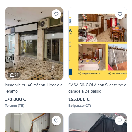
21
Immobile di 140 m² con 1 locale a
CASA SINGOLA con S. esterno e
Teramo
garage a Belpasso
170.000 €
155.000 €
Teramo
(
TE
)
Belpasso
(
CT
)