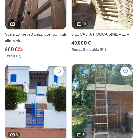
2
16
Scala 15 metri 3 pezzi componibili
3 LOCALI A ROCCA SINIBALDA
alluminio
49.000 €
800 €
Rocca Sinibalda
(
RI
)
Terni
(
TR
)
6
5