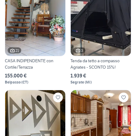
21
3
CASA INDIPENDENTE con
Tenda da tetto a compasso
Cortile/Terrazza
Agriates - SCONTO 15%!
155.000 €
1.939 €
Belpasso
(
CT
)
Segrate
(
MI
)