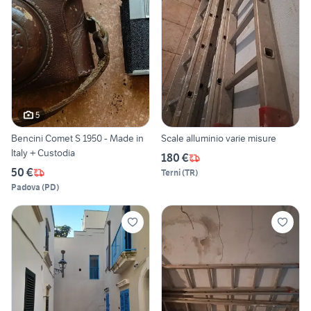
5
Bencini Comet S 1950 - Made in
Scale alluminio varie misure
Italy + Custodia
180 €
50 €
Terni
(
TR
)
Padova
(
PD
)