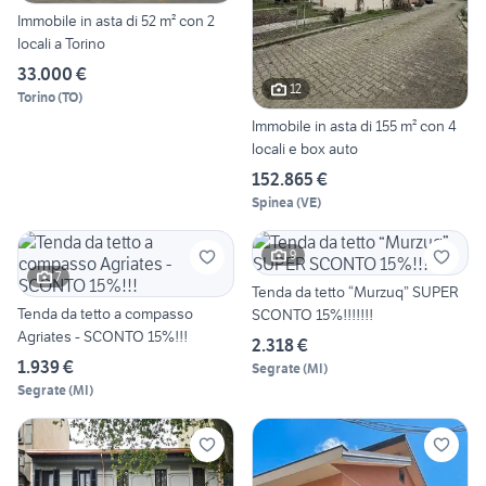
Immobile in asta di 52 m² con 2
locali a Torino
33.000 €
12
Torino
(
TO
)
Immobile in asta di 155 m² con 4
locali e box auto
152.865 €
Spinea
(
VE
)
9
7
Tenda da tetto “Murzuq” SUPER
Tenda da tetto a compasso
SCONTO 15%!!!!!!!
Agriates - SCONTO 15%!!!
2.318 €
1.939 €
Segrate
(
MI
)
Segrate
(
MI
)