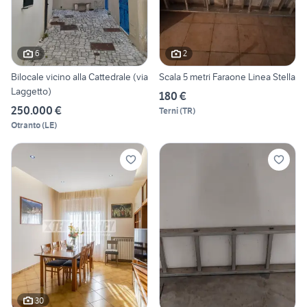
6
2
Bilocale vicino alla Cattedrale (via
Scala 5 metri Faraone Linea Stella
Laggetto)
180 €
250.000 €
Terni
(
TR
)
Otranto
(
LE
)
30