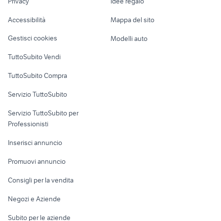
Privacy
Idee regalo
Garage e box
motoagricola usata lazio
letti a scomparsa ikea
Caravan e Camper
Accessibilità
Mappa del sito
Loft, mansarde e
Veicoli commerciali
altro
Gestisci cookies
Modelli auto
Case vacanza
TuttoSubito Vendi
Uffici e Locali
TuttoSubito Compra
commerciali
Servizio TuttoSubito
elettronica
per la casa e la
sports e hobby
Servizio TuttoSubito per
persona
Informatica
Animali
Professionisti
Arredamento e
Console e
Accessori per
Casalinghi
Inserisci annuncio
Videogiochi
animali
Elettrodomestici
Promuovi annuncio
Audio/Video
Musica e Film
Giardino e Fai da te
Consigli per la vendita
Fotografia
Libri e Riviste
Abbigliamento e
Negozi e Aziende
Telefonia
Strumenti Musicali
Accessori
Subito per le aziende