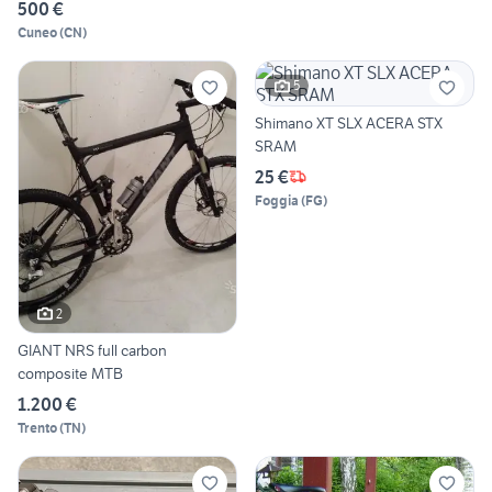
500 €
Cuneo
(
CN
)
5
Shimano XT SLX ACERA STX
SRAM
25 €
Foggia
(
FG
)
2
GIANT NRS full carbon
composite MTB
1.200 €
Trento
(
TN
)