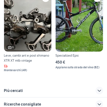
6
Leve, cambi ant e post shimano
Specialized Epic
XTR XT mtb vintage
450 €
Appiano sulla strada del vino
(
BZ
)
Montevarchi
(
AR
)
Più cercati
Correlati
Richerche simili
Suggerimenti
Ricerche consigliate