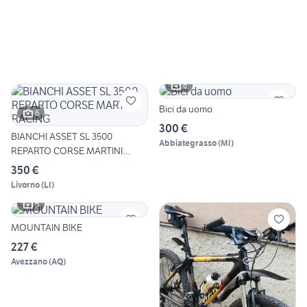
6
Bici da uomo
6
300 €
BIANCHI ASSET SL 3500
Abbiategrasso
(
MI
)
REPARTO CORSE MARTINI
RACING
350 €
Livorno
(
LI
)
5
MOUNTAIN BIKE
227 €
Avezzano
(
AQ
)