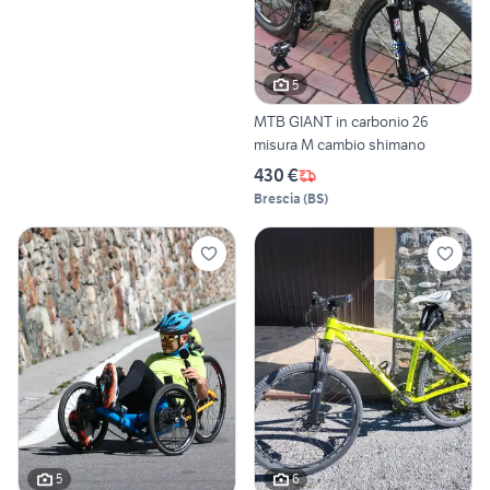
5
MTB GIANT in carbonio 26
misura M cambio shimano
430 €
Brescia
(
BS
)
5
6