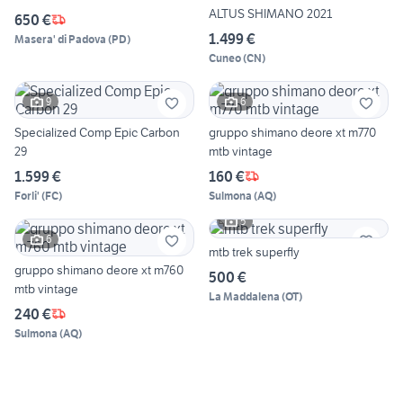
ALTUS SHIMANO 2021
650 €
1.499 €
Masera' di Padova
(
PD
)
Cuneo
(
CN
)
9
6
Specialized Comp Epic Carbon
gruppo shimano deore xt m770
29
mtb vintage
1.599 €
160 €
Forli'
(
FC
)
Sulmona
(
AQ
)
5
6
mtb trek superfly
gruppo shimano deore xt m760
500 €
mtb vintage
La Maddalena
(
OT
)
240 €
Sulmona
(
AQ
)