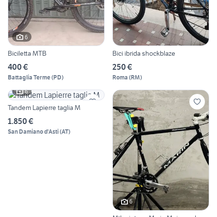
6
Biciletta MTB
Bici ibrida shockblaze
400 €
250 €
Battaglia Terme
(
PD
)
Roma
(
RM
)
6
Tandem Lapierre taglia M
1.850 €
San Damiano d'Asti
(
AT
)
6