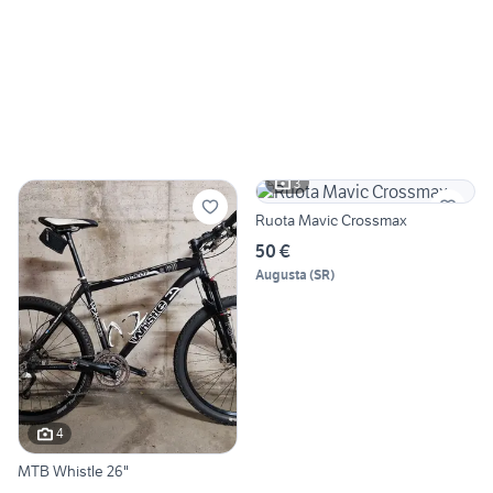
3
Ruota Mavic Crossmax
50 €
Augusta
(
SR
)
4
MTB Whistle 26"