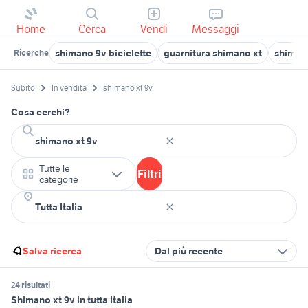
Home
Cerca
Vendi
Messaggi
shimano 9v biciclette
guarnitura shimano xt
shimano
Ricerche
Subito
In vendita
shimano xt 9v
Cosa cerchi?
Tutte le
Filtri
categorie
Salva ricerca
Dal più recente
24 risultati
Shimano xt 9v in tutta Italia