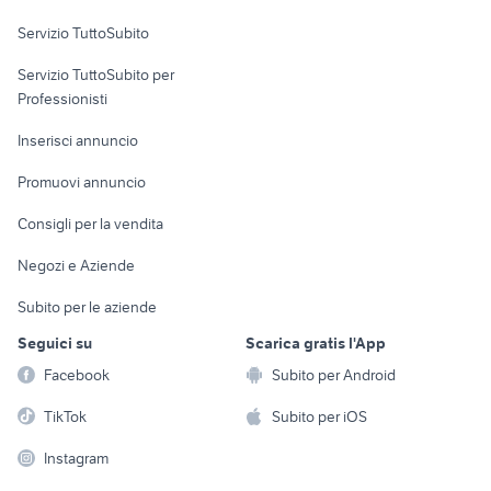
Servizio TuttoSubito
elettronica
per la casa e la
sports e hobby
Servizio TuttoSubito per
persona
Informatica
Animali
Professionisti
Arredamento e
Console e
Accessori per
Casalinghi
Inserisci annuncio
Videogiochi
animali
Elettrodomestici
Promuovi annuncio
Audio/Video
Musica e Film
Giardino e Fai da te
Consigli per la vendita
Fotografia
Libri e Riviste
Abbigliamento e
Negozi e Aziende
Telefonia
Strumenti Musicali
Accessori
Subito per le aziende
Sports
Tutto per i bambini
Seguici su
Scarica gratis l'App
Biciclette
Facebook
Subito per Android
Collezionismo
TikTok
Subito per iOS
Instagram