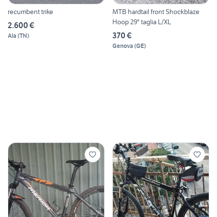
recumbent trike
MTB hardtail front Shockblaze
Hoop 29" taglia L/XL
2.600 €
370 €
Ala
(
TN
)
Genova
(
GE
)