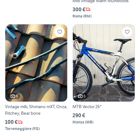
Mtb vintage Marin Muirwoods
300 €
Roma
(
RM
)
6
6
Vintage mtb, Shimano mXT, Onza,
MTB Vector 26"
Ritchey, Bear bone
290 €
100 €
Monza
(
MB
)
Torremaggiore
(
FG
)