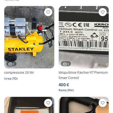
2
5
compressore 24 litri
Idropulitrice Kärcher K7 Premium
Smart Control
Ivrea
(
TO
)
400 €
Roma
(
RM
)