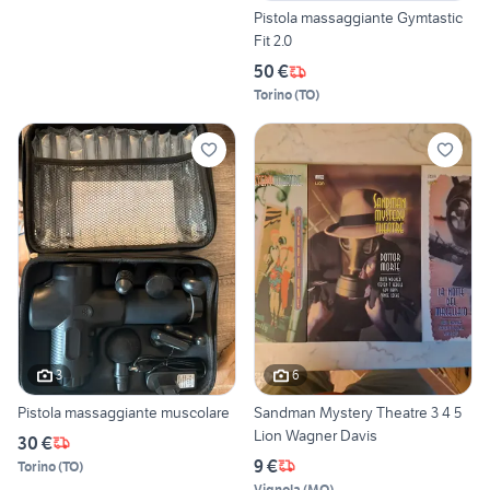
Pistola massaggiante Gymtastic
Fit 2.0
50 €
Torino
(
TO
)
3
6
Pistola massaggiante muscolare
Sandman Mystery Theatre 3 4 5
Lion Wagner Davis
30 €
9 €
Torino
(
TO
)
Vignola
(
MO
)