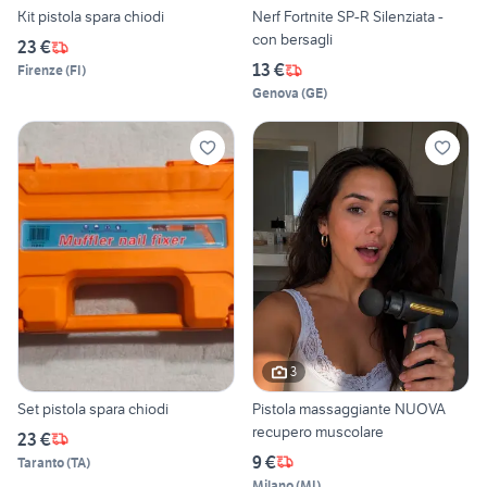
Kit pistola spara chiodi
Nerf Fortnite SP-R Silenziata -
con bersagli
23 €
13 €
Firenze
(
FI
)
Genova
(
GE
)
3
Set pistola spara chiodi
Pistola massaggiante NUOVA
recupero muscolare
23 €
9 €
Taranto
(
TA
)
Milano
(
MI
)