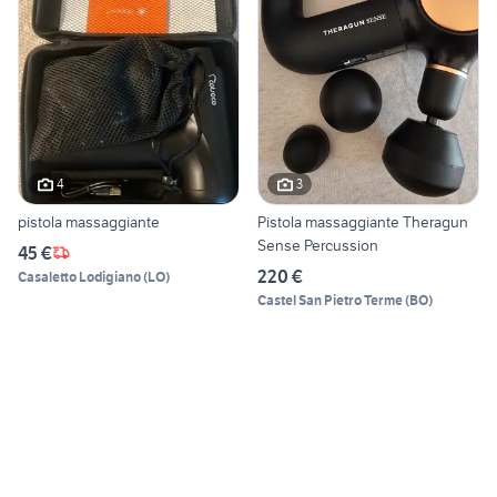
4
3
pistola massaggiante
Pistola massaggiante Theragun
Sense Percussion
45 €
220 €
Casaletto Lodigiano
(
LO
)
Castel San Pietro Terme
(
BO
)