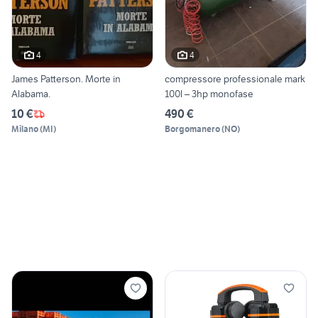
4
4
James Patterson. Morte in
compressore professionale mark
Alabama.
100l – 3hp monofase
10 €
490 €
Milano
(
MI
)
Borgomanero
(
NO
)