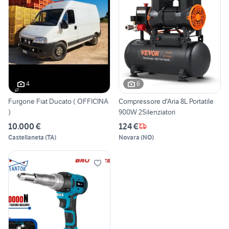
4
6
Furgone Fiat Ducato ( OFFICINA
Compressore d'Aria 8L Portatile
)
900W 2Silenziatori
10.000 €
124 €
Castellaneta
(
TA
)
Novara
(
NO
)