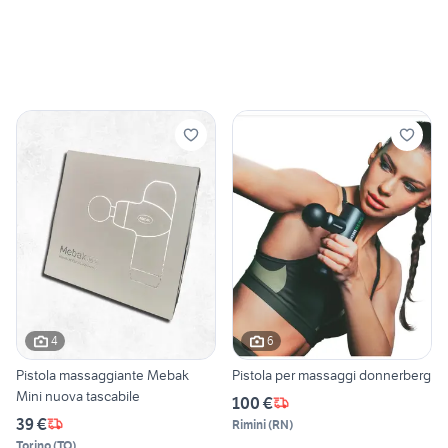
4
6
Pistola massaggiante Mebak
Pistola per massaggi donnerberg
Mini nuova tascabile
100 €
39 €
Rimini
(
RN
)
Torino
(
TO
)