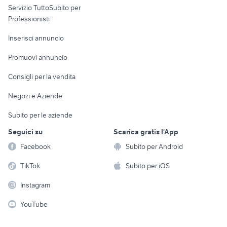
Servizio TuttoSubito per
persona
Informatica
Animali
Professionisti
Arredamento e
Console e
Accessori per
Casalinghi
Inserisci annuncio
Videogiochi
animali
Elettrodomestici
Promuovi annuncio
Audio/Video
Musica e Film
Giardino e Fai da te
Consigli per la vendita
Fotografia
Libri e Riviste
Abbigliamento e
Negozi e Aziende
Telefonia
Strumenti Musicali
Accessori
Subito per le aziende
Sports
Tutto per i bambini
Seguici su
Scarica gratis l'App
Biciclette
Facebook
Subito per Android
Collezionismo
TikTok
Subito per iOS
Instagram
YouTube