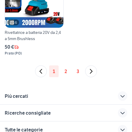
6
Rivettatrice a batteria 20V da 2,4
a 5mm Brushless
50 €
Prato
(
PO
)
1
2
3
Più cercati
Correlati
Richerche simili
Suggerimenti
Ricerche consigliate
pistola sport
silenziatore moto
cani in regalo
bologna
auto usate mantova
case mare toscana
pistola Calabria
marmitta honda cr
Tutte le categorie
125 silenziatore
casa vacanza san