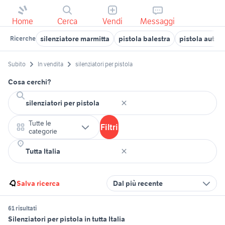
Home
Cerca
Vendi
Messaggi
silenziatore marmitta
pistola balestra
pistola auto
Ricerche
Subito
In vendita
silenziatori per pistola
Cosa cerchi?
Tutte le
Filtri
categorie
Salva ricerca
Dal più recente
61 risultati
Silenziatori per pistola in tutta Italia