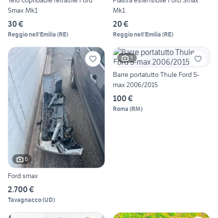
Telo copribaule retrattile Ford
Piastra estensibile Ford Smax
Smax Mk1
Mk1
30 €
20 €
Reggio nell'Emilia
(
RE
)
Reggio nell'Emilia
(
RE
)
3
Barre portatutto Thule Ford S-
max 2006/2015
100 €
Roma
(
RM
)
6
Ford smax
2.700 €
Tavagnacco
(
UD
)