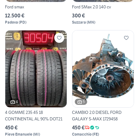
Ford smax
Ford SMax 2.0 140 cv
12.500 €
300 €
Padova
(
PD
)
Suzzara
(
MN
)
4
5
4 GOMME 235 45 18
CAMBIO 2.0 DIESEL FORD
CONTINENTAL AL 90% DOT21
GALAXY S-MAX 1729458
450 €
450 €
Pieve Emanuele
(
MI
)
Comacchio
(
FE
)