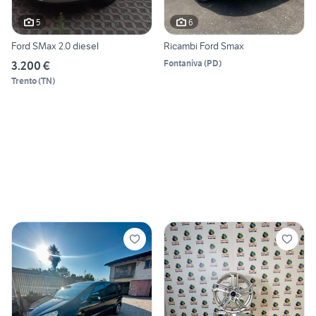
5
6
Ford SMax 2.0 diesel
Ricambi Ford Smax
Fontaniva
(
PD
)
3.200 €
Trento
(
TN
)