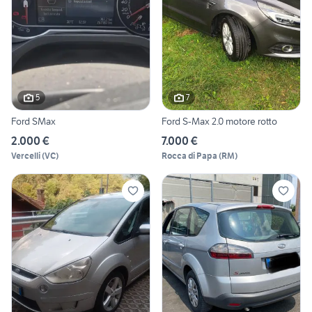
5
7
Ford SMax
Ford S-Max 2.0 motore rotto
2.000 €
7.000 €
Vercelli
(
VC
)
Rocca di Papa
(
RM
)