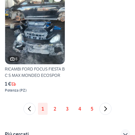
6
RICAMBI FORD FOCUS FIESTA B
C S MAX MONDEO ECOSPOR
1 €
Potenza
(
PZ
)
1
2
3
4
5
Più cercati