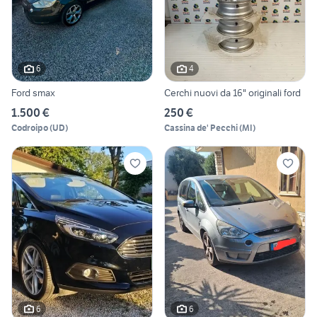
6
4
Ford smax
Cerchi nuovi da 16" originali ford
1.500 €
250 €
Codroipo
(
UD
)
Cassina de' Pecchi
(
MI
)
6
6