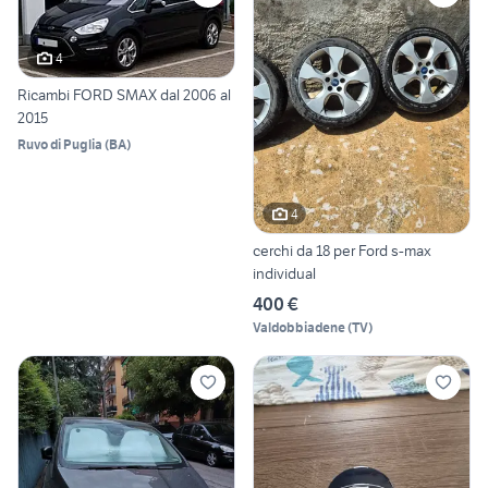
4
Ricambi FORD SMAX dal 2006 al
2015
Ruvo di Puglia
(
BA
)
4
cerchi da 18 per Ford s-max
individual
400 €
Valdobbiadene
(
TV
)