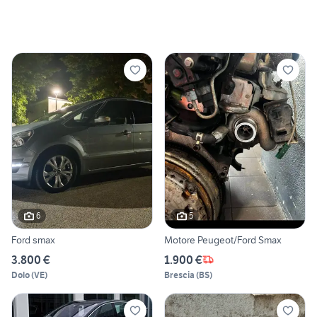
6
5
Ford smax
Motore Peugeot/Ford Smax
3.800 €
1.900 €
Dolo
(
VE
)
Brescia
(
BS
)