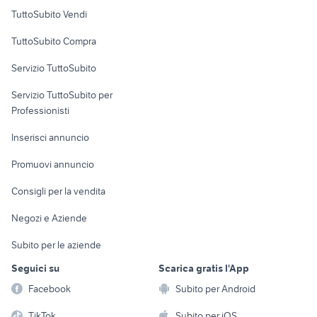
Case vacanza
TuttoSubito Vendi
Uffici e Locali
TuttoSubito Compra
commerciali
Servizio TuttoSubito
elettronica
per la casa e la
sports e hobby
Servizio TuttoSubito per
persona
Informatica
Animali
Professionisti
Arredamento e
Console e
Accessori per
Casalinghi
Inserisci annuncio
Videogiochi
animali
Elettrodomestici
Promuovi annuncio
Audio/Video
Musica e Film
Giardino e Fai da te
Consigli per la vendita
Fotografia
Libri e Riviste
Abbigliamento e
Negozi e Aziende
Telefonia
Strumenti Musicali
Accessori
Subito per le aziende
Sports
Tutto per i bambini
Seguici su
Scarica gratis l'App
Biciclette
Facebook
Subito per Android
Collezionismo
TikTok
Subito per iOS