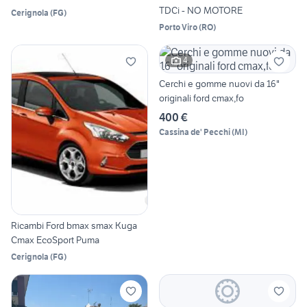
TDCi - NO MOTORE
Cerignola
(
FG
)
Porto Viro
(
RO
)
4
Cerchi e gomme nuovi da 16"
originali ford cmax,fo
400 €
Cassina de' Pecchi
(
MI
)
Ricambi Ford bmax smax Kuga
Cmax EcoSport Puma
Cerignola
(
FG
)