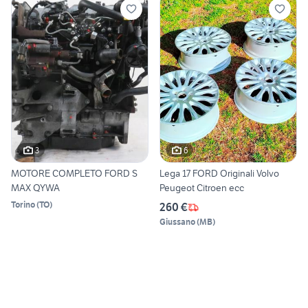
3
6
MOTORE COMPLETO FORD S
Lega 17 FORD Originali Volvo
MAX QYWA
Peugeot Citroen ecc
Torino
(
TO
)
260 €
Giussano
(
MB
)