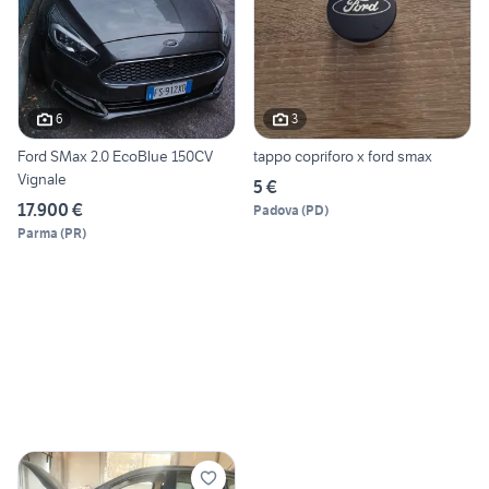
6
3
Ford SMax 2.0 EcoBlue 150CV
tappo copriforo x ford smax
Vignale
5 €
17.900 €
Padova
(
PD
)
Parma
(
PR
)