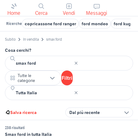
Home
Cerca
Vendi
Messaggi
copricassone ford ranger
ford mondeo
ford kuga 2
Ricerche
Subito
In vendita
smax ford
Cosa cerchi?
Tutte le
Filtri
categorie
Salva ricerca
Dal più recente
238 risultati
Smax ford in tutta Italia