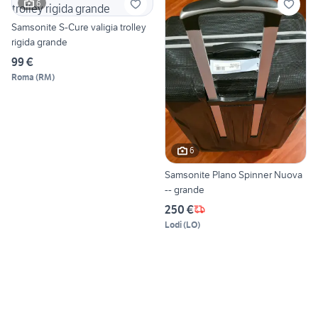
6
Samsonite S-Cure valigia trolley
rigida grande
99 €
Roma
(
RM
)
6
Samsonite Plano Spinner Nuova
-- grande
250 €
Lodi
(
LO
)