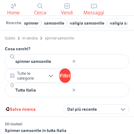
Home
Cerca
Vendi
Messaggi
spinner
samsonite
valigia samsonite
valigia sams
Ricerche
Subito
In vendita
spinner samsonite
Cosa cerchi?
Tutte le
Filtri
categorie
Salva ricerca
Dal più recente
30 risultati
Spinner samsonite in tutta Italia