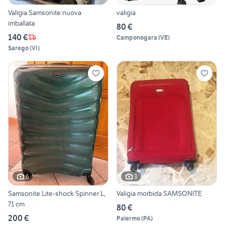
Valigia Samsonite nuova
valigia
imballata
80 €
140 €
Camponogara
(
VE
)
Sarego
(
VI
)
6
3
Samsonite Lite-shock Spinner L,
Valigia morbida SAMSONITE
71 cm
80 €
200 €
Palermo
(
PA
)