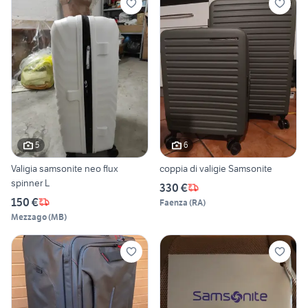
5
6
Valigia samsonite neo flux
coppia di valigie Samsonite
spinner L
330 €
150 €
Faenza
(
RA
)
Mezzago
(
MB
)