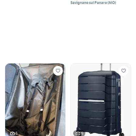
Savignano sul Panaro
(
MO
)
6
6