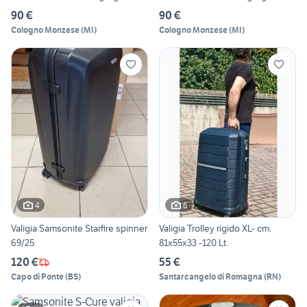
90 €
90 €
Cologno Monzese
(
MI
)
Cologno Monzese
(
MI
)
4
6
Valigia Samsonite Starfire spinner
Valigia Trolley rigido XL- cm.
69/25
81x55x33 -120 Lt.
120 €
55 €
Capo di Ponte
(
BS
)
Santarcangelo di Romagna
(
RN
)