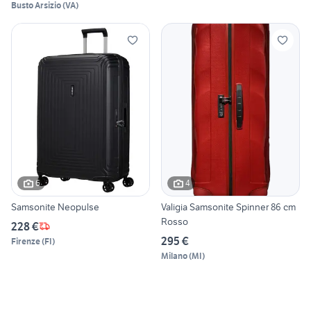
Busto Arsizio
(
VA
)
6
4
Samsonite Neopulse
Valigia Samsonite Spinner 86 cm
Rosso
228 €
295 €
Firenze
(
FI
)
Milano
(
MI
)