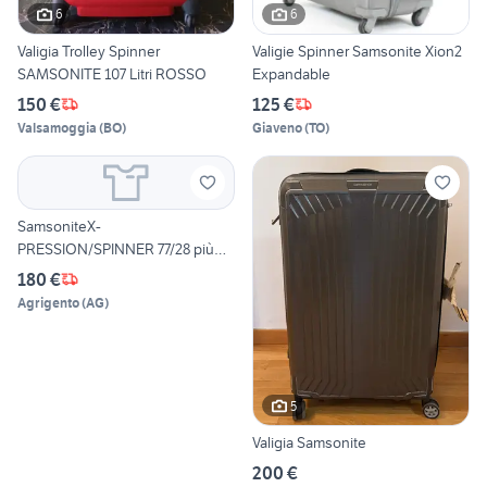
6
6
Valigia Trolley Spinner
Valigie Spinner Samsonite Xion2
SAMSONITE 107 Litri ROSSO
Expandable
150 €
125 €
Valsamoggia
(
BO
)
Giaveno
(
TO
)
SamsoniteX-
PRESSION/SPINNER 77/28 più
Trolley
180 €
Agrigento
(
AG
)
5
Valigia Samsonite
200 €