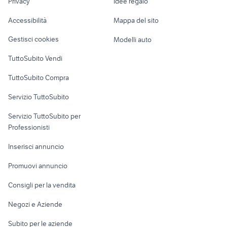
coclea per cereali usata
gommone 10 metri
Privacy
Idee regalo
Garage e box
Caravan e Camper
Accessibilità
Mappa del sito
Loft, mansarde e
Veicoli commerciali
altro
Gestisci cookies
Modelli auto
Case vacanza
TuttoSubito Vendi
Uffici e Locali
TuttoSubito Compra
commerciali
Servizio TuttoSubito
elettronica
per la casa e la
sports e hobby
Servizio TuttoSubito per
persona
Informatica
Animali
Professionisti
Arredamento e
Console e
Accessori per
Casalinghi
Inserisci annuncio
Videogiochi
animali
Elettrodomestici
Promuovi annuncio
Audio/Video
Musica e Film
Giardino e Fai da te
Consigli per la vendita
Fotografia
Libri e Riviste
Abbigliamento e
Negozi e Aziende
Telefonia
Strumenti Musicali
Accessori
Subito per le aziende