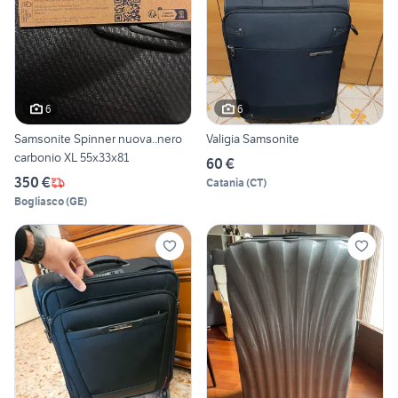
6
6
Samsonite Spinner nuova..nero
Valigia Samsonite
carbonio XL 55x33x81
60 €
350 €
Catania
(
CT
)
Bogliasco
(
GE
)