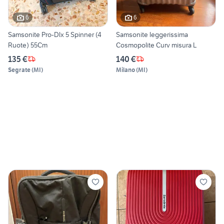
6
6
Samsonite Pro-Dlx 5 Spinner (4
Samsonite leggerissima
Ruote) 55Cm
Cosmopolite Curv misura L
135 €
140 €
Segrate
(
MI
)
Milano
(
MI
)