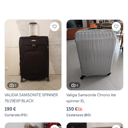
6
4
VALIGIA SAMSONITE SPINNER
Valigia Samsonite Chrono lite
79/29EXP BLACK
spinner XL
190 €
150 €
Curtarolo
(
PD
)
Castenaso
(
BO
)