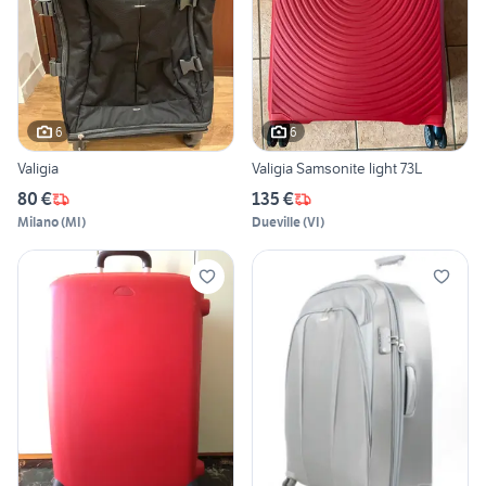
6
6
Valigia
Valigia Samsonite light 73L
80 €
135 €
Milano
(
MI
)
Dueville
(
VI
)