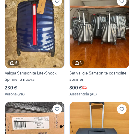
6
3
Valigia Samsonite Lite-Shock
Set valigie Samsonite cosmolite
Spinner S nuova
spinner
230 €
800 €
Verona
(
VR
)
Alessandria
(
AL
)