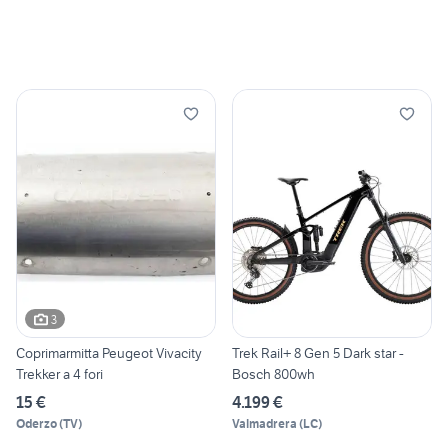
3
Coprimarmitta Peugeot Vivacity
Trek Rail+ 8 Gen 5 Dark star -
Trekker a 4 fori
Bosch 800wh
15 €
4.199 €
Oderzo
(
TV
)
Valmadrera
(
LC
)