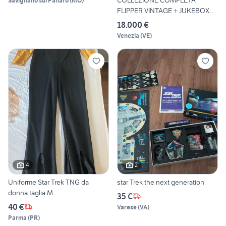
COLLEZIONE COMPLETA
Savignano sul Panaro
(
MO
)
FLIPPER VINTAGE + JUKEBOX
AMI
18.000 €
Venezia
(
VE
)
4
2
Uniforme Star Trek TNG da
star Trek the next generation
donna taglia M
35 €
40 €
Varese
(
VA
)
Parma
(
PR
)