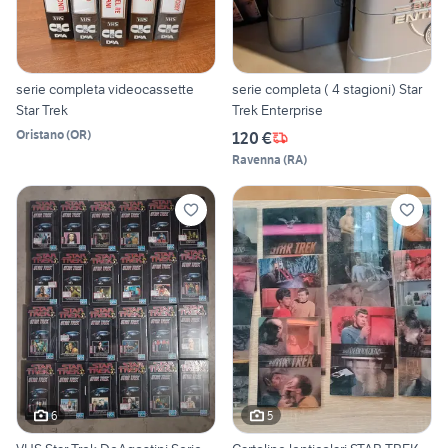
serie completa videocassette
serie completa ( 4 stagioni) Star
Star Trek
Trek Enterprise
Oristano
(
OR
)
120 €
Ravenna
(
RA
)
6
5