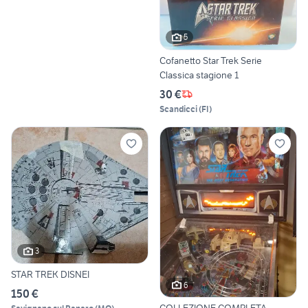
5
Cofanetto Star Trek Serie
Classica stagione 1
30 €
Scandicci
(
FI
)
3
STAR TREK DISNEI
6
150 €