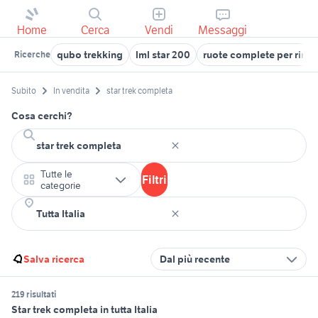
Home
Cerca
Vendi
Messaggi
qubo trekking
lml star 200
ruote complete per rimo
Ricerche
Subito
In vendita
star trek completa
Cosa cerchi?
Tutte le
Filtri
categorie
Salva ricerca
Dal più recente
219 risultati
Star trek completa in tutta Italia