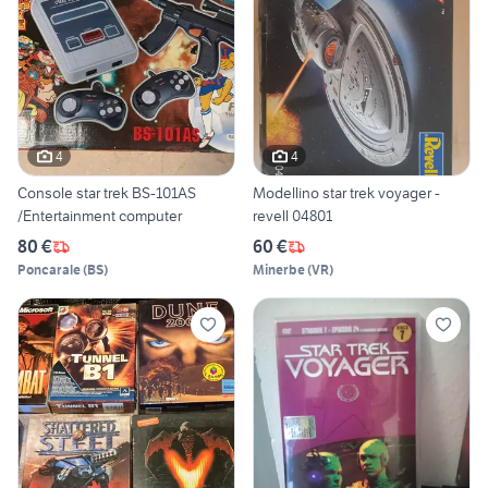
4
4
Console star trek BS-101AS
Modellino star trek voyager -
/Entertainment computer
revell 04801
80 €
60 €
Poncarale
(
BS
)
Minerbe
(
VR
)