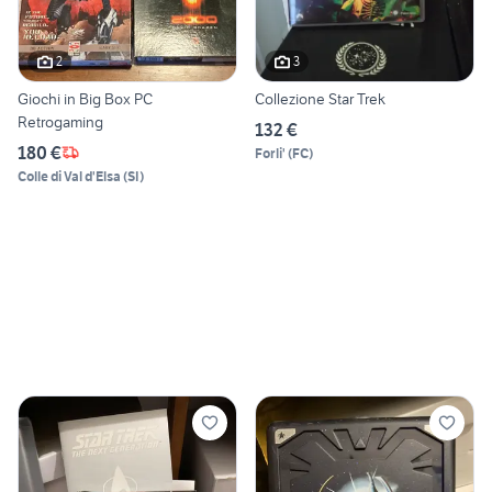
2
3
Giochi in Big Box PC
Collezione Star Trek
Retrogaming
132 €
180 €
Forli'
(
FC
)
Colle di Val d'Elsa
(
SI
)