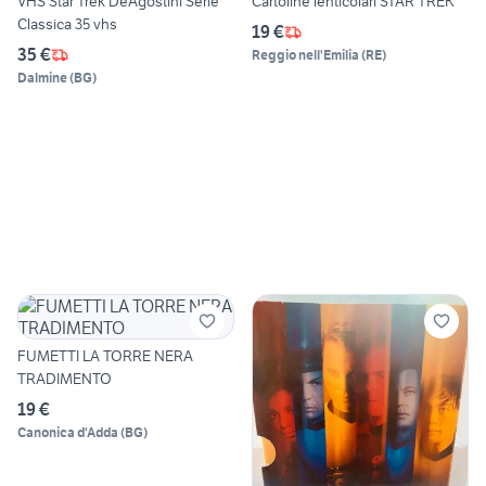
VHS Star Trek DeAgostini Serie
Cartoline lenticolari STAR TREK
Classica 35 vhs
19 €
35 €
Reggio nell'Emilia
(
RE
)
Dalmine
(
BG
)
FUMETTI LA TORRE NERA
TRADIMENTO
19 €
Canonica d'Adda
(
BG
)