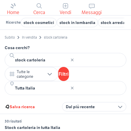
Home
Cerca
Vendi
Messaggi
stock cosmetici
stock in lombardia
stock arredame
Ricerche
Subito
In vendita
stock cartoleria
Cosa cerchi?
Tutte le
Filtri
categorie
Salva ricerca
Dal più recente
30 risultati
Stock cartoleria in tutta Italia