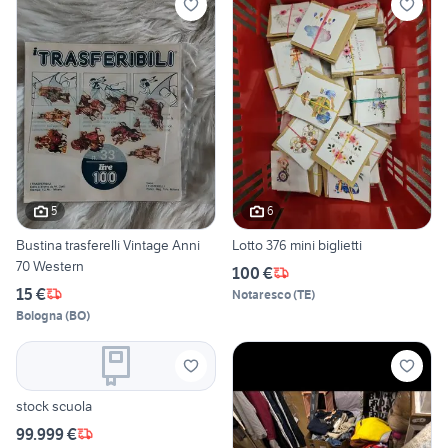
5
6
Bustina trasferelli Vintage Anni
Lotto 376 mini biglietti
70 Western
100 €
15 €
Notaresco
(
TE
)
Bologna
(
BO
)
stock scuola
99.999 €