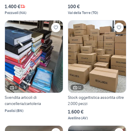
1.400 €
100 €
Pozzuoli
(
NA
)
Val della Torre
(
TO
)
6
12
Svendita articoli di
Stock oggettistica assortita oltre
cancelleria/cartoleria
2.000 pezzi
Paolisi
(
BN
)
1.600 €
Avellino
(
AV
)