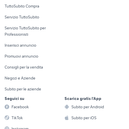
Uffici e Locali
TuttoSubito Compra
commerciali
Servizio TuttoSubito
elettronica
per la casa e la
sports e hobby
Servizio TuttoSubito per
persona
Informatica
Animali
Professionisti
Arredamento e
Console e
Accessori per
Casalinghi
Inserisci annuncio
Videogiochi
animali
Elettrodomestici
Promuovi annuncio
Audio/Video
Musica e Film
Giardino e Fai da te
Consigli per la vendita
Fotografia
Libri e Riviste
Abbigliamento e
Negozi e Aziende
Telefonia
Strumenti Musicali
Accessori
Subito per le aziende
Sports
Tutto per i bambini
Seguici su
Scarica gratis l'App
Biciclette
Facebook
Subito per Android
Collezionismo
TikTok
Subito per iOS
Instagram