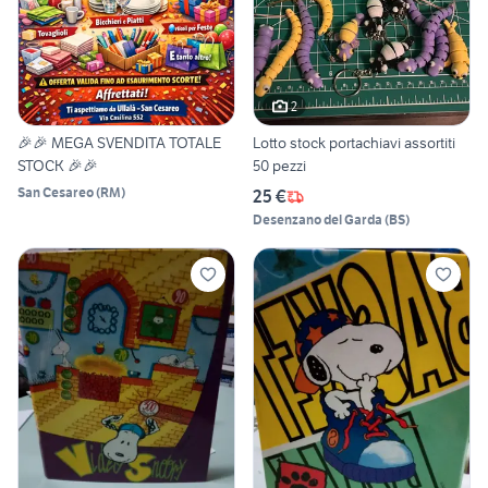
2
🎉🎉 MEGA SVENDITA TOTALE
Lotto stock portachiavi assortiti
STOCK 🎉🎉
50 pezzi
San Cesareo
(
RM
)
25 €
Desenzano del Garda
(
BS
)