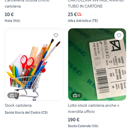
cartoleria
TUBO IN CARTONE
10 €
25 €
Nola
(
NA
)
Alba Adriatica
(
TE
)
6
6
Stock cartoleria
Lotto stock cartoleria anche x
rivendita ufficio
Santa Maria del Cedro
(
CS
)
190 €
Sesto Calende
(
VA
)